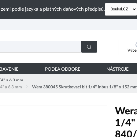
 zemi podle jazyka a platných daňových předpisů.
Výber
YBAVENIE
PODĽA ODBORE
NÁSTROJE
/4" a 6,3 mm
/4" a 6,3 mm
Wera 380045 Skrutkovací bit 1/4" inbus 1/8" x 152 m
Wera
1/4"
840/