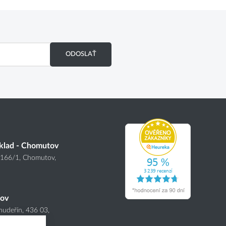
ODOSLAŤ
klad - Chomutov
4166
/1
, Chomutov,
nov
hudeřín, 436 03,