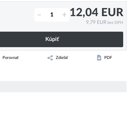
12,04
EUR
–
+
9,79
EUR
bez DPH
Kúpiť
Porovnať
Zdieľať
PDF