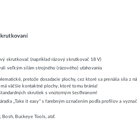
skrutkovaní
ový skrutkovač (napríklad rázový skrutkovač 18 V)
vali veľkým silám strojného (rázového) uťahovania
matické, pretože dosadacie plochy, cez ktoré sa prenáša sila z nár
 má väčšie kontaktné plochy, ktoré tomu bránia!
štandardných skrutiek s vnútorným šesťhranom!
náradia „Take it easy“ s farebným označením podľa profilov a vyzn
 Bosh, Buckeye Tools, atď.