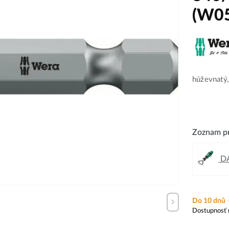
(W0
húževnatý,
Zoznam pr
DÁ
Do 10 dnů
Dostupnosť 