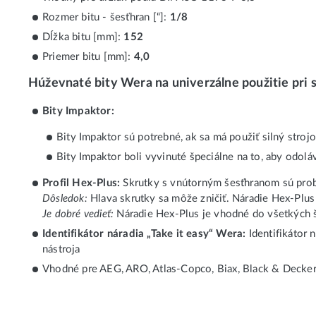
Rozmer bitu - šesťhran [“]:
1/8
Dĺžka bitu [mm]:
152
Priemer bitu [mm]:
4,0
Húževnaté bity Wera na univerzálne použitie pri 
Bity Impaktor:
Bity Impaktor sú potrebné, ak sa má použiť silný stroj
Bity Impaktor boli vyvinuté špeciálne na to, aby odolá
Profil Hex-Plus:
Skrutky s vnútorným šesťhranom sú proble
Dôsledok:
Hlava skrutky sa môže zničiť. Náradie Hex-Plus
Je dobré vedieť:
Náradie Hex-Plus je vhodné do všetkých 
Identifikátor náradia „Take it easy“ Wera:
Identifikátor 
nástroja
Vhodné pre AEG, ARO, Atlas-Copco, Biax, Black & Decker,