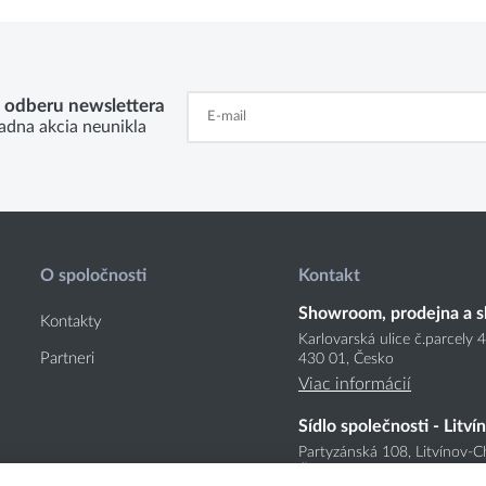
k odberu newslettera
adna akcia neunikla
O spoločnosti
Kontakt
Showroom, prodejna a s
Kontakty
Karlovarská ulice č.parcely 
Partneri
430 01, Česko
Viac informácií
Sídlo společnosti - Litví
Partyzánská 108, Litvínov-C
Česko