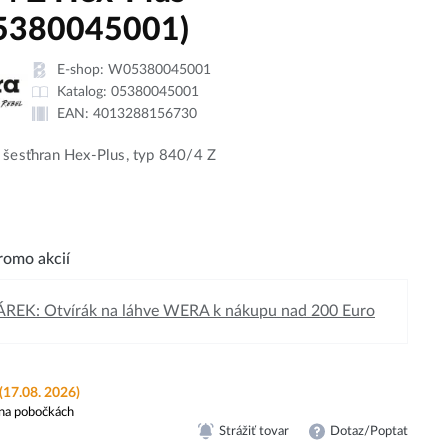
5380045001)
E-shop:
W05380045001
Katalog:
05380045001
EAN:
4013288156730
 šesťhran Hex-Plus, typ 840/4 Z
omo akcií
REK: Otvírák na láhve WERA k nákupu nad 200 Euro
(17.08. 2026)
na pobočkách
Strážiť tovar
Dotaz/Poptat