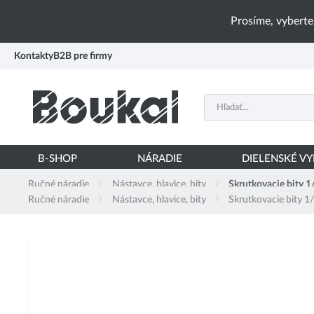
PŘESKOČIT NAVIGACI
Prosíme, vyberte
Kontakty
B2B pre firmy
B-SHOP
NÁRADIE
DIELENSKÉ V
Ručné náradie
Nástavce, hlavice, bity
Skrutkovacie bity 1
Ručné náradie
Nástavce, hlavice, bity
Skrutkovacie bity 1