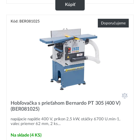
Kúpiť
Kód: BER081025
Doporučujeme
Hobľovačka s prieťahom Bernardo PT 305 (400 V)
(BER081025)
napájacie napätie 400 V, príkon 2,5 kW, otáčky 6700 U.min-1,
valec priemer 62 mm, 2 ks...
Na sklade
(4 KS)