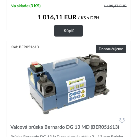
Na sklade
(3 KS)
1 109,47
EUR
1 016,11
EUR
/ KS
s DPH
Kúpiť
Kód: BER051613
Doporučujeme
Valcová brúska Bernardo DG 13 MD (BER051613)
Brúska Bernardo DG 13 MD na valcové vrtáky 2 - 13 mm Brúska