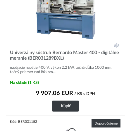
Univerzálny sústruh Bernardo Master 400 - digitálne
meranie (BER031289BXL)
napájacie napätie 400 V, výkon 2,2 kW, točná dĺžka 1000 mm,
točný priemer nad lôžkom...
Na sklade
(1 KS)
9 907,06
EUR
/ KS
s DPH
Kúpiť
Kód: BER031152
Doporučujeme