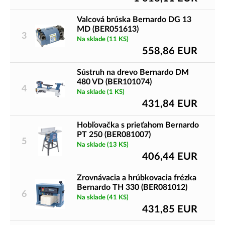
Kovoobrábacie stroje
Valcová brúska Bernardo DG 13
MD (BER051613)
Kovoobrábacie stroje využívajú zámočníci a iní kovoobrábači.
3
Na sklade
(11 KS)
Nájdete tu:
558,86
EUR
Píly
Sústruh na drevo Bernardo DM
Brúsky
480 VD (BER101074)
4
Frézy
Na sklade
(1 KS)
431,84
EUR
Sústruhy
Vŕtačky
Hobľovačka s prieťahom Bernardo
PT 250 (BER081007)
5
Na sklade
(13 KS)
Tvarovacie stroje
406,44
EUR
Tvarovacie stroje nachádzajú uplatnenie v karosárňach a na
Zrovnávacia a hrúbkovacia frézka
stavbách. Patria sem lisovacie stroje, strojové nožnice, ohýbačky a
Bernardo TH 330 (BER081012)
iné.
6
Na sklade
(41 KS)
3D tlačiarne a príslušenstvo
431,85
EUR
Tu nájdeme čoraz obľúbenejšie 3D tlačiarne a skenery.