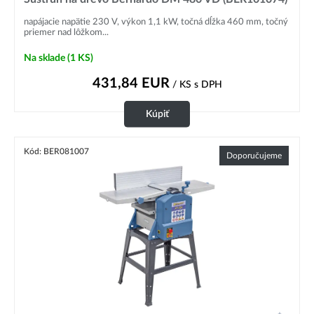
napájacie napätie 230 V, výkon 1,1 kW, točná dĺžka 460 mm, točný
priemer nad lôžkom...
Na sklade
(1 KS)
431,84
EUR
/ KS
s DPH
Kúpiť
Kód: BER081007
Doporučujeme