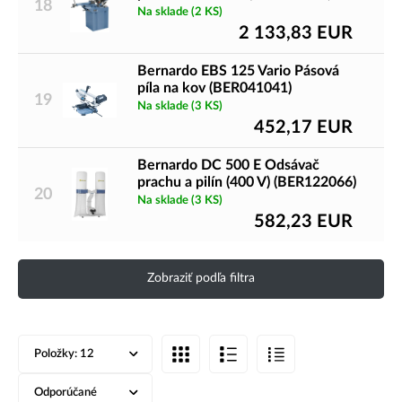
18
Na sklade
(2 KS)
2 133,83
EUR
Bernardo EBS 125 Vario Pásová
píla na kov (BER041041)
19
Na sklade
(3 KS)
452,17
EUR
Bernardo DC 500 E Odsávač
prachu a pilín (400 V) (BER122066)
20
Na sklade
(3 KS)
582,23
EUR
Zobraziť podľa filtra
Položky:
12
Odporúčané