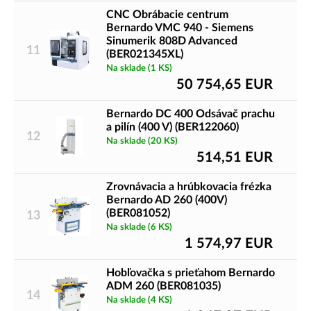
CNC Obrábacie centrum
Bernardo VMC 940 - Siemens
Sinumerik 808D Advanced
11
(BER021345XL)
Na sklade
(1 KS)
50 754,65
EUR
Bernardo DC 400 Odsávač prachu
a pilín (400 V) (BER122060)
12
Na sklade
(20 KS)
514,51
EUR
Zrovnávacia a hrúbkovacia frézka
Bernardo AD 260 (400V)
(BER081052)
13
Na sklade
(6 KS)
1 574,97
EUR
Hobľovačka s prieťahom Bernardo
ADM 260 (BER081035)
14
Na sklade
(4 KS)