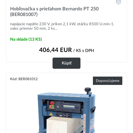
Hobľovačka s prieťahom Bernardo PT 250
(BER081007)
napájacie napätie 230 V, príkon 2,1 kW, otáčky 8500 U.min-1,
valec priemer 50 mm, 2 ks...
Na sklade
(13 KS)
406,44
EUR
/ KS
s DPH
Kúpiť
Kód: BER081012
Doporučujeme