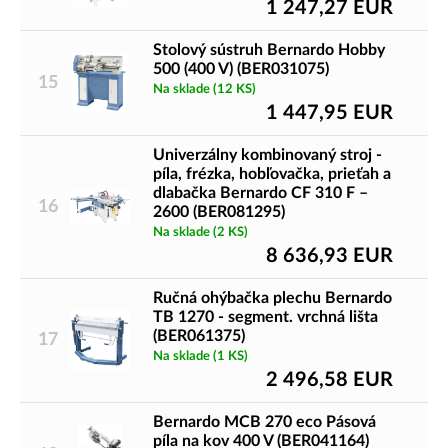
1 247,27
EUR
Stolový sústruh Bernardo Hobby
500 (400 V) (BER031075)
15
Na sklade
(12 KS)
1 447,95
EUR
Univerzálny kombinovaný stroj -
píla, frézka, hobľovačka, prieťah a
dlabačka Bernardo CF 310 F –
16
2600 (BER081295)
Na sklade
(2 KS)
8 636,93
EUR
Ručná ohýbačka plechu Bernardo
TB 1270 - segment. vrchná lišta
(BER061375)
17
Na sklade
(1 KS)
2 496,58
EUR
Bernardo MCB 270 eco Pásová
píla na kov 400 V (BER041164)