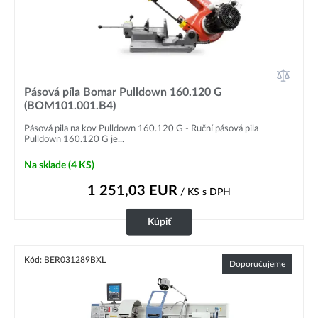
Pásová píla Bomar Pulldown 160.120 G
(BOM101.001.B4)
Pásová pila na kov Pulldown 160.120 G - Ruční pásová pila
Pulldown 160.120 G je...
Na sklade
(4 KS)
1 251,03
EUR
/ KS
s DPH
Kúpiť
Kód: BER031289BXL
Doporučujeme