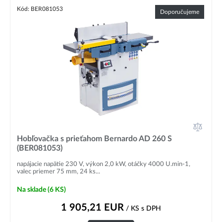
Kód: BER081053
Doporučujeme
Hobľovačka s prieťahom Bernardo AD 260 S
(BER081053)
napájacie napätie 230 V, výkon 2,0 kW, otáčky 4000 U.min-1,
valec priemer 75 mm, 24 ks...
Na sklade
(6 KS)
1 905,21
EUR
/ KS
s DPH