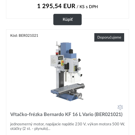
1 295,54
EUR
/ KS
s DPH
Kúpiť
Kód: BER021021
Doporučujeme
Vŕtačko-frézka Bernardo KF 16 L Vario (BER021021)
jednosmerný motor, napájacie napätie 230 V, výkon motora 500 W,
otáčky (2 st. - plynulo)...