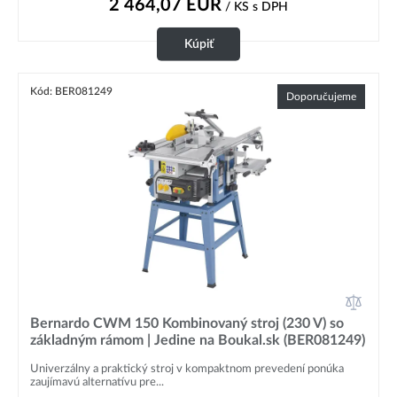
2 464,07
EUR
/ KS
s DPH
Kúpiť
Kód: BER081249
Doporučujeme
Bernardo CWM 150 Kombinovaný stroj (230 V) so
základným rámom | Jedine na Boukal.sk (BER081249)
Univerzálny a praktický stroj v kompaktnom prevedení ponúka
zaujímavú alternatívu pre...