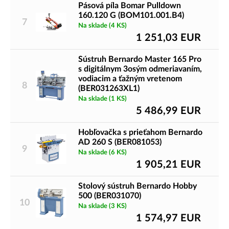
Pásová píla Bomar Pulldown
Výukové stroje na CNC obrábanie
160.120 G (BOM101.001.B4)
7
Na sklade
(4 KS)
Výukové stroje na CNC obrábanie sú vhodné pre strojárov.
1 251,03
EUR
Ak vás niektorý zo strojov osloví, neváhajte a vyskúšajte ho! Ak
Sústruh Bernardo Master 165 Pro
máte akékoľvek otázky, nebojte sa nás kontaktovať.
s digitálnym 3osým odmeriavaním,
vodiacim a ťažným vretenom
8
(BER031263XL1)
Súvisiace produkty na výber:
Na sklade
(1 KS)
Brúsne nástroje
|
Hobľovka s prieťahom
|
Akumulátorové hoblíky
5 486,99
EUR
Hobľovačka s prieťahom Bernardo
AD 260 S (BER081053)
9
Na sklade
(6 KS)
1 905,21
EUR
Stolový sústruh Bernardo Hobby
500 (BER031070)
10
Na sklade
(3 KS)
1 574,97
EUR