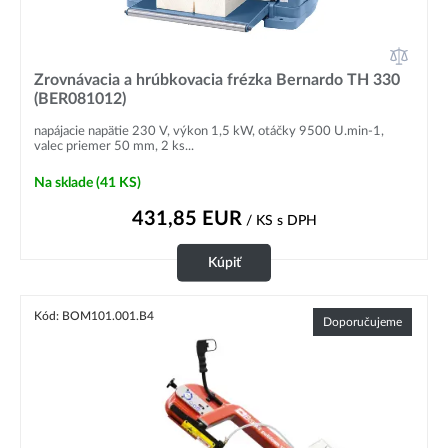
Zrovnávacia a hrúbkovacia frézka Bernardo TH 330
(BER081012)
napájacie napätie 230 V, výkon 1,5 kW, otáčky 9500 U.min-1,
valec priemer 50 mm, 2 ks...
Na sklade
(41 KS)
431,85
EUR
/ KS
s DPH
Kúpiť
Kód: BOM101.001.B4
Doporučujeme