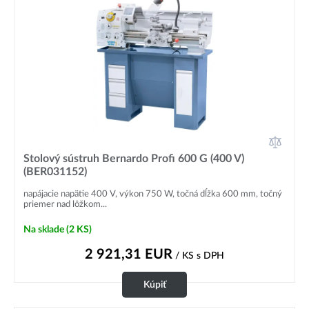
Stolový sústruh Bernardo Profi 600 G (400 V)
(BER031152)
napájacie napätie 400 V, výkon 750 W, točná dĺžka 600 mm, točný
priemer nad lôžkom...
Na sklade
(2 KS)
2 921,31
EUR
/ KS
s DPH
Kúpiť