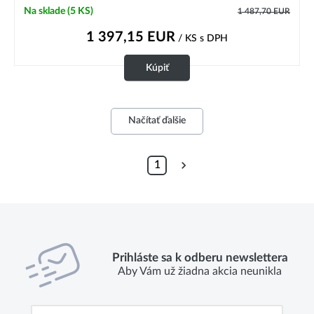
Na sklade
(5 KS)
1 487,70
EUR
1 397,15
EUR
/ KS
s DPH
Kúpiť
Načítať ďalšie
1
Prihláste sa k odberu newslettera
Aby Vám už žiadna akcia neunikla