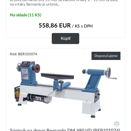
na vrtáky Bernardo je určená...
Na sklade
(11 KS)
558,86
EUR
/ KS
s DPH
Kúpiť
Kód: BER101074
Doporučujeme
Sústruh na drevo Bernardo DM 480 VD (BER101074)