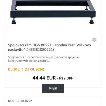
Spojovací rám BGS 80221 - spodná časť. Výškovo
nastaviteľná (BGS1080221)
Spojovací rám - spodná strana slúži na pevné spojenie
konštrukčných dielov, zaisťuje...
Do 10 dnů
(19.08. 2026)
44,44
EUR
/ KS
s DPH
Kúpiť
Kód: BGS1080222