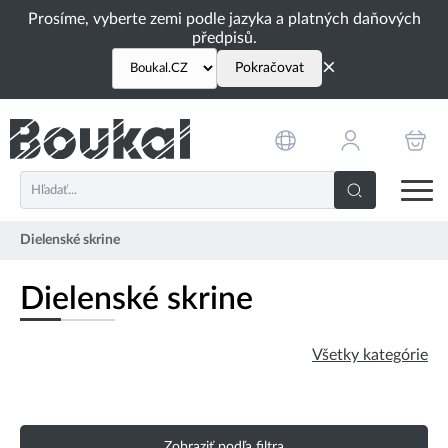
PŘESKOČIT NAVIGACI
Prosíme, vyberte zemi podle jazyka a platných daňových
předpisů.
×
Pokračovat
Dielenské skrine
Dielenské skrine
Všetky kategórie
Zobraziť podľa filtra