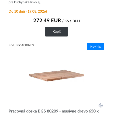
pre kuchynské linky aj...
Do 10 dnů
(19.08. 2026)
272,49
EUR
/ KS
s DPH
Kúpiť
Kód: BGS1080209
Novinka
Pracovná doska BGS 80209 - masívne drevo 650 x