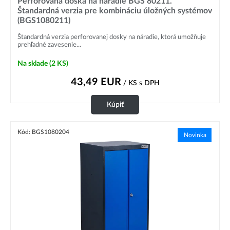
Perforovaná doska na náradie BGS 80211.
Štandardná verzia pre kombináciu úložných systémov
(BGS1080211)
Štandardná verzia perforovanej dosky na náradie, ktorá umožňuje
prehľadné zavesenie...
Na sklade
(2 KS)
43,49
EUR
/ KS
s DPH
Kúpiť
Kód: BGS1080204
Novinka