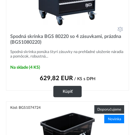
Spodná skrinka BGS 80220 so 4 zásuvkami, prázdna
(BGS1080220)
Spodná skrinka ponúka štyri zásuvky na prehľadné uloženie náradia
a pomôcok, robustná...
Na sklade
(4 KS)
629,82
EUR
/ KS
s DPH
Kúpiť
Kód: BGS1074724
Doporučujeme
Novinka