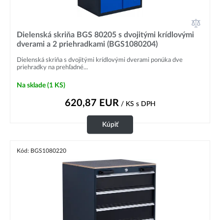
Dielenská skriňa BGS 80205 s dvojitými krídlovými
dverami a 2 priehradkami (BGS1080204)
Dielenská skriňa s dvojitými krídlovými dverami ponúka dve
priehradky na prehľadné...
Na sklade
(1 KS)
620,87
EUR
/ KS
s DPH
Kúpiť
Kód: BGS1080220