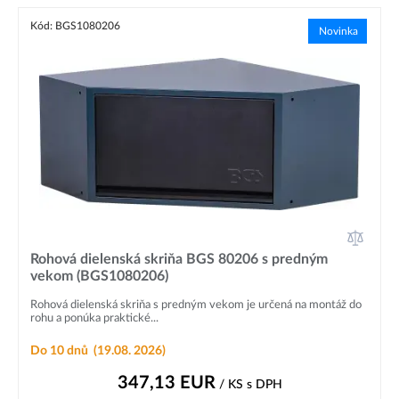
Kód: BGS1080206
Novinka
Rohová dielenská skriňa BGS 80206 s predným
vekom (BGS1080206)
Rohová dielenská skriňa s predným vekom je určená na montáž do
rohu a ponúka praktické...
Do 10 dnů
(19.08. 2026)
347,13
EUR
/ KS
s DPH