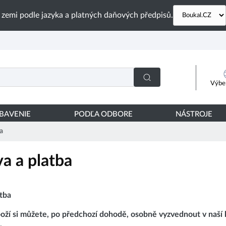
 zemi podle jazyka a platných daňových předpisů.
Výber
YBAVENIE
PODĽA ODBORE
NÁSTROJE
a
a a platba
tba
oží si můžete, po předchozí dohodě, osobně vyzvednout v naší
.