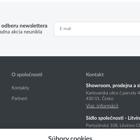
k odberu newslettera
adna akcia neunikla
O spoločnosti
Kontakt
Showroom, prodejna a s
Kontakty
Karlovarská ulice č.parcely 
Partneri
430 01, Česko
Viac informácií
Sídlo společnosti - Litví
Partyzánská 108, Litvínov-C
Česko
Súbory cookies
Viac informácií