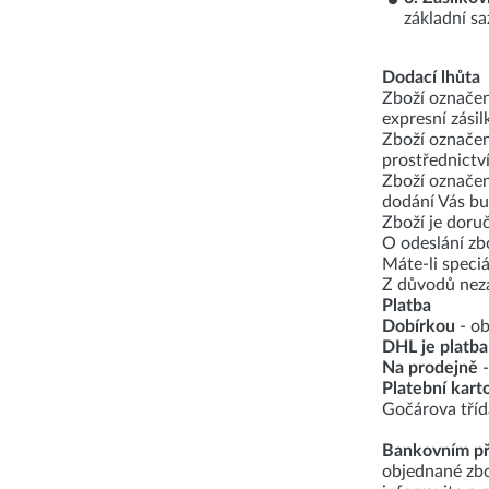
základní s
Dodací lhůta
Zboží označe
expresní zásil
Zboží označe
prostřednictv
Zboží označe
dodání Vás bu
Zboží je doru
O odeslání zb
Máte-li speci
Z důvodů neza
Platba
Dobírkou
- ob
DHL je platba
Na prodejně
-
Platební kart
Gočárova tříd
Bankovním p
objednané zbo