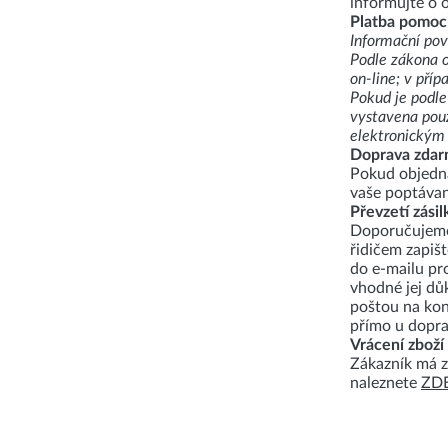
informujte o o
Platba pomocí
Informační pov
Podle zákona o
on-line; v pří
Pokud je podle
vystavena pouz
elektronickým
Doprava zda
Pokud objedná
vaše poptávané
Převzetí zásil
Doporučujeme,
řidičem zapiš
do e-mailu pro
vhodné jej důk
poštou na kon
přímo u dopra
Vrácení zboží
Zákazník má z
naleznete
ZDE