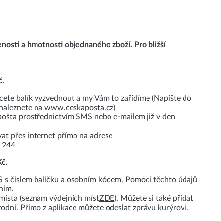
nosti a hmotnosti objednaného zboží. Pro bližší
č.
hcete balík vyzvednout a my Vám to zařídíme (Napište do
k naleznete na www.ceskaposta.cz)
pošta prostřednictvím SMS nebo e-mailem již v den
vat přes internet přímo na adrese
 244.
Kč.
 s číslem balíčku a osobním kódem. Pomocí těchto údajů
ním.
místa (seznam výdejních míst
ZDE
). Můžete si také přidat
vodní. Přímo z aplikace můžete odeslat zprávu kurýrovi.