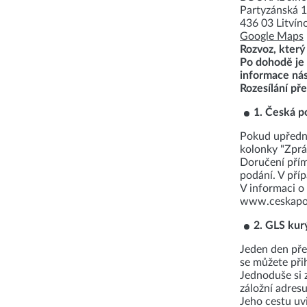
Partyzánská 
436 03 Litvín
Google Maps
Rozvoz, který 
Po dohodě je 
informace ná
Rozesílání př
1. Česká p
Pokud upředno
kolonky "Zprá
Doručení přím
podání. V příp
V informaci o
www.ceskapos
2. GLS kur
Jeden den pře
se můžete při
Jednoduše si 
záložní adresu
Jeho cestu uvi