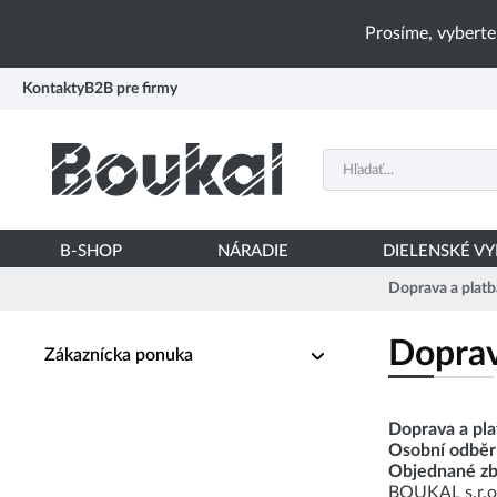
PŘESKOČIT NAVIGACI
Prosíme, vyberte
Kontakty
B2B pre firmy
B-SHOP
NÁRADIE
DIELENSKÉ V
Doprava a platb
Doprav
Zákaznícka ponuka
Doprava a pla
Osobní odběr
Objednané zb
BOUKAL s.r.o