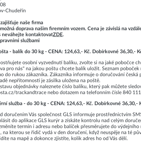
108
ov-Chudeřín
zajišťuje naše firma
možná doprava našim firemním vozem. Cena je závislá na vzdále
s neváhejte kontaktovat
ZDE
.
epravními službami
ošta - balík do 30 kg - CENA: 124,63,- Kč. Dobírkovné 36,30,- K
stňujete osobní vyzvednutí balíku, zvolte si na jaké pobočce c
va pro nás" na jakou poštu chcete balík uložit. Seznam poboče
o do rukou zákazníka. Zákazníka informuje o doručování česká 
adě nepřítomnosti je zásilka uložena na poště.
 stavu objednávky naleznete číslo balíku, který pak můžete sledo
ta.cz/trackandtrace nebo dotazem na telefonním čísle 840 111
ýrní služba - do 30 kg - CENA: 124,63,- Kč. Dobírkovné 36,30,- 
d doručením Vás společnost GLS informuje prostřednictvím SMS
hlásit do aplikace GLS kurýr a získáte kontrolu nad celým doruče
změníte termín i adresu nebo balíček přesměrujete do výdejního 
, na kterou se řidič vydá v den doručení, když neuspěje na té pů
díte na mapě a dokonce zjistíte, kolik adres ho od Vás dělí.