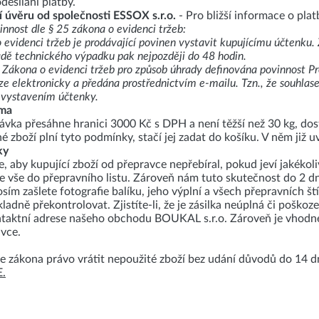
desílání platby.
 úvěru od společnosti ESSOX s.r.o.
- Pro bližší informace o pla
innost dle § 25 zákona o evidenci tržeb:
 evidenci tržeb je prodávající povinen vystavit kupujícímu účtenku.
padě technického výpadku pak nejpozději do 48 hodin.
 Zákona o evidenci tržeb pro způsob úhrady definována povinnost Pr
e elektronicky a předána prostřednictvím e-mailu. Tzn., že souhlas
 vystavením účtenky.
rma
vka přesáhne hranici 3000 Kč s DPH a není těžší než 30 kg, dostá
 zboží plní tyto podmínky, stačí jej zadat do košíku. V něm již u
ky
 aby kupující zboží od přepravce nepřebíral, pokud jeví jakékoli
te vše do přepravního listu. Zároveň nám tuto skutečnost do 2 
sím zašlete fotografie balíku, jeho výplní a všech přepravních št
ladně překontrolovat. Zjistíte-li, že je zásilka neúplná či poško
taktní adrese našeho obchodu BOUKAL s.r.o. Zároveň je vhodné
vce.
e zákona právo vrátit nepoužité zboží bez udání důvodů do 14 d
.