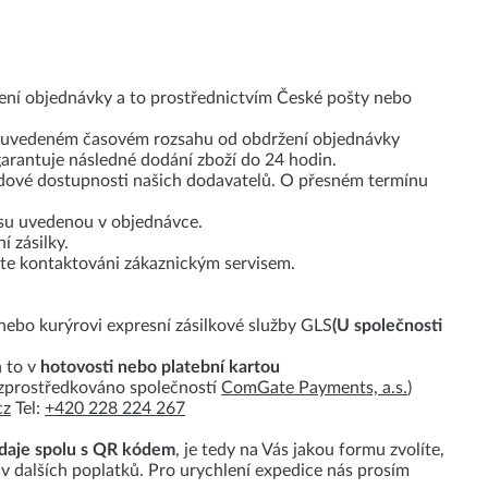
ení objednávky a to prostřednictvím České pošty nebo
v uvedeném časovém rozsahu od obdržení objednávky
garantuje následné dodání zboží do 24 hodin.
dové dostupnosti našich dodavatelů. O přesném termínu
esu uvedenou v objednávce.
 zásilky.
ete kontaktováni zákaznickým servisem.
nebo kurýrovi expresní zásilkové služby GLS
(U společnosti
a to v
hotovosti nebo platební kartou
 (zprostředkováno společností
ComGate Payments, a.s.
)
cz
Tel:
+420 228 224 267
údaje spolu s QR kódem
, je tedy na Vás jakou formu zvolíte,
iv dalších poplatků. Pro urychlení expedice nás prosím