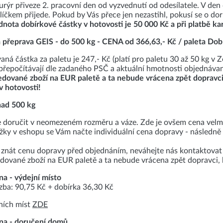
urýr přiveze 2. pracovní den od vyzvednutí od odesílatele. V d
líčkem přijede. Pokud by Vás přece jen nezastihl, pokusí se o dor
nota dobírkové částky v hotovosti je 50 000 Kč a při platbě ka
á přeprava GEIS - do 500 kg - CENA od 366,63,- Kč / paleta Dob
ná částka za paletu je 247,- Kč (platí pro paletu 30 až 50 kg v Z
 přepočítávají dle zadaného PSČ a aktuální hmotnosti objednáva
edované zboží na EUR paletě a ta nebude vrácena zpět dopravc
v hotovosti!
 nad 500 kg
 doručit v neomezeném rozměru a váze. Zde je ovšem cena velmi i
žky v eshopu se Vám načte individuální cena dopravy - následně
znát cenu dopravy před objednáním, neváhejte nás kontaktova
dované zboží na EUR paletě a ta nebude vrácena zpět dopravci
na - výdejní místo
azba: 90,75 Kč + dobírka 36,30 Kč
ních míst
ZDE
vna - doručení domů