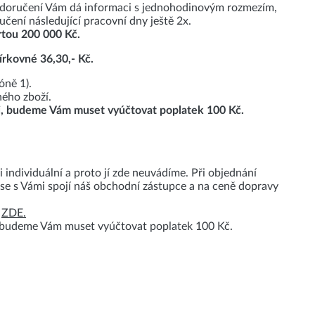
en doručení Vám dá informaci s jednohodinovým rozmezím,
učení následující pracovní dny ještě 2x.
rtou 200 000 Kč.
írkovné 36,30,- Kč.
óně 1).
ného zboží.
i, budeme Vám muset vyúčtovat poplatek 100 Kč.
ndividuální a proto jí zde neuvádíme. Při objednání
 se s Vámi spojí náš obchodní zástupce a na ceně dopravy
t
ZDE.
, budeme Vám muset vyúčtovat poplatek 100 Kč.