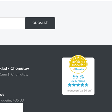
ODOSLAŤ
klad - Chomutov
4166
/1
, Chomutov,
nov
hudeřín, 436 03,