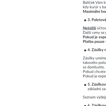
Balíček Vám k
kdy kurýr s ba
Maximální hod
3. Paletov
Nejnižší
účtova
Další ceny se
Pokud je exp
Platba pouze 
4. Zásilky
Zásilky umíme
takovéto polo
se domluvíte.
Pokud chcete 
Pokud je expe
5. Zásilkov
základní s
Seznam výdej
6. Zásilko