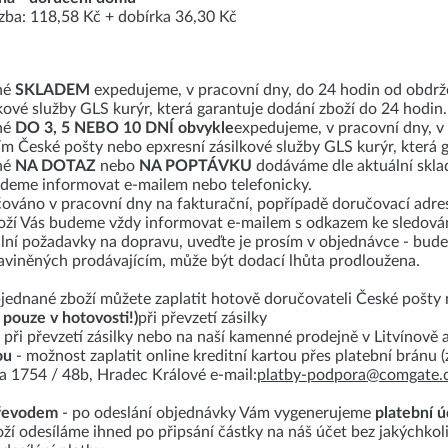
azba: 118,58 Kč + dobírka 36,30 Kč
né
SKLADEM
expedujeme, v pracovní dny, do 24 hodin od obdrž
kové služby GLS kurýr, která garantuje dodání zboží do 24 hodin.
né
DO 3, 5 NEBO 10 DNÍ
obvykle
expedujeme, v pracovní dny, 
ím České pošty nebo epxresní zásilkové služby GLS kurýr, která 
né
NA DOTAZ
nebo
NA POPTÁVKU
dodáváme dle aktuální skla
deme informovat e-mailem nebo telefonicky.
čováno v pracovní dny na fakturační, popřípadě doručovací adr
oží Vás budeme vždy informovat e-mailem s odkazem ke sledování
ální požadavky na dopravu, uveďte je prosím v objednávce - bud
viněných prodávajícím, může být dodací lhůta prodloužena.
jednané zboží můžete zaplatit hotově doručovateli České pošty 
 pouze v hotovosti!)
při převzetí zásilky
 při převzetí zásilky nebo na naší kamenné prodejně v Litvínově 
ou
- možnost zaplatit online kreditní kartou přes platební bránu
a 1754 / 48b, Hradec Králové e-mail:
platby-podpora@comgate.
řevodem
- po odeslání objednávky Vám vygenerujeme
platební 
ží odesíláme ihned po připsání částky na náš účet bez jakýchkol