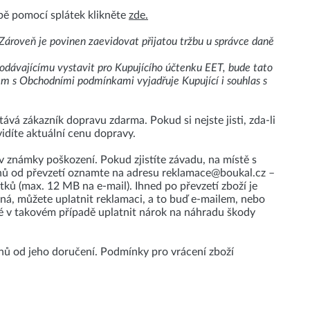
tbě pomocí splátek klikněte
zde.
 Zároveň je povinen zaevidovat přijatou tržbu u správce daně
odávajícímu vystavit pro Kupujícího účtenku EET, bude tato
em s Obchodními podmínkami vyjadřuje Kupující i souhlas s
vá zákazník dopravu zdarma. Pokud si nejste jisti, zda-li
vidíte aktuální cenu dopravy.
v známky poškození. Pokud zjistíte závadu, na místě s
dnů od převzetí oznamte na adresu reklamace@boukal.cz –
ítků (max. 12 MB na e-mail). Ihned po převzetí zboží je
zená, můžete uplatnit reklamaci, a to buď e-mailem, nebo
 v takovém případě uplatnit nárok na náhradu škody
nů od jeho doručení. Podmínky pro vrácení zboží