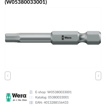
(W05380033001)
E-shop:
W05380033001
Katalog:
05380033001
EAN:
4013288156433