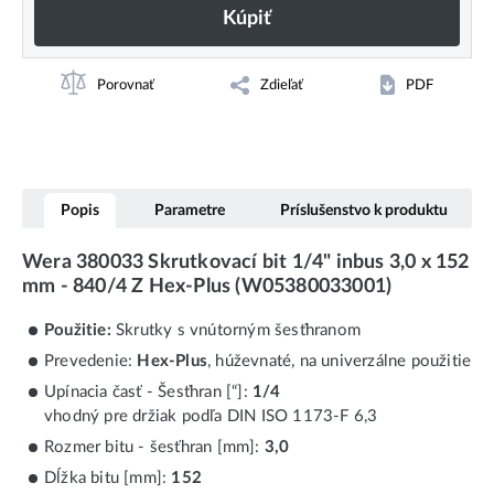
Kúpiť
Porovnať
Zdieľať
PDF
Popis
Parametre
Príslušenstvo k produktu
Wera 380033 Skrutkovací bit 1/4" inbus 3,0 x 152
mm - 840/4 Z Hex-Plus (W05380033001)
Použitie:
Skrutky s vnútorným šesťhranom
Prevedenie:
Hex-Plus
, húževnaté, na univerzálne použitie
Upínacia časť - Šesťhran [“]:
1/4
vhodný pre držiak podľa DIN ISO 1173-F 6,3
Rozmer bitu - šesťhran [mm]:
3,0
Dĺžka bitu [mm]:
152