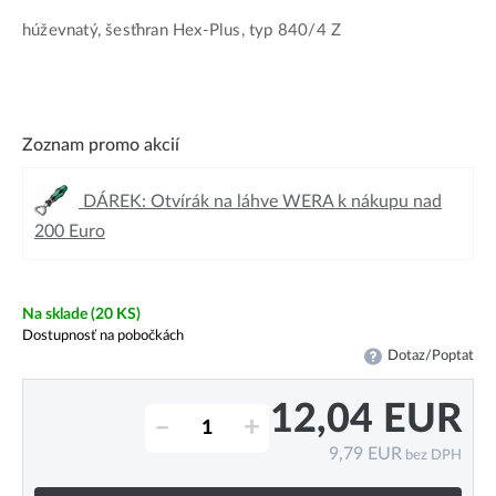
húževnatý, šesťhran Hex-Plus, typ 840/4 Z
Zoznam promo akcií
DÁREK: Otvírák na láhve WERA k nákupu nad
200 Euro
Na sklade
(20 KS)
Dostupnosť na pobočkách
Dotaz/Poptat
12,04
EUR
–
+
9,79
EUR
bez DPH