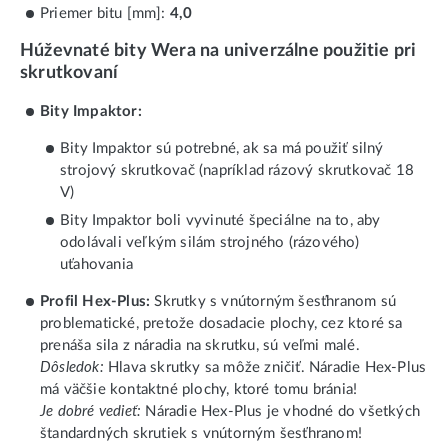
Priemer bitu [mm]:
4,0
Húževnaté bity Wera na univerzálne použitie pri
skrutkovaní
Bity Impaktor:
Bity Impaktor sú potrebné, ak sa má použiť silný
strojový skrutkovač (napríklad rázový skrutkovač 18
V)
Bity Impaktor boli vyvinuté špeciálne na to, aby
odolávali veľkým silám strojného (rázového)
uťahovania
Profil Hex-Plus:
Skrutky s vnútorným šesťhranom sú
problematické, pretože dosadacie plochy, cez ktoré sa
prenáša sila z náradia na skrutku, sú veľmi malé.
Dôsledok:
Hlava skrutky sa môže zničiť. Náradie Hex-Plus
má väčšie kontaktné plochy, ktoré tomu bránia!
Je dobré vedieť:
Náradie Hex-Plus je vhodné do všetkých
štandardných skrutiek s vnútorným šesťhranom!