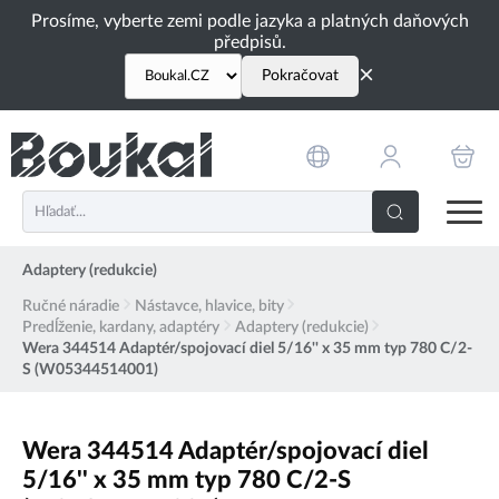
PŘESKOČIT NAVIGACI
Prosíme, vyberte zemi podle jazyka a platných daňových
předpisů.
×
Pokračovat
Adaptery (redukcie)
Ručné náradie
Nástavce, hlavice, bity
Predĺženie, kardany, adaptéry
Adaptery (redukcie)
Wera 344514 Adaptér/spojovací diel 5/16'' x 35 mm typ 780 C/2-
S (W05344514001)
Wera 344514 Adaptér/spojovací diel
5/16'' x 35 mm typ 780 C/2-S