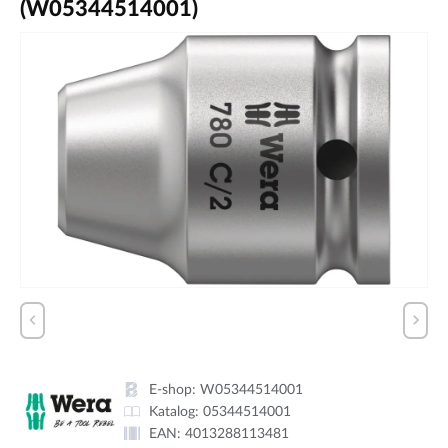
(W05344514001)
E-shop:
W05344514001
Katalog:
05344514001
EAN:
4013288113481