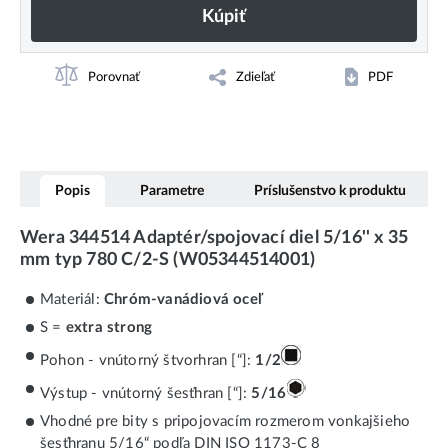
Kúpiť
Porovnať
Zdieľať
PDF
Popis
Parametre
Príslušenstvo k produktu
Wera 344514 Adaptér/spojovací diel 5/16'' x 35
mm typ 780 C/2-S (W05344514001)
Materiál:
Chróm-vanádiová oceľ
S =
extra strong
Pohon - vnútorný štvorhran [“]:
1/2
Výstup - vnútorný šesťhran [“]:
5/16
Vhodné pre bity s pripojovacím rozmerom vonkajšieho
šesťhranu 5/16“ podľa DIN ISO 1173-C 8