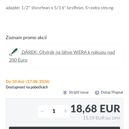
adaptér 1/2“ štvorhran x 5/16“ šesťhran, S=extra strong
Zoznam promo akcií
DÁREK: Otvírák na láhve WERA k nákupu nad
200 Euro
Do 10 dnů
(17.08. 2026)
Dostupnosť na pobočkách
Strážiť tovar
Dotaz/Poptat
18,68
EUR
–
+
15,19
EUR
bez DPH