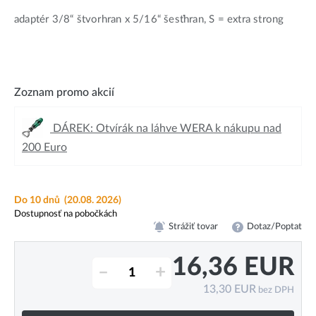
adaptér 3/8“ štvorhran x 5/16“ šesťhran, S = extra strong
Zoznam promo akcií
DÁREK: Otvírák na láhve WERA k nákupu nad
200 Euro
Do 10 dnů
(20.08. 2026)
Dostupnosť na pobočkách
Strážiť tovar
Dotaz/Poptat
16,36
EUR
–
+
13,30
EUR
bez DPH