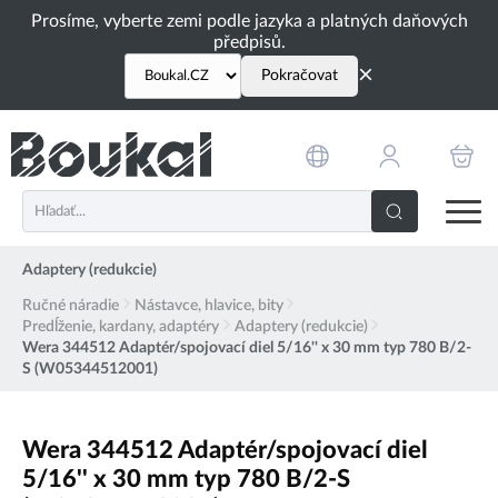
PŘESKOČIT NAVIGACI
Prosíme, vyberte zemi podle jazyka a platných daňových
předpisů.
×
Pokračovat
Adaptery (redukcie)
Ručné náradie
Nástavce, hlavice, bity
Predĺženie, kardany, adaptéry
Adaptery (redukcie)
Wera 344512 Adaptér/spojovací diel 5/16'' x 30 mm typ 780 B/2-
S (W05344512001)
Wera 344512 Adaptér/spojovací diel
5/16'' x 30 mm typ 780 B/2-S