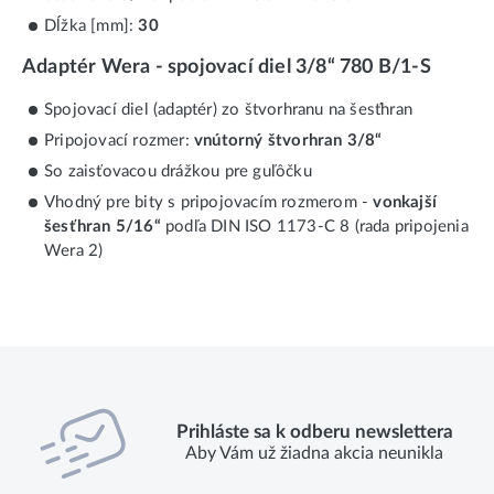
Dĺžka [mm]:
30
Adaptér Wera - spojovací diel 3/8“ 780 B/1-S
Spojovací diel (adaptér) zo štvorhranu na šesťhran
Pripojovací rozmer:
vnútorný štvorhran 3/8“
So zaisťovacou drážkou pre guľôčku
Vhodný pre bity s pripojovacím rozmerom -
vonkajší
šesťhran 5/16“
podľa DIN ISO 1173-C 8 (rada pripojenia
Wera 2)
Prihláste sa k odberu newslettera
Aby Vám už žiadna akcia neunikla