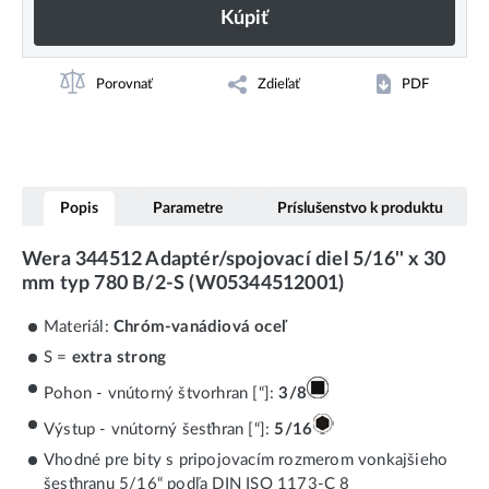
Kúpiť
Porovnať
Zdieľať
PDF
Popis
Parametre
Príslušenstvo k produktu
Wera 344512 Adaptér/spojovací diel 5/16'' x 30
mm typ 780 B/2-S (W05344512001)
Materiál:
Chróm-vanádiová oceľ
S =
extra strong
Pohon - vnútorný štvorhran [“]:
3/8
Výstup - vnútorný šesťhran [“]:
5/16
Vhodné pre bity s pripojovacím rozmerom vonkajšieho
šesťhranu 5/16“ podľa DIN ISO 1173-C 8