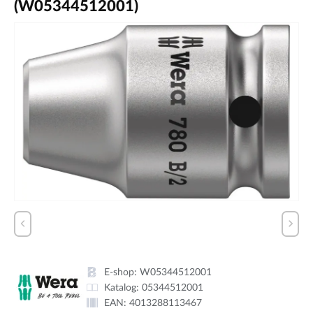
(W05344512001)
E-shop:
W05344512001
Katalog:
05344512001
EAN:
4013288113467