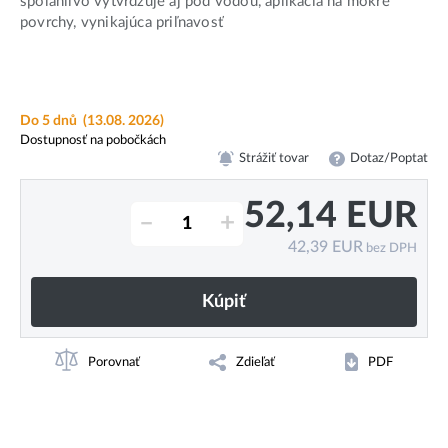
spoľahlivo vytvrdzuje aj pod vodou, aplikácia na mokré
povrchy, vynikajúca priľnavosť
Do 5 dnů
(13.08. 2026)
Dostupnosť na pobočkách
Strážiť tovar
Dotaz/Poptat
52,14
EUR
–
+
42,39
EUR
bez DPH
Kúpiť
Porovnať
Zdieľať
PDF