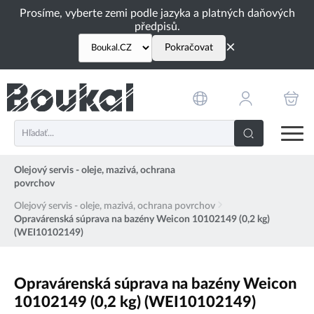
PŘESKOČIT NAVIGACI
Prosíme, vyberte zemi podle jazyka a platných daňových
předpisů.
×
Pokračovat
Olejový servis - oleje, mazivá, ochrana
povrchov
Olejový servis - oleje, mazivá, ochrana povrchov
Opravárenská súprava na bazény Weicon 10102149 (0,2 kg)
(WEI10102149)
Opravárenská súprava na bazény Weicon
10102149 (0,2 kg) (WEI10102149)