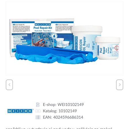
E-shop:
WEI10102149
Katalog:
10102149
EAN:
4024596686314