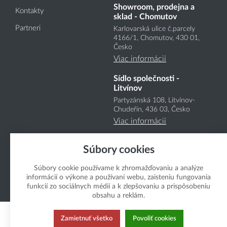
Showroom, prodejna a
Kontakty
sklad - Chomutov
Partneri
Karlovarská ulice č.parcely
4166
/1
, Chomutov, 430 01,
Česko
Viac informácií
Sídlo společnosti -
Litvínov
Partyzánská 108, Litvínov-
Chudeřín, 436 03, Česko
Viac informácií
Súbory cookies
Súbory cookie používame k zhromažďovaniu a analýze
informácií o výkone a používaní webu, zaisteniu fungovania
funkcií zo sociálnych médií a k zlepšovaniu a prispôsobeniu
Copyright Boukal.SK 2026
obsahu a reklám.
Zamietnuť všetko
Povoliť cookies