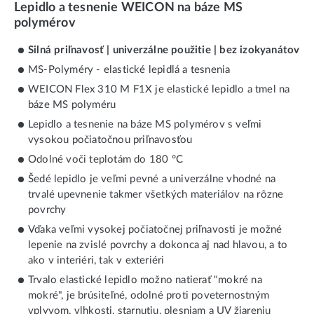
Lepidlo a tesnenie WEICON na báze MS
polymérov
Silná priľnavosť | univerzálne použitie | bez izokyanátov
MS-Polyméry - elastické lepidlá a tesnenia
WEICON Flex 310 M F1X je elastické lepidlo a tmel na
báze MS polyméru
Lepidlo a tesnenie na báze MS polymérov s veľmi
vysokou počiatočnou priľnavosťou
Odolné voči teplotám do 180 °C
Šedé lepidlo je veľmi pevné a univerzálne vhodné na
trvalé upevnenie takmer všetkých materiálov na rôzne
povrchy
Vďaka veľmi vysokej počiatočnej priľnavosti je možné
lepenie na zvislé povrchy a dokonca aj nad hlavou, a to
ako v interiéri, tak v exteriéri
Trvalo elastické lepidlo možno natierať "mokré na
mokré", je brúsiteľné, odolné proti poveternostným
vplyvom, vlhkosti, starnutiu, plesniam a UV žiareniu