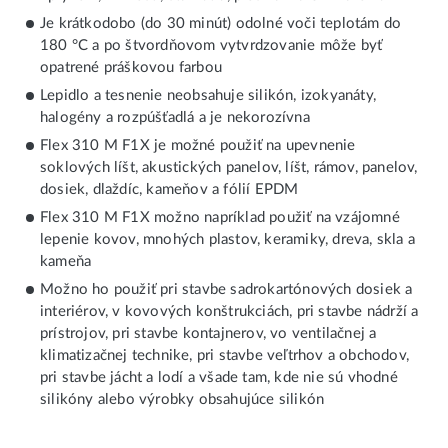
Je krátkodobo (do 30 minút) odolné voči teplotám do
180 °C a po štvordňovom vytvrdzovanie môže byť
opatrené práškovou farbou
Lepidlo a tesnenie neobsahuje silikón, izokyanáty,
halogény a rozpúšťadlá a je nekorozívna
Flex 310 M F1X je možné použiť na upevnenie
soklových líšt, akustických panelov, líšt, rámov, panelov,
dosiek, dlaždíc, kameňov a fólií EPDM
Flex 310 M F1X možno napríklad použiť na vzájomné
lepenie kovov, mnohých plastov, keramiky, dreva, skla a
kameňa
Možno ho použiť pri stavbe sadrokartónových dosiek a
interiérov, v kovových konštrukciách, pri stavbe nádrží a
prístrojov, pri stavbe kontajnerov, vo ventilačnej a
klimatizačnej technike, pri stavbe veľtrhov a obchodov,
pri stavbe jácht a lodí a všade tam, kde nie sú vhodné
silikóny alebo výrobky obsahujúce silikón