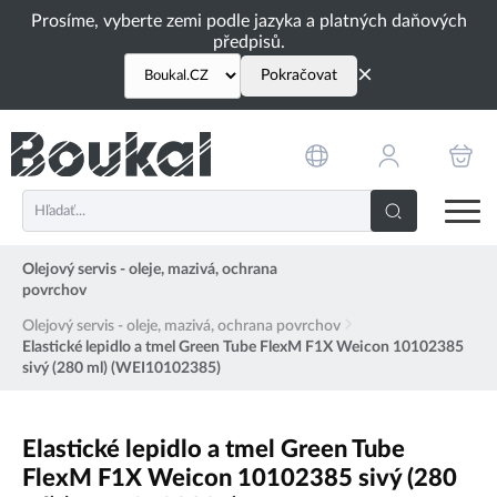
PŘESKOČIT NAVIGACI
Prosíme, vyberte zemi podle jazyka a platných daňových
předpisů.
×
Pokračovat
Olejový servis - oleje, mazivá, ochrana
povrchov
Olejový servis - oleje, mazivá, ochrana povrchov
Elastické lepidlo a tmel Green Tube FlexM F1X Weicon 10102385
sivý (280 ml) (WEI10102385)
Elastické lepidlo a tmel Green Tube
FlexM F1X Weicon 10102385 sivý (280