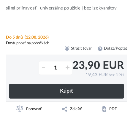
silná priľnavosť | univerzálne použitie | bez izokyanátov
Do 5 dnů
(12.08. 2026)
Dostupnosť na pobočkách
Strážiť tovar
Dotaz/Poptat
23,90
EUR
–
+
19,43
EUR
bez DPH
Kúpiť
Porovnať
Zdieľať
PDF