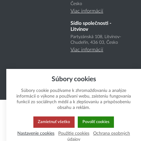
Česko
Viac informácií
Sídlo společnosti -
Litvínov
Partyzánská 108, Litvínov-
Chudeřín, 436 03, Česko
Viac informácií
Súbory cookies
Súbory cookie používame k zhromažďovaniu a analýze
Copyright Boukal.SK 2026
informácií o výkone a používaní webu, zaisteniu fungovania
funkcií zo sociálnych médií a k zlepšovaniu a prispôsobeniu
obsahu a reklám.
Zamietnuť všetko
Povoliť cookies
Nastavenie cookies
Použitie cookies
Ochrana osobných
údajov