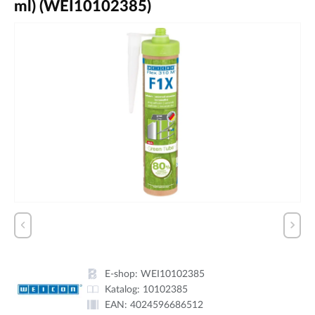
ml) (WEI10102385)
E-shop:
WEI10102385
Katalog:
10102385
EAN:
4024596686512