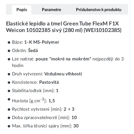
Popis
Parametre
Príslušenstvo k produktu
Elastické lepidlo a tmel Green Tube FlexM F1X
Weicon 10102385 sivý (280 ml) (WEI10102385)
Báze:
1-K MS-Polymer
Odstín:
Šedá
Lze natírat:
pouze "mokré na mokrém"
nejpozději do 3
hodin
Druh vytvrzení:
Vzdušnou vlhkostí
Konzistence:
Pastovitá
Stabilita/odtok [mm]:
1
-3
Hustota [g.cm
]:
1,5
Rychlost vytvrzení [min]:
2 ÷ 3
Doba zpracovatelnosti [min]:
10
Max. šířka těsnící spáry [mm]:
30