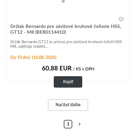
Držiak Bernardo pre závitové kruhové čeľuste HSS,
GT12 - M8 (BER0114410)
Držák Bernardo GT12 je určený pro závitové kruhové čelisti HSS
M8, zajišťuje stabilní...
Do 10 dnů
(16.08. 2026)
60,88
EUR
/ KS
s DPH
Kúpiť
Načítať ďalšie
1