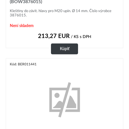
(BOW3876015)
Kleštiny do závit. hlavy pro M20 upín. Ø 14 mm. Číslo výrobce
3876015.
Není skladem
213,27
EUR
/ KS
s DPH
Kúpiť
Kód: BER011441