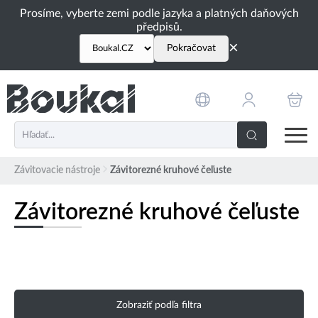
PŘESKOČIT NAVIGACI
Prosíme, vyberte zemi podle jazyka a platných daňových
předpisů.
×
Pokračovat
Závitovacie nástroje
Závitorezné kruhové čeľuste
Závitorezné kruhové čeľuste
Zobraziť podľa filtra