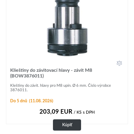
Klieštiny do závitovací hlavy - závit M8
(BOW3876011)
Kleštiny do závit. hlavy pro M8 upín. Ø 6 mm. Číslo výrobce
3876011.
Do 5 dnů
(11.08. 2026)
203,09
EUR
/ KS
s DPH
Kúpiť