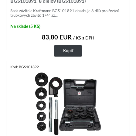
BGS101891. 8 dielov (BGS101891)
Sada závitnic Kraftmann BGS101891 obsahuje 8 dílů pro řezání
trubkových závitů 1/4" až...
Na sklade
(5 KS)
83,80
EUR
/ KS
s DPH
Kúpiť
Kód: BGS101892