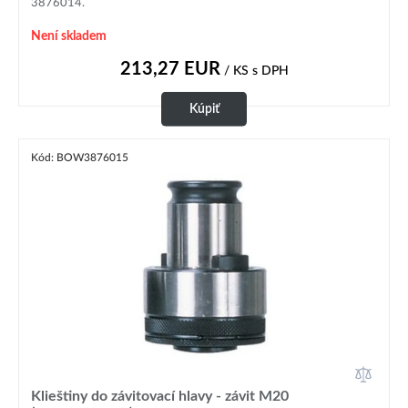
3876014.
Není skladem
213,27
EUR
/ KS
s DPH
Kúpiť
Kód: BOW3876015
Klieštiny do závitovací hlavy - závit M20