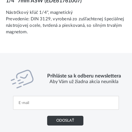
1/4" 7mm ASW (EDE61761007)
Nástrčkový kľúč 1/4", magnetický
Prevedenie: DIN 3129, vyrobená zo zušľachtenej špeciálnej
nástrojovej ocele, tvrdená a pieskovaná, so silným trvalým
magnetom.
Prihláste sa k odberu newslettera
Aby Vám už žiadna akcia neunikla
ODOSLAŤ