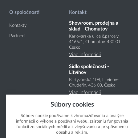
O spoločnosti
Kontakt
Showroom, prodejna a
Kontakty
sklad - Chomutov
Partneri
Karlovarská ulice č.parcely
4166
/1
, Chomutov, 430 01,
Česko
Viac informácií
Sídlo společnosti -
Litvínov
Partyzánská 108, Litvínov-
Chudeřín, 436 03, Česko
Viac informácií
Súbory cookies
Súbory cookie používame k zhromažďovaniu a analýze
informácií o výkone a používaní webu, zaisteniu fungovania
funkcií zo sociálnych médií a k zlepšovaniu a prispôsobeniu
obsahu a reklám.
Copyright Boukal.SK 2026