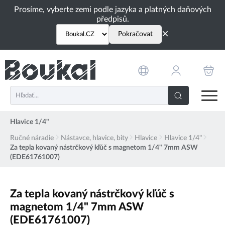
PŘESKOČIT NAVIGACI
Prosíme, vyberte zemi podle jazyka a platných daňových
předpisů.
×
Pokračovat
Hlavice 1/4"
Ručné náradie
Nástavce, hlavice, bity
Hlavice
Hlavice 1/4"
Za tepla kovaný nástrčkový kľúč s magnetom 1/4" 7mm ASW
(EDE61761007)
Za tepla kovaný nástrčkový kľúč s
magnetom 1/4" 7mm ASW
(EDE61761007)