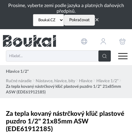
PŘESKOČIT NAVIGACI
Prosíme, vyberte zemi podle jazyka a platných daňových
předpisů.
×
Pokračovat
Hlavice 1/2"
Ručné náradie
Nástavce, hlavice, bity
Hlavice
Hlavice 1/2"
Za tepla kovaný nástrčkový kľúč plastové puzdro 1/2" 21x85mm
ASW (EDE61912185)
Za tepla kovaný nástrčkový kľúč plastové
puzdro 1/2" 21x85mm ASW
(EDE61912185)