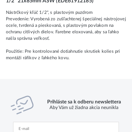
1/2" 21x85mm ASW (EDE61912185)
Nástrčkový kľúč 1/2", s plastovým puzdrom
Prevedenie: Vyrobená zo zušľachtenej špeciálnej nástrojovej
ocele, tvrdená a pieskovaná, s plastovým povlakom na
ochranu citlivých dielov. Farebne eloxovaná, aby sa ľahko
našla správna veľkosť.
Použitie: Pre kontrolované dotiahnutie skrutiek kolies pri
montáži ráfikov z ľahkého kovu.
Prihláste sa k odberu newslettera
Aby Vám už žiadna akcia neunikla