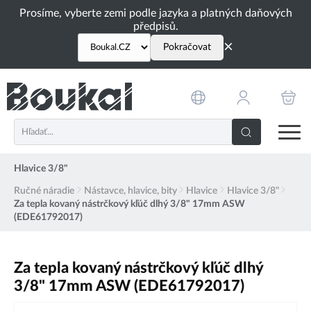
PŘESKOČIT NAVIGACI
Prosíme, vyberte zemi podle jazyka a platných daňových
předpisů.
×
Pokračovat
Hlavice 3/8"
Ručné náradie
Nástavce, hlavice, bity
Hlavice
Hlavice 3/8"
Za tepla kovaný nástrčkový kľúč dlhý 3/8" 17mm ASW
(EDE61792017)
Za tepla kovaný nástrčkový kľúč dlhý
3/8" 17mm ASW (EDE61792017)