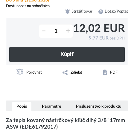
Do 5 dnů
(11.08. 2026)
Dostupnosť na pobočkách
Strážiť tovar
Dotaz/Poptat
12,02
EUR
–
+
9,77
EUR
bez DPH
Kúpiť
Porovnať
Zdieľať
PDF
Popis
Parametre
Príslušenstvo k produktu
Za tepla kovaný nástrčkový kľúč dlhý 3/8" 17mm
ASW (EDE61792017)