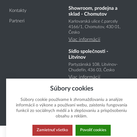
Showroom, prodejna a
Kontakty
sklad - Chomutov
Partneri
Karlovarská ulice č.parcely
4166
/1
, Chomutov, 430 01,
Česko
Viac informácií
Sídlo společnosti -
Litvínov
Partyzánská 108, Litvínov-
Chudeřín, 436 03, Česko
Viac informácií
Súbory cookies
Súbory cookie používame k zhromažďovaniu a analýze
informácií o výkone a používaní webu, zaisteniu fungovania
funkcií zo sociálnych médií a k zlepšovaniu a prispôsobeniu
obsahu a reklám.
Copyright Boukal.SK 2026
Zamietnuť všetko
Povoliť cookies