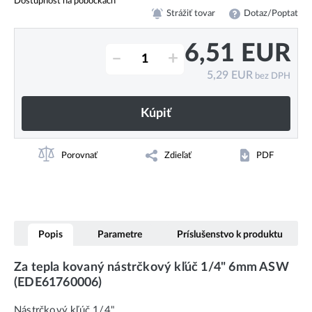
Dostupnosť na pobočkách
Strážiť tovar
Dotaz/Poptat
6,51
EUR
–
+
5,29
EUR
bez DPH
Kúpiť
Porovnať
Zdieľať
PDF
Popis
Parametre
Príslušenstvo k produktu
Za tepla kovaný nástrčkový kľúč 1/4" 6mm ASW
(EDE61760006)
Nástrčkový kľúč 1/4"