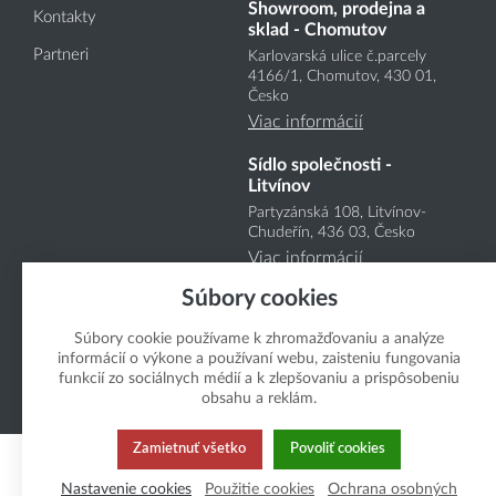
Showroom, prodejna a
Kontakty
sklad - Chomutov
Partneri
Karlovarská ulice č.parcely
4166
/1
, Chomutov, 430 01,
Česko
Viac informácií
Sídlo společnosti -
Litvínov
Partyzánská 108, Litvínov-
Chudeřín, 436 03, Česko
Viac informácií
Súbory cookies
Súbory cookie používame k zhromažďovaniu a analýze
informácií o výkone a používaní webu, zaisteniu fungovania
funkcií zo sociálnych médií a k zlepšovaniu a prispôsobeniu
obsahu a reklám.
Copyright Boukal.SK 2026
Zamietnuť všetko
Povoliť cookies
Nastavenie cookies
Použitie cookies
Ochrana osobných