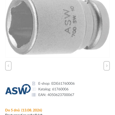
E-shop:
EDE61760006
Katalog:
61760006
EAN:
4050623700067
Do 5 dnů
(13.08. 2026)