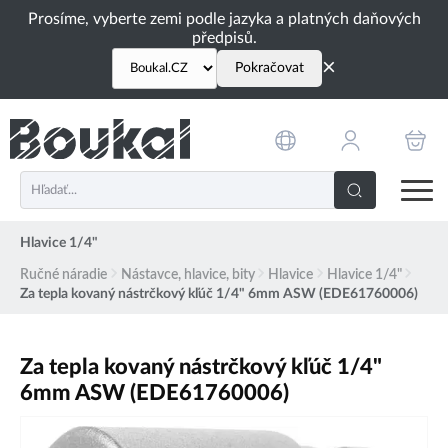
PŘESKOČIT NAVIGACI
Prosíme, vyberte zemi podle jazyka a platných daňových
předpisů.
×
Pokračovat
Hlavice 1/4"
Ručné náradie
Nástavce, hlavice, bity
Hlavice
Hlavice 1/4"
Za tepla kovaný nástrčkový kľúč 1/4" 6mm ASW (EDE61760006)
Za tepla kovaný nástrčkový kľúč 1/4"
6mm ASW (EDE61760006)