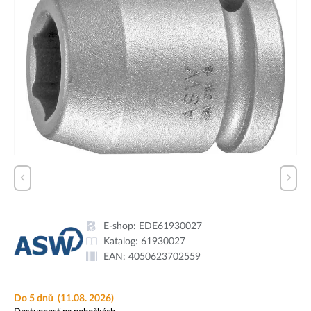
E-shop:
EDE61930027
Katalog:
61930027
EAN:
4050623702559
Do 5 dnů
(11.08. 2026)