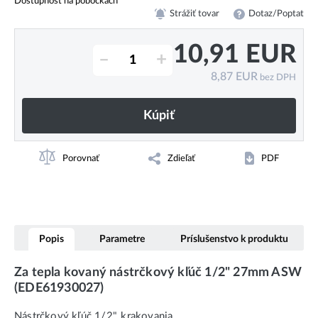
Dostupnosť na pobočkách
Strážiť tovar
Dotaz/Poptat
10,91
EUR
–
+
8,87
EUR
bez DPH
Kúpiť
Porovnať
Zdieľať
PDF
Popis
Parametre
Príslušenstvo k produktu
Za tepla kovaný nástrčkový kľúč 1/2" 27mm ASW
(EDE61930027)
Nástrčkový kľúč 1/2", krakovania