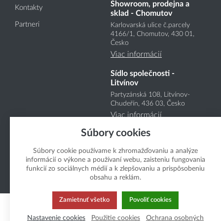
Showroom, prodejna a
Kontakty
sklad - Chomutov
Partneri
Karlovarská ulice č.parcely
4166
/1
, Chomutov, 430 01,
Česko
Viac informácií
Sídlo společnosti -
Litvínov
Partyzánská 108, Litvínov-
Chudeřín, 436 03, Česko
Viac informácií
Súbory cookies
Súbory cookie používame k zhromažďovaniu a analýze
informácií o výkone a používaní webu, zaisteniu fungovania
funkcií zo sociálnych médií a k zlepšovaniu a prispôsobeniu
obsahu a reklám.
Copyright Boukal.SK 2026
Zamietnuť všetko
Povoliť cookies
Nastavenie cookies
Použitie cookies
Ochrana osobných