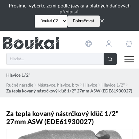
PŘESKOČIT NAVIGACI
Prosíme, vyberte zemi podle jazyka a platných daňových
předpisů.
×
Pokračovat
Hlavice 1/2"
Ručné náradie
Nástavce, hlavice, bity
Hlavice
Hlavice 1/2"
Za tepla kovaný nástrčkový kľúč 1/2" 27mm ASW (EDE61930027)
Za tepla kovaný nástrčkový kľúč 1/2"
27mm ASW (EDE61930027)