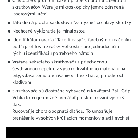
Čiastočne s profilom Lasertip: Špička profilu Lasertip u
skrutkovačov Wera je mikroskopicky jemne zdrsnená
laserovými lúčmi
Táto drsná plocha sa doslova "zahryzne" do hlavy skrutky
Nechcené vykĺznutie je minulosťou
Identifikátor náradia "Take it easy" s farebným označením
podľa profilov a značky veľkosti - pre jednoduchú a
rýchlu identifikáciu potrebného náradia
Vrátane sekacieho skrutkovača s priechodnou
šesťhrannou čepeľou z vysoko kvalitného materiálu na
bity, vďaka tomu prenášanie síl bez strát aj pri úderoch
kladivom
skrutkovače sú čiastočne vybavené rukoväťami Ball-Grip.
Vďaka tomu je možné prenášať pri skrutkovaní vysoký
tlak.
Rukoväť je zhora obopnutá dlaňou. To umožňuje
prenášanie vysokých krútiacich momentov a axiálnych síl