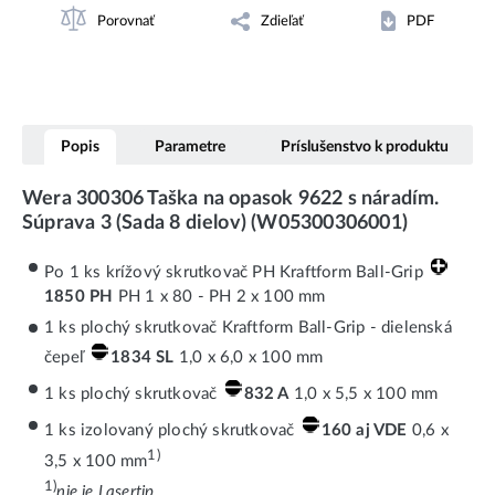
Porovnať
Zdieľať
PDF
Popis
Parametre
Príslušenstvo k produktu
Wera 300306 Taška na opasok 9622 s náradím.
Súprava 3 (Sada 8 dielov) (W05300306001)
Po 1 ks krížový skrutkovač PH Kraftform Ball-Grip
1850 PH
PH 1 x 80 - PH 2 x 100 mm
1 ks plochý skrutkovač Kraftform Ball-Grip - dielenská
čepeľ
1834 SL
1,0 x 6,0 x 100 mm
1 ks plochý skrutkovač
832 A
1,0 x 5,5 x 100 mm
1 ks izolovaný plochý skrutkovač
160 aj VDE
0,6 x
1)
3,5 x 100 mm
1)
nie je Lasertip