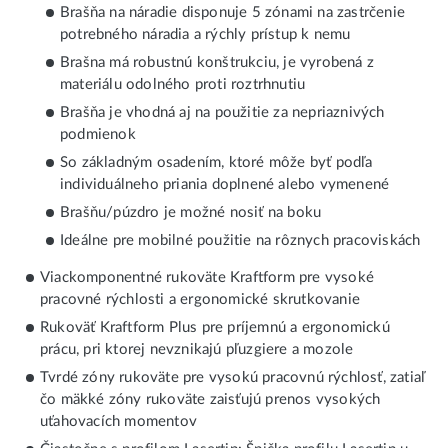
Brašňa na náradie disponuje 5 zónami na zastrčenie
potrebného náradia a rýchly prístup k nemu
Brašna má robustnú konštrukciu, je vyrobená z
materiálu odolného proti roztrhnutiu
Brašňa je vhodná aj na použitie za nepriaznivých
podmienok
So základným osadením, ktoré môže byť podľa
individuálneho priania doplnené alebo vymenené
Brašňu/púzdro je možné nosiť na boku
Ideálne pre mobilné použitie na rôznych pracoviskách
Viackomponentné rukoväte Kraftform pre vysoké
pracovné rýchlosti a ergonomické skrutkovanie
Rukoväť Kraftform Plus pre príjemnú a ergonomickú
prácu, pri ktorej nevznikajú pľuzgiere a mozole
Tvrdé zóny rukoväte pre vysokú pracovnú rýchlosť, zatiaľ
čo mäkké zóny rukoväte zaisťujú prenos vysokých
uťahovacích momentov