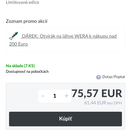
Limitovaná edice
Zoznam promo akcií
DÁREK: Otvírák na láhve WERA k nákupu nad
200 Euro
Na sklade
(7 KS)
Dostupnosť na pobočkách
Dotaz/Poptat
75,57
EUR
–
+
61,44
EUR
bez DPH
Kúpiť