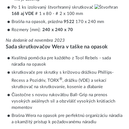
Po 1 ks izolovaný štvorhranný skrutkovač
168 aj VDE
# 1 x 80 - # 2 x 100 mm
Brašňa na opasok, prázdna
9522
170 x 240 mm
Rozmery [mm]:
240 x 240 x 70
Na dodanie od novembra 2023
Sada skrutkovačov Wera v taške na opasok
Kvalitná pomôcka pre každého z Tool Rebels - sada
náradia na opasok
skrutkovače pre skrutky s krížovou drážkou Phillips-
®
Recess a Pozidriv, TORX
, drážku (VDE) a sekací
skrutkovač na skrutkovanie, kosenie a dlabanie
Čiastočne s novou rukoväťou Ball-Grip na prenos
vysokých axiálnych síl a obzvlášť vysokých krútiacich
momentov
Brašna Wera na opasok pre perfektnú organizáciu náradia
a okamžitý prístup k požadovanému náradiu