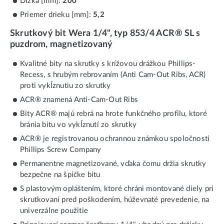
Dĺžka [mm]:
200
Priemer drieku [mm]:
5,2
Skrutkový bit Wera 1/4", typ 853/4 ACR® SL s
puzdrom, magnetizovaný
Kvalitné bity na skrutky s krížovou drážkou Phillips-
Recess, s hrubým rebrovaním (Anti Cam-Out Ribs, ACR)
proti vykĺznutiu zo skrutky
ACR® znamená Anti-Cam-Out Ribs
Bity ACR® majú rebrá na hrote funkčného profilu, ktoré
bránia bitu vo vykĺznutí zo skrutky
ACR® je registrovanou ochrannou známkou spoločnosti
Phillips Screw Company
Permanentne magnetizované, vďaka čomu držia skrutky
bezpečne na špičke bitu
S plastovým opláštením, ktoré chráni montované diely pri
skrutkovaní pred poškodením, húževnaté prevedenie, na
univerzálne použitie