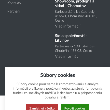
Showroom, prodejna a
Kontakty
sklad - Chomutov
Partneri
Karlovarská ulice č.parcely
4166
/1
, Chomutov, 430 01,
Česko
Viac informácií
Sídlo společnosti -
Litvínov
Partyzánská 108, Litvínov-
Chudeřín, 436 03, Česko
Viac informácií
Súbory cookies
Súbory cookie používame k zhromažďovaniu a analýze
informácií o výkone a používaní webu, zaisteniu fungovania
Copyright Boukal.SK 2026
funkcií zo sociálnych médií a k zlepšovaniu a prispôsobeniu
obsahu a reklám.
Zamietnuť všetko
Povoliť cookies