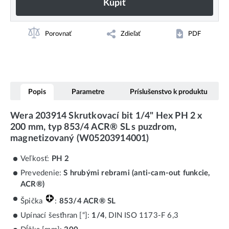
Kúpiť
Porovnať
Zdieľať
PDF
Popis
Parametre
Príslušenstvo k produktu
Wera 203914 Skrutkovací bit 1/4" Hex PH 2 x
200 mm, typ 853/4 ACR® SL s puzdrom,
magnetizovaný (W05203914001)
Veľkosť:
PH 2
Prevedenie:
S hrubými rebrami (anti-cam-out funkcie,
ACR®)
Špička
:
853/4 ACR® SL
Upínací šesťhran [“]:
1/4
, DIN ISO 1173-F 6,3