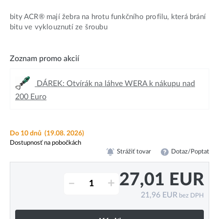
bity ACR® mají žebra na hrotu funkčního profilu, která brání
bitu ve vyklouznutí ze šroubu
Zoznam promo akcií
DÁREK: Otvírák na láhve WERA k nákupu nad
200 Euro
Do 10 dnů
(19.08. 2026)
Dostupnosť na pobočkách
Strážiť tovar
Dotaz/Poptat
27,01
EUR
–
+
21,96
EUR
bez DPH