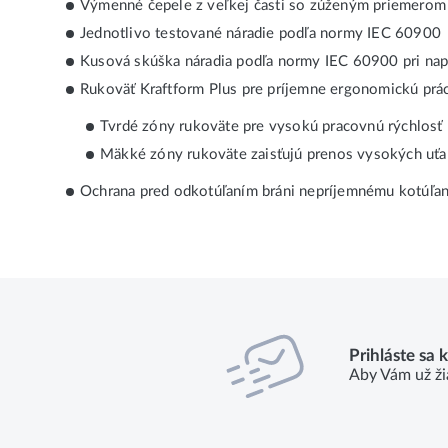
Výmenné čepele z veľkej časti so zúženým priemerom č
Jednotlivo testované náradie podľa normy IEC 60900
Kusová skúška náradia podľa normy IEC 60900 pri nap
Rukoväť Kraftform Plus pre príjemne ergonomickú prácu
Tvrdé zóny rukoväte pre vysokú pracovnú rýchlosť
Mäkké zóny rukoväte zaisťujú prenos vysokých u
Ochrana pred odkotúľaním bráni nepríjemnému kotúľani
Prihláste sa 
Aby Vám už ži