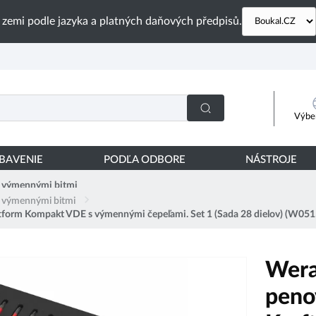
 zemi podle jazyka a platných daňových předpisů.
Výber
YBAVENIE
PODĽA ODBORE
NÁSTROJE
s výmennými bitmi
s výmennými bitmi
tform Kompakt VDE s výmennými čepeľami. Set 1 (Sada 28 dielov) (W05
Wera
peno