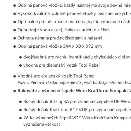
Odolná penová vložka, každý nástroj má svoje pevné miest
Vysoko kvalitné, odolné penové vložky bez chemických 
Optimálne prispôsobenie pre čo najlepšie vyberanie nást
Odpudzuje vodu a olej, ľahko sa udržuje a čistí
Ochrana náradia pred nečistotami a nárazmi
Odolná penová vložka 344 x 30 x 392 mm
dvojfarebná pre rýchlu identifikáciu chýbajúcich dielov
vhodná pre dielenský vozík Tool Rebel
Vhodná pre dielenský vozík Tool Rebel
Pozor: Penová vložka nepasuje do predchádzajúceho mode
Rukoväte a výmenné čepele Wera Kraftform Kompakt
Ručný držiak 837 aj RA pre výmenné čepele VDE Wer
Ručný držiak Kraftform 817 VDE pre výmenné čepele
26 ks výmenných čepelí VDE Wera Kraftform Kompakt s 
vyznačená veľkosť