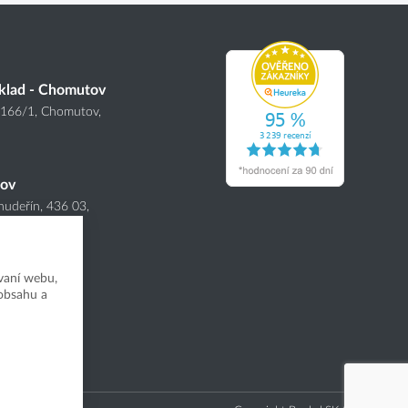
klad - Chomutov
4166
/1
, Chomutov,
nov
hudeřín, 436 03,
vaní webu,
 obsahu a