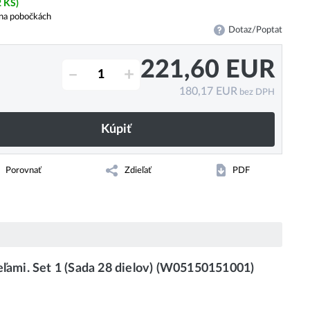
2 KS)
na pobočkách
Dotaz/Poptat
221,60
EUR
–
+
180,17
EUR
bez DPH
Kúpiť
Porovnať
Zdieľať
PDF
ami. Set 1 (Sada 28 dielov) (W05150151001)