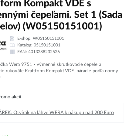
tform Kompakt VDE s
nnými čepeľami. Set 1 (Sada
ielov) (W05150151001)
E-shop:
W05150151001
Katalog:
05150151001
EAN:
4013288232526
ožka Wera 9751 - výmenné skrutkovacie čepele a
cie rukoväte Kraftform Kompakt VDE, náradie podľa normy
0
omo akcií
REK: Otvírák na láhve WERA k nákupu nad 200 Euro