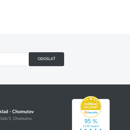
ODOSLAŤ
klad - Chomutov
4166
/1
, Chomutov,