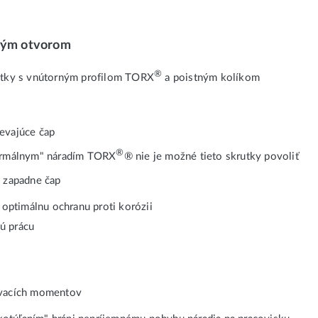
ným otvorom
®
rutky s vnútorným profilom TORX
a poistným kolíkom
evajúce čap
®
normálnym" náradím TORX
® nie je možné tieto skrutky povoliť
 zapadne čap
 optimálnu ochranu proti korózii
ú prácu
ovacích momentov