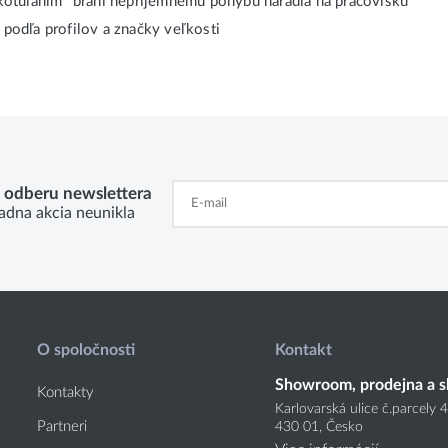
otúľaním" bráni nepríjemnému pohybu náradia na pracovisku
 podľa profilov a značky veľkosti
k odberu newslettera
adna akcia neunikla
O spoločnosti
Kontakt
Showroom, prodejna a s
Kontakty
Karlovarská ulice č.parcely 
Partneri
430 01, Česko