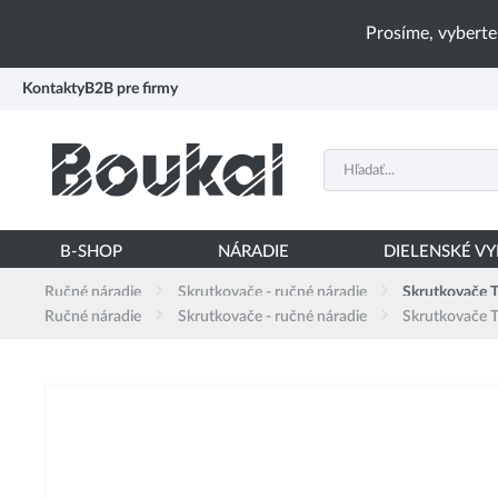
PŘESKOČIT NAVIGACI
Prosíme, vyberte
Kontakty
B2B pre firmy
B-SHOP
NÁRADIE
DIELENSKÉ V
Ručné náradie
Skrutkovače - ručné náradie
Skrutkovače 
Ručné náradie
Skrutkovače - ručné náradie
Skrutkovače 