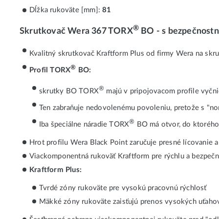
Dĺžka rukoväte [mm]:
81
®
Skrutkovač Wera 367 TORX
BO - s bezpečnost
Kvalitný skrutkovač Kraftform Plus od firmy Wera na sk
®
Profil TORX
BO:
®
skrutky BO TORX
majú v pripojovacom profile vyčni
Ten zabraňuje nedovolenému povoleniu, pretože s "
®
Iba špeciálne náradie TORX
BO má otvor, do ktorého
Hrot profilu Wera Black Point zaručuje presné lícovanie a
Viackomponentná rukoväť Kraftform pre rýchlu a bezpečn
Kraftform Plus:
Tvrdé zóny rukoväte pre vysokú pracovnú rýchlosť
Mäkké zóny rukoväte zaisťujú prenos vysokých uťah