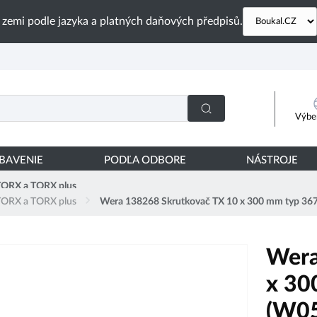
 zemi podle jazyka a platných daňových předpisů.
Výber
YBAVENIE
PODĽA ODBORE
NÁSTROJE
TORX a TORX plus
TORX a TORX plus
Wera 138268 Skrutkovač TX 10 x 300 mm typ 
Wera
x 30
(W0