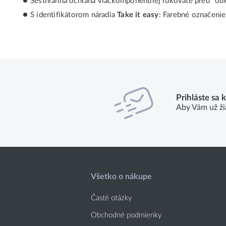
Šesťhranná ochrana viackomponentnej rukoväte pred "odk
S identifikátorom náradia
Take it easy
: Farebné označenie
Prihláste sa 
Aby Vám už ži
Všetko o nákupe
Časté otázky
Obchodné podmienky