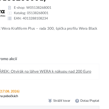
E-shop:
W05138268001
Katalog:
05138268001
EAN:
4013288108234
 Wera Kraftform Plus – rada 300, špička profilu Wera Black
omo akcií
REK: Otvírák na láhve WERA k nákupu nad 200 Euro
(17.08. 2026)
na pobočkách
Strážiť tovar
Dotaz/Poptat