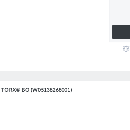
367 TORX® BO (W05138268001)