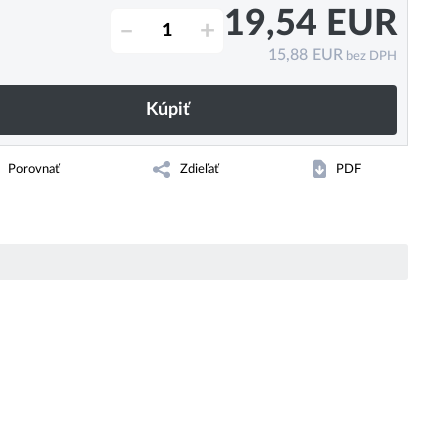
19,54
EUR
–
+
15,88
EUR
bez DPH
Kúpiť
Porovnať
Zdieľať
PDF