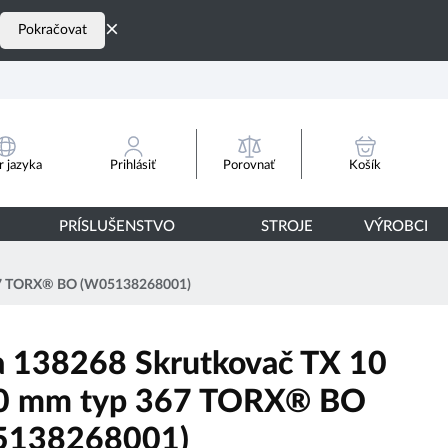
×
Pokračovat
Porovnať
 jazyka
Prihlásiť
Košík
PRÍSLUŠENSTVO
STROJE
VÝROBCI
367 TORX® BO (W05138268001)
 138268 Skrutkovač TX 10
0 mm typ 367 TORX® BO
5138268001)