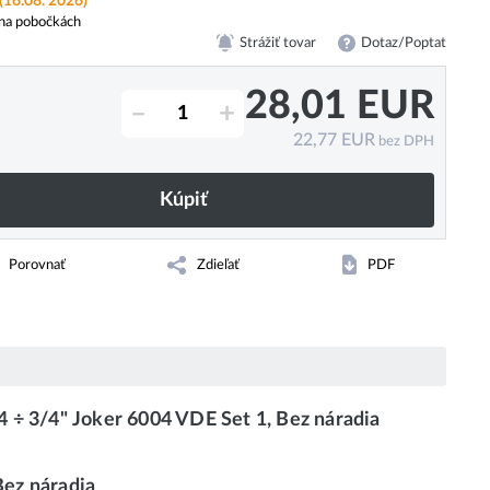
(16.08. 2026)
na pobočkách
Strážiť tovar
Dotaz/Poptat
28,01
EUR
–
+
22,77
EUR
bez DPH
Kúpiť
Porovnať
Zdieľať
PDF
÷ 3/4" Joker 6004 VDE Set 1, Bez náradia
Bez náradia