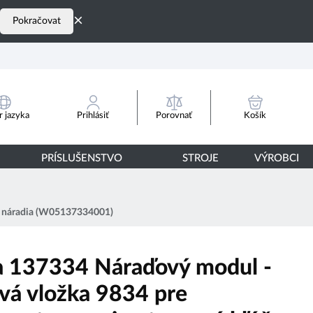
×
Pokračovat
Porovnať
 jazyka
Prihlásiť
Košík
PRÍSLUŠENSTVO
STROJE
VÝROBCI
ez náradia (W05137334001)
 137334 Náraďový modul -
vá vložka 9834 pre