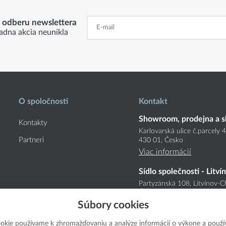
k odberu newslettera
adna akcia neunikla
O spoločnosti
Kontakt
Showroom, prodejna a s
Kontakty
Karlovarská ulice č.parcely 
Partneri
430 01, Česko
Viac informácií
Sídlo společnosti - Litví
Partyzánská 108, Litvínov-C
Česko
Súbory cookies
Viac informácií
okie používame k zhromažďovaniu a analýze informácií o výkone a použí