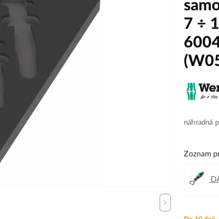
samo
7 ÷ 
6004
(W0
náhradná 
Zoznam pr
DÁ