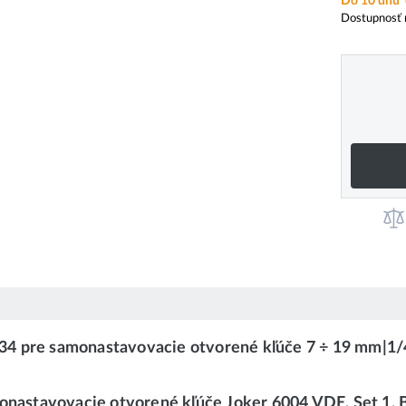
Do 10 dnů
Dostupnosť 
4 pre samonastavovacie otvorené kľúče 7 ÷ 19 mm|1/4 
onastavovacie otvorené kľúče Joker 6004 VDE, Set 1. 