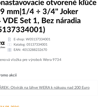
nastavovacie otvorené kľúče
19 mm|1/4 ÷ 3/4" Joker
 VDE Set 1, Bez náradia
5137334001)
E-shop:
W05137334001
Katalog:
05137334001
EAN:
4013288232670
penová vložka pre výrobok Wera 9734
omo akcií
REK: Otvírák na láhve WERA k nákupu nad 200 Euro