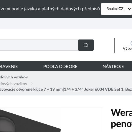
 zemi podle jazyka a platných daňových předpisů.
Výber
YBAVENIE
PODĽA ODBORE
NÁSTROJE
ďových vozíkov
ďových vozíkov
vovacie otvorené kľúče 7 ÷ 19 mm|1/4 ÷ 3/4" Joker 6004 VDE Set 1, B
Wera
peno