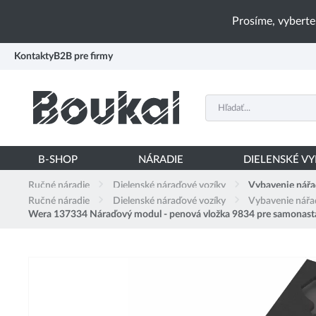
PŘESKOČIT NAVIGACI
Prosíme, vyberte
Kontakty
B2B pre firmy
B-SHOP
NÁRADIE
DIELENSKÉ V
Ručné náradie
Dielenské náraďové vozíky
Vybavenie nářa
Ručné náradie
Dielenské náraďové vozíky
Vybavenie nářa
Wera 137334 Náraďový modul - penová vložka 9834 pre samonasta