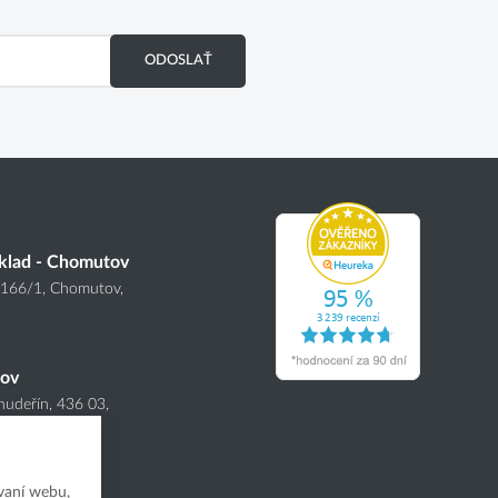
ODOSLAŤ
klad - Chomutov
4166
/1
, Chomutov,
nov
hudeřín, 436 03,
vaní webu,