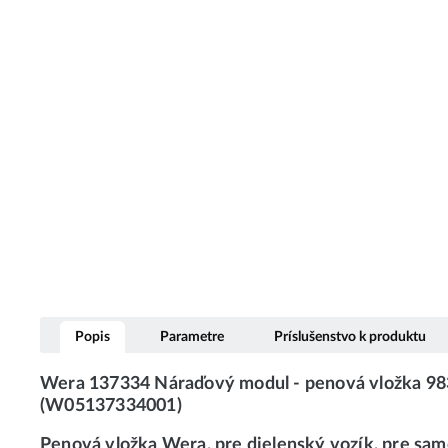
Popis
Parametre
Príslušenstvo k produktu
Wera 137334 Náraďový modul - penová vložka 983
(W05137334001)
Penová vložka Wera, pre dielenský vozík, pre sam