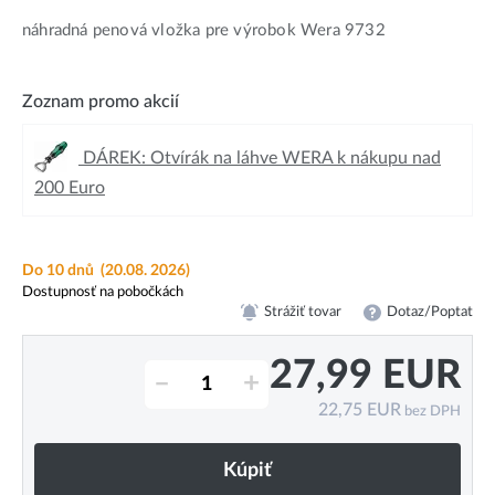
náhradná penová vložka pre výrobok Wera 9732
Zoznam promo akcií
DÁREK: Otvírák na láhve WERA k nákupu nad
200 Euro
Do 10 dnů
(20.08. 2026)
Dostupnosť na pobočkách
Strážiť tovar
Dotaz/Poptat
27,99
EUR
–
+
22,75
EUR
bez DPH
Kúpiť