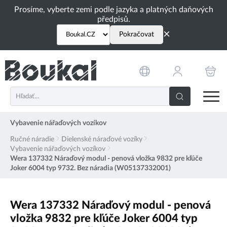
PŘESKOČIT NAVIGACI
Prosíme, vyberte zemi podle jazyka a platných daňových
předpisů.
×
Pokračovat
Vybavenie nářaďových vozíkov
Ručné náradie
Dielenské náraďové vozíky
Vybavenie nářaďových vozíkov
Wera 137332 Náraďový modul - penová vložka 9832 pre kľúče
Joker 6004 typ 9732. Bez náradia (W05137332001)
Wera 137332 Náraďový modul - penová
vložka 9832 pre kľúče Joker 6004 typ