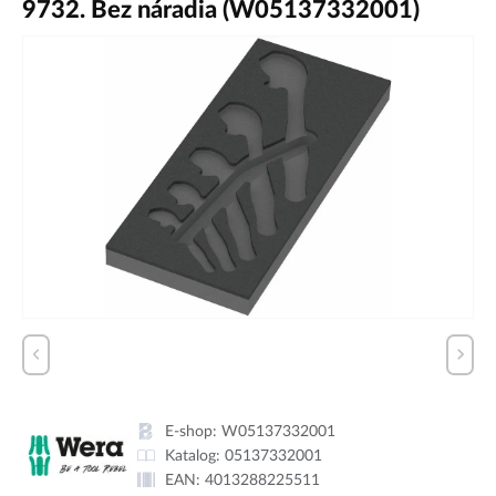
9732. Bez náradia (W05137332001)
E-shop:
W05137332001
Katalog:
05137332001
EAN:
4013288225511