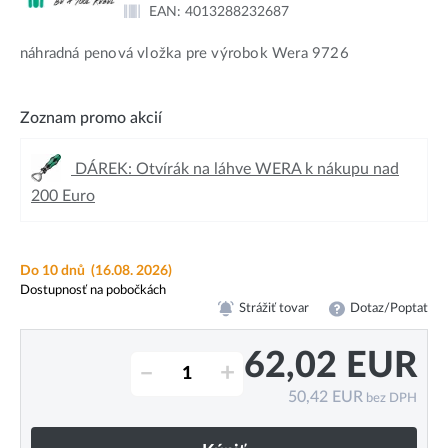
EAN:
4013288232687
náhradná penová vložka pre výrobok Wera 9726
Zoznam promo akcií
DÁREK: Otvírák na láhve WERA k nákupu nad
200 Euro
Do 10 dnů
(16.08. 2026)
Dostupnosť na pobočkách
Strážiť tovar
Dotaz/Poptat
62,02
EUR
–
+
50,42
EUR
bez DPH