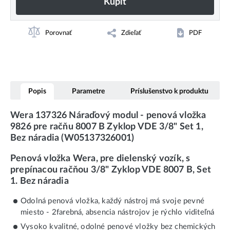
Kúpiť
Porovnať
Zdieľať
PDF
Popis
Parametre
Príslušenstvo k produktu
Wera 137326 Náraďový modul - penová vložka
9826 pre račňu 8007 B Zyklop VDE 3/8" Set 1,
Bez náradia (W05137326001)
Penová vložka Wera, pre dielenský vozík, s
prepínacou račňou 3/8" Zyklop VDE 8007 B, Set
1. Bez náradia
Odolná penová vložka, každý nástroj má svoje pevné
miesto - 2farebná, absencia nástrojov je rýchlo viditeľná
Vysoko kvalitné, odolné penové vložky bez chemických