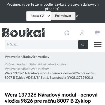
PŘESKOČIT NAVIGACI
Prosíme, vyberte zemi podle jazyka a platných daňových
předpisů.
×
Pokračovat
Vybavenie nářaďových vozíkov
Ručné náradie
Dielenské náraďové vozíky
Vybavenie nářaďových vozíkov
Wera 137326 Náraďový modul - penová vložka 9826 pre račňu
8007 B Zyklop VDE 3/8" Set 1, Bez náradia (W05137326001)
Wera 137326 Náraďový modul - penová
vložka 9826 pre račňu 8007 B Zyklop