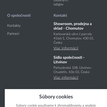
osobných
údajov
O spoločnosti
Kontakt
Showroom, prodejna a
Kontakty
sklad - Chomutov
Partneri
Karlovarská ulice č.parcely
4166
/1
, Chomutov, 430 01,
Česko
Viac informácií
Sídlo společnosti -
Litvínov
Partyzánská 108, Litvínov-
Chudeřín, 436 03, Česko
Viac informácií
Súbory cookies
Súbory cookie používame k zhromažďovaniu a analýze