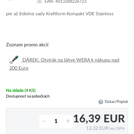
EAN:
4013288226723
pre až 8dielne sady Kraftform Kompakt VDE Stainless
Zoznam promo akcií
DÁREK: Otvírák na láhve WERA k nákupu nad
200 Euro
Na sklade
(4 KS)
Dostupnosť na pobočkách
Dotaz/Poptat
16,39
EUR
–
+
13,32
EUR
bez DPH