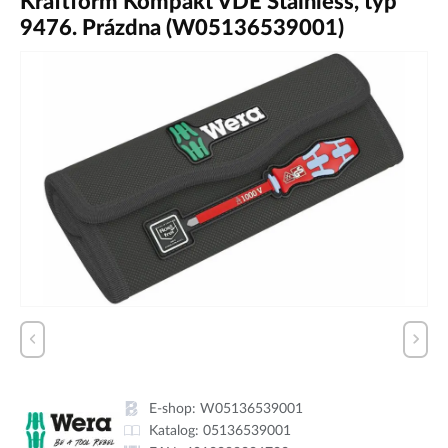
Kraftform Kompakt VDE Stainless, typ
9476. Prázdna (W05136539001)
E-shop:
W05136539001
Katalog:
05136539001