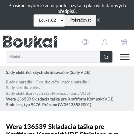
PŘESKOČIT NAVIGACI
Prosíme, vyberte zemi podle jazyka a platných daňových
předpisů.
×
Pokračovat
Sady elektrikárskych skrutkovačov (Sady VDE)
Ručné náradie
Skrutkovače - ručné náradie
Sady skrutkovačov
Sady elektrikárskych skrutkovačov (Sady VDE)
Wera 136539 Skladacia taška pre Kraftform Kompakt VDE
Stainless, typ 9476. Prázdna (W05136539001)
Wera 136539 Skladacia taška pre