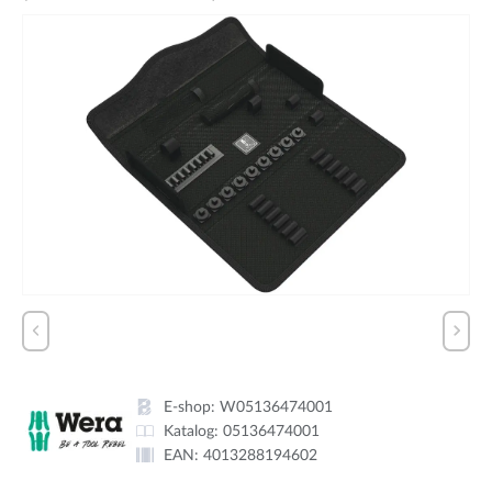
E-shop:
W05136474001
Katalog:
05136474001
EAN:
4013288194602