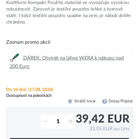
Kraftform Kompakt Použitý materiál se vyznačuje vysokou
robustností. Zároveň je textilní pouzdro lehké a tvarově
stálé. I když textilní pouzdro spadne na zem, je nářadí dobře
chráněno.
Zoznam promo akcií
DÁREK: Otvírák na láhve WERA k nákupu nad
200 Euro
Do 10 dnů
(17.08. 2026)
Dostupnosť na pobočkách
Strážiť tovar
Dotaz/Poptat
39,42
EUR
–
+
32,05
EUR
bez DPH