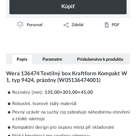
Kúpiť
Porovnať
Zdieľať
PDF
Popis
Parametre
Príslušenstvo k produktu
Wera 136474 Textilný box Kraftform Kompakt W
1, typ 9424, prázdny (W05136474001)
Rozměry [mm]:
135,00×305,00×45,00
Robustní, tvarově stálý materiál
Pevný uzávěr na suchý zip zabraňuje náhodnému otevření
a ztrátě nástroje
Kompaktní design pro úsporu místa při skladování
Nízká hmotnost pro snadnou přepravu