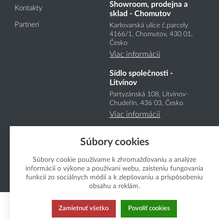
Showroom, prodejna a
Kontakty
sklad - Chomutov
Partneri
Karlovarská ulice č.parcely
4166
/1
, Chomutov, 430 01,
Česko
Viac informácií
Sídlo společnosti -
Litvínov
Partyzánská 108, Litvínov-
Chudeřín, 436 03, Česko
Viac informácií
Súbory cookies
Súbory cookie používame k zhromažďovaniu a analýze
informácií o výkone a používaní webu, zaisteniu fungovania
funkcií zo sociálnych médií a k zlepšovaniu a prispôsobeniu
Copyright Boukal.SK 2026
obsahu a reklám.
Zamietnuť všetko
Povoliť cookies