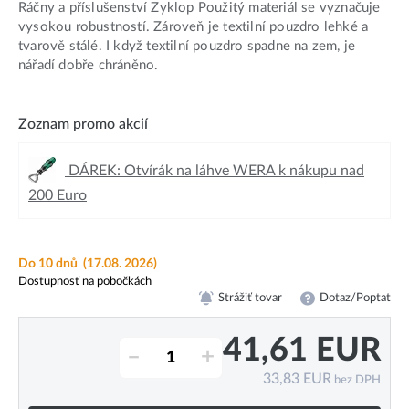
Ráčny a příslušenství Zyklop Použitý materiál se vyznačuje
vysokou robustností. Zároveň je textilní pouzdro lehké a
tvarově stálé. I když textilní pouzdro spadne na zem, je
nářadí dobře chráněno.
Zoznam promo akcií
DÁREK: Otvírák na láhve WERA k nákupu nad
200 Euro
Do 10 dnů
(17.08. 2026)
Dostupnosť na pobočkách
Strážiť tovar
Dotaz/Poptat
41,61
EUR
–
+
33,83
EUR
bez DPH