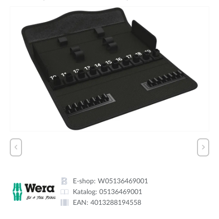
E-shop:
W05136469001
Katalog:
05136469001
EAN:
4013288194558