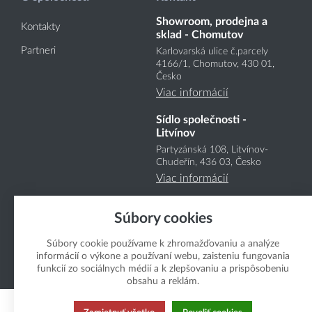
Showroom, prodejna a
Kontakty
sklad - Chomutov
Partneri
Karlovarská ulice č.parcely
4166
/1
, Chomutov, 430 01,
Česko
Viac informácií
Sídlo společnosti -
Litvínov
Partyzánská 108, Litvínov-
Chudeřín, 436 03, Česko
Viac informácií
Súbory cookies
Súbory cookie používame k zhromažďovaniu a analýze
informácií o výkone a používaní webu, zaisteniu fungovania
funkcií zo sociálnych médií a k zlepšovaniu a prispôsobeniu
Copyright Boukal.SK 2026
obsahu a reklám.