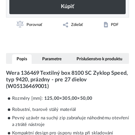
Kúpiť
Porovnať
Zdieľať
PDF
Popis
Parametre
Príslušenstvo k produktu
Wera 136469 Textilný box 8100 SC Zyklop Speed,
typ 9420, prázdny - pre 27 dielov
(W05136469001)
Rozměry [mm]:
125,00×305,00×50,00
Robustní, tvarově stálý materiál
Pevný uzávěr na suchý zip zabraňuje náhodnému otevření
a ztrátě nástroje
Kompaktní design pro úsporu místa při skladování