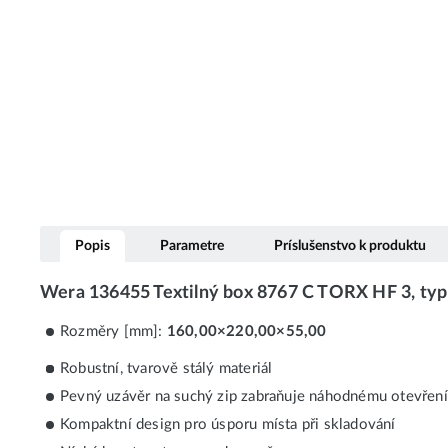
Popis
Parametre
Príslušenstvo k produktu
Wera 136455 Textilný box 8767 C TORX HF 3, typ
Rozměry [mm]:
160,00×220,00×55,00
Robustní, tvarově stálý materiál
Pevný uzávěr na suchý zip zabraňuje náhodnému otevření 
Kompaktní design pro úsporu místa při skladování