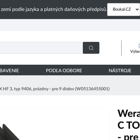
 zemi podle jazyka a platných daňových předpisů.
Výber
YBAVENIE
PODĽA ODBORE
NÁSTROJE
 HF 3, typ 9406, prázdny - pre 9 dielov (W05136455001)
Wera
C TO
- pr