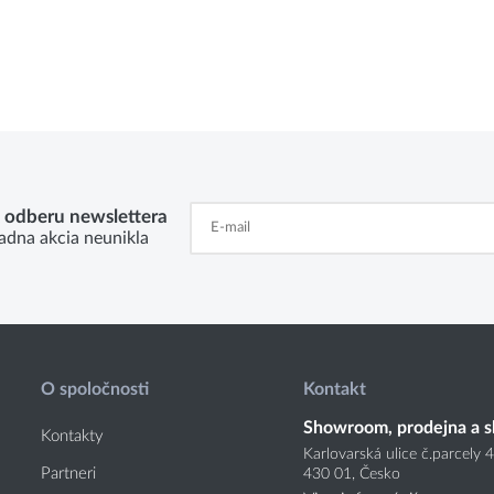
k odberu newslettera
adna akcia neunikla
O spoločnosti
Kontakt
Showroom, prodejna a s
Kontakty
Karlovarská ulice č.parcely 
Partneri
430 01, Česko