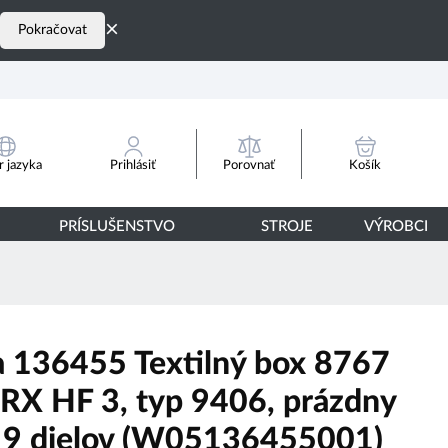
×
Pokračovat
Porovnať
 jazyka
Prihlásiť
Košík
PRÍSLUŠENSTVO
STROJE
VÝROBCI
 136455 Textilný box 8767
RX HF 3, typ 9406, prázdny
e 9 dielov (W05136455001)