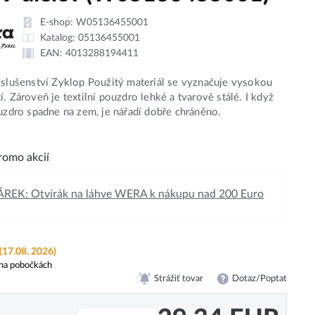
E-shop:
W05136455001
Katalog:
05136455001
EAN:
4013288194411
íslušenství Zyklop Použitý materiál se vyznačuje vysokou
í. Zároveň je textilní pouzdro lehké a tvarově stálé. I když
ouzdro spadne na zem, je nářadí dobře chráněno.
omo akcií
REK: Otvírák na láhve WERA k nákupu nad 200 Euro
(17.08. 2026)
na pobočkách
Strážiť tovar
Dotaz/Poptat