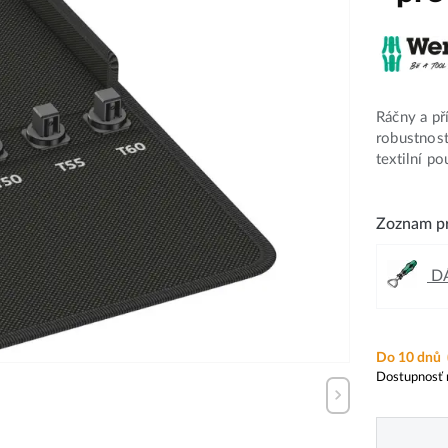
Ráčny a př
robustnost
textilní p
Zoznam pr
DÁ
Do 10 dnů
Dostupnosť 