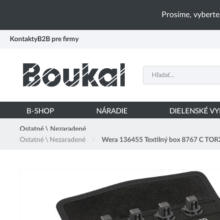
PŘESKOČIT NAVIGACI
Prosíme, vyberte
Kontakty
B2B pre firmy
B-SHOP
NÁRADIE
DIELENSKÉ V
Ostatné \ Nezaradené
Ostatné \ Nezaradené
Wera 136455 Textilný box 8767 C TORX