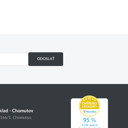
ODOSLAŤ
klad - Chomutov
4166
/1
, Chomutov,