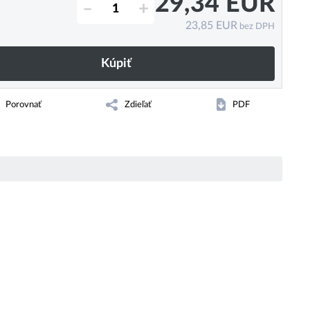
29,34
EUR
–
+
23,85
EUR
bez DPH
Kúpiť
Porovnať
Zdieľať
PDF