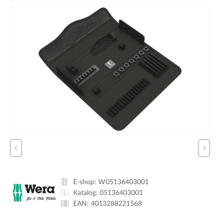
E-shop:
W05136403001
Katalog:
05136403001
EAN:
4013288221568