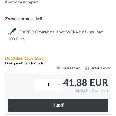
Kraftform Kompakt
Zoznam promo akcií
DÁREK: Otvírák na láhve WERA k nákupu nad
200 Euro
Do 10 dnů
(16.08. 2026)
Dostupnosť na pobočkách
Strážiť tovar
Dotaz/Poptat
41,88
EUR
–
+
34,05
EUR
bez DPH
Kúpiť