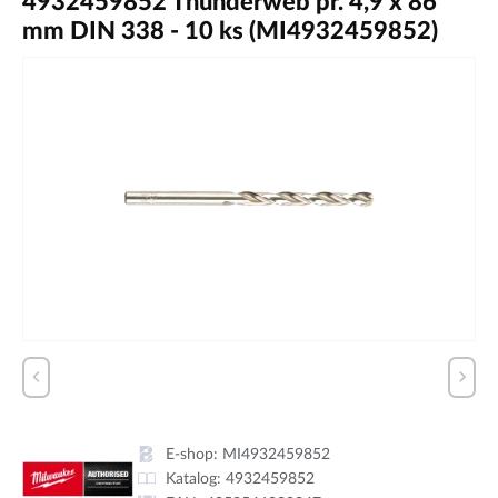
4932459852 Thunderweb pr. 4,9 x 86
mm DIN 338 - 10 ks (MI4932459852)
E-shop:
MI4932459852
Katalog:
4932459852