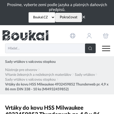
PŘESKOČIT NAVIGACI
Prosíme, vyberte zemi podle jazyka a platných daňových
předpisů.
×
Pokračovat
Sady vrtákov s valcovou stopkou
Nástroje pre otvorov
Vŕtanie železných a neželezných materiálov
Sady vrtákov
Sady vrtákov s valcovou stopkou
Vrtáky do kovu HSS Milwaukee 4932459852 Thunderweb pr. 4,9 x
86 mm DIN 338 - 10 ks (MI4932459852)
Vrtáky do kovu HSS Milwaukee