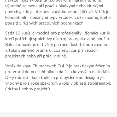
navrtání bez sklouznutí po povrchu materiálu. To je
výhodné zejména při práci s hladkými nebo kluzkými
povrchy, kde je přesnost začátku vrtání klíčová. Vrták je
kompatibilní s běžnými typy vrtaček, což usnadňuje jeho
použití v různých pracovních podmínkách.
Sada 10 kusů je vhodná pro profesionály i domácí kutily,
kteří potřebují spolehlivý nástroj pro opakované použití.
Balení umožňuje mít vždy po ruce dostatečnou zásobu
vrtáků stejného průměru, což šetří čas při větších
projektech nebo při práci v dílně.
Vrták do kovu Thunderweb O 4.9 je praktickým řešením
pro vrtání do oceli, hliníku a dalších kovových materiálů.
Díky robustní konstrukci a promyšlenému designu je
vhodný pro široké spektrum úkolů v oblasti strojírenství,
údržby i hobby projektů.