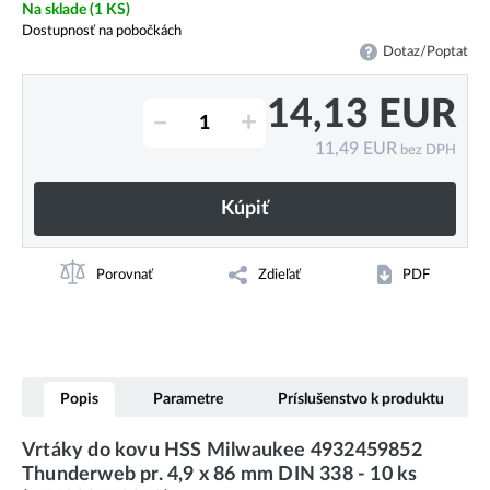
Na sklade
(1 KS)
Dostupnosť na pobočkách
Dotaz/Poptat
14,13
EUR
–
+
11,49
EUR
bez DPH
Kúpiť
Porovnať
Zdieľať
PDF
Popis
Parametre
Príslušenstvo k produktu
Vrtáky do kovu HSS Milwaukee 4932459852
Thunderweb pr. 4,9 x 86 mm DIN 338 - 10 ks