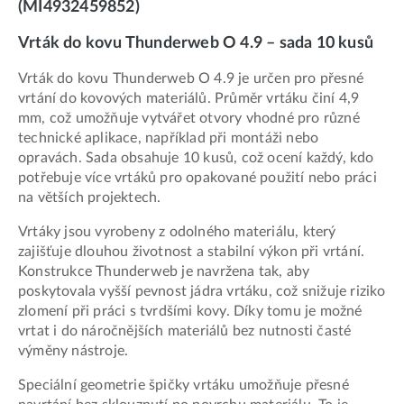
(MI4932459852)
Vrták do kovu Thunderweb O 4.9 – sada 10 kusů
Vrták do kovu Thunderweb O 4.9 je určen pro přesné
vrtání do kovových materiálů. Průměr vrtáku činí 4,9
mm, což umožňuje vytvářet otvory vhodné pro různé
technické aplikace, například při montáži nebo
opravách. Sada obsahuje 10 kusů, což ocení každý, kdo
potřebuje více vrtáků pro opakované použití nebo práci
na větších projektech.
Vrtáky jsou vyrobeny z odolného materiálu, který
zajišťuje dlouhou životnost a stabilní výkon při vrtání.
Konstrukce Thunderweb je navržena tak, aby
poskytovala vyšší pevnost jádra vrtáku, což snižuje riziko
zlomení při práci s tvrdšími kovy. Díky tomu je možné
vrtat i do náročnějších materiálů bez nutnosti časté
výměny nástroje.
Speciální geometrie špičky vrtáku umožňuje přesné