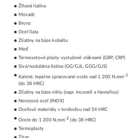
Žíhaná liatina
Mosadz
Bronz
Oceľ liata
Zliatiny na báze kobaltu
Meď
Termosetové plasty vystužené vláknami (GRP, CRP)
Sivá/nodulárna liatina (GG/GJL, GGG/GJS)
-2
Kalené, tepelne spracované ocele nad 1 200 N.mm
(do 38 HRC)
Zliatiny na báze niklu (napr. Inconell a Hastelloy)
Nerezová oceľ (INOX)
Oceľové materiály s tvrdosťou nad 54 HRC
-2
Ocele do 1 200 N.mm
(do 38 HRC)
Termoplasty
Titan