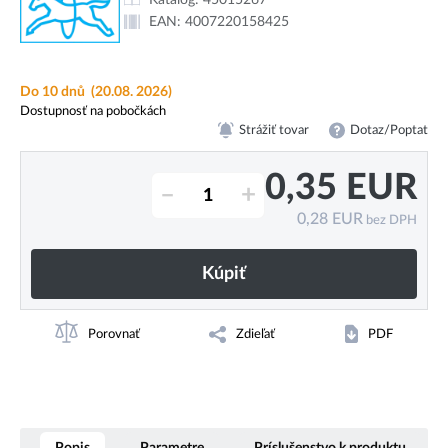
EAN:
4007220158425
Do 10 dnů
(20.08. 2026)
Dostupnosť na pobočkách
Strážiť tovar
Dotaz/Poptat
0,35
EUR
–
+
0,28
EUR
bez DPH
Kúpiť
Porovnať
Zdieľať
PDF
Popis
Parametre
Príslušenstvo k produktu