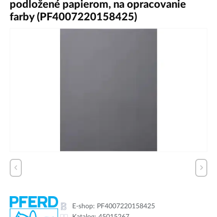
podložené papierom, na opracovanie
farby (PF4007220158425)
E-shop:
PF4007220158425
Katalog:
45015267