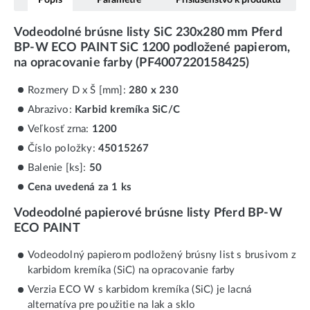
Vodeodolné brúsne listy SiC 230x280 mm Pferd
BP-W ECO PAINT SiC 1200 podložené papierom,
na opracovanie farby (PF4007220158425)
Rozmery D x Š [mm]:
280 x 230
Abrazivo:
Karbid kremíka SiC/C
Veľkosť zrna:
1200
Číslo položky:
45015267
Balenie [ks]:
50
Cena uvedená za 1 ks
Vodeodolné papierové brúsne listy Pferd BP-W
ECO PAINT
Vodeodolný papierom podložený brúsny list s brusivom z
karbidom kremíka (SiC) na opracovanie farby
Verzia ECO W s karbidom kremíka (SiC) je lacná
alternatíva pre použitie na lak a sklo