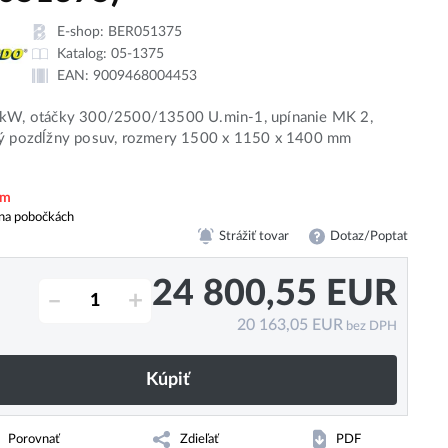
E-shop:
BER051375
Katalog:
05-1375
EAN:
9009468004453
 kW, otáčky 300/2500/13500 U.min-1, upínanie MK 2,
ký pozdĺžny posuv, rozmery 1500 x 1150 x 1400 mm
em
na pobočkách
Strážiť tovar
Dotaz/Poptat
24 800,55
EUR
–
+
20 163,05
EUR
bez DPH
Kúpiť
Porovnať
Zdieľať
PDF