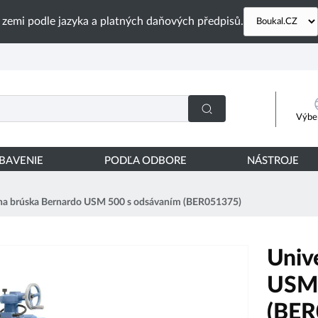
 zemi podle jazyka a platných daňových předpisů.
Výber
YBAVENIE
PODĽA ODBORE
NÁSTROJE
lna brúska Bernardo USM 500 s odsávaním (BER051375)
Univ
USM 
(BER