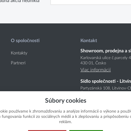
adna akcia neunikla
O spoločnosti
Kontakt
Showroom, prodejna a s
Kontakty
Karlovarská ulice č.parcely 
Partneri
430 01, Česko
Viac informácií
Sídlo společnosti - Litví
Partyzánská 108, Litvínov-C
Česko
Súbory cookies
Viac informácií
okie používame k zhromažďovaniu a analýze informácií o výkone a použí
u fungovania funkcií zo sociálnych médií a k zlepšovaniu a prispôsobeniu
reklám.