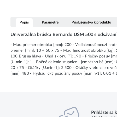
Popis
Parametre
Príslušenstvo k produktu
Univerzálna brúska Bernardo USM 500 s odsávan
- Max. priemer obrobku [mm]: 200 - Vzdialenosť medzi hrotm
priemer [mm]: 10 ÷ 50 x 75 - Max. hmotnosť obrobku [kg]: 1
100 Brúsna hlava - Uhol sklonu [°]: ±90 - Priečny posuv [m
[U.min-1]: 1 - Bočné delenie stupnice - jemné/hrubé [mm]: 
20 x 75 - Otáčky [U.min-1]: 2 500 - Otáčky vretena pre vnú
[mm]: 480 - Hydraulický pozdĺžny posuv [m.min-1]: 0,01 ÷ 
Prihláste sa 