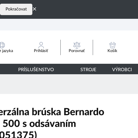
×
Pokračovat
Porovnať
 jazyka
Prihlásiť
Košík
PRÍSLUŠENSTVO
STROJE
VÝROBCI
erzálna brúska Bernardo
500 s odsávaním
051375)