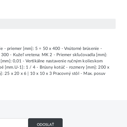
e - priemer [mm]: 5 ÷ 50 x 400 - Vnútorné brúsenie -
 300 - Kužeľ vretena: MK 2 - Priemer skľučovadla [mm]:
e [mm]: 0,01 - Vertikálne nastavenie ručným kolieskom
bé [mm.U-1]: 1 / 4 - Brúsny kotúč - rozmery [mm]: 200 x
: 25 x 20 x 6 | 10 x 10 x 3 Pracovný stôl - Max. posuv
ODOSLAŤ