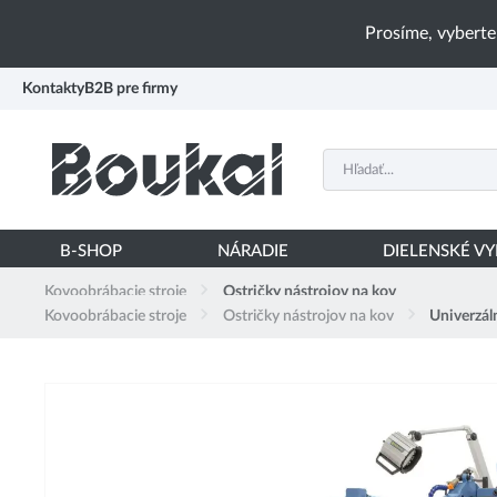
PŘESKOČIT NAVIGACI
Prosíme, vyberte
Kontakty
B2B pre firmy
B-SHOP
NÁRADIE
DIELENSKÉ V
Kovoobrábacie stroje
Ostričky nástrojov na kov
Kovoobrábacie stroje
Ostričky nástrojov na kov
Univerzá