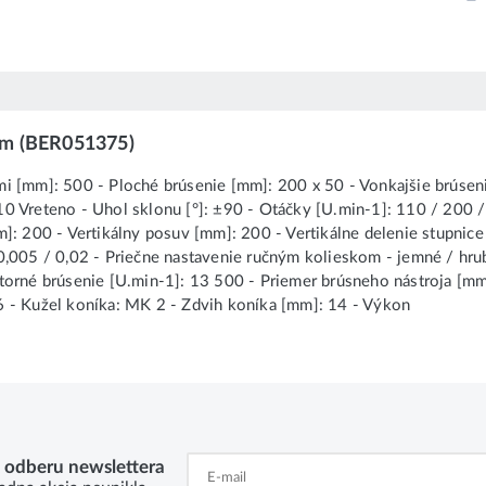
ím (BER051375)
i [mm]: 500 - Ploché brúsenie [mm]: 200 x 50 - Vonkajšie brúseni
0 Vreteno - Uhol sklonu [°]: ±90 - Otáčky [U.min-1]: 110 / 200 /
m]: 200 - Vertikálny posuv [mm]: 200 - Vertikálne delenie stupnic
0,005 / 0,02 - Priečne nastavenie ručným kolieskom - jemné / hru
torné brúsenie [U.min-1]: 13 500 - Priemer brúsneho nástroja [mm]
6 - Kužel koníka: MK 2 - Zdvih koníka [mm]: 14 - Výkon
k odberu newslettera