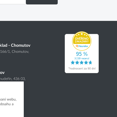
klad - Chomutov
4166
/1
, Chomutov,
nov
hudeřín, 436 03,
vaní webu,
 obsahu a