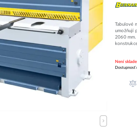
Tabulové 
umožňují p
2060 mm. M
konstrukce
Není sklad
Dostupnosť 