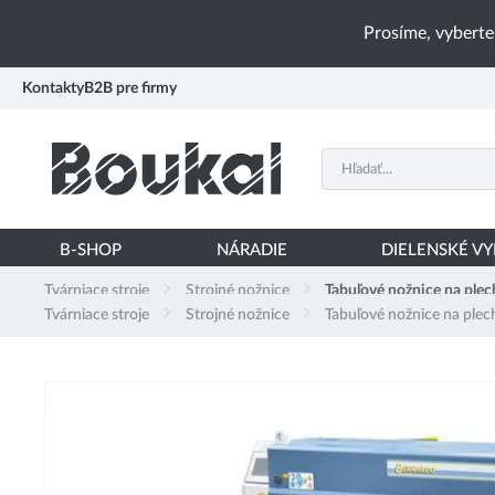
PŘESKOČIT NAVIGACI
Prosíme, vyberte
Kontakty
B2B pre firmy
B-SHOP
NÁRADIE
DIELENSKÉ V
Tvárniace stroje
Strojné nožnice
Tabuľové nožnice na plec
Tvárniace stroje
Strojné nožnice
Tabuľové nožnice na plec