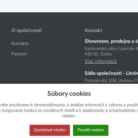
O spoločnosti
Kontakt
Showroom, prodejna a s
Kontakty
Karlovarská ulice č.parcely 
Partneri
430 01, Česko
Viac informácií
Sídlo společnosti - Litví
Partyzánská 108, Litvínov-C
Česko
Súbory cookies
Viac informácií
okie používame k zhromažďovaniu a analýze informácií o výkone a použí
u fungovania funkcií zo sociálnych médií a k zlepšovaniu a prispôsobeniu
reklám.
Zamietnuť všetko
Povoliť cookies