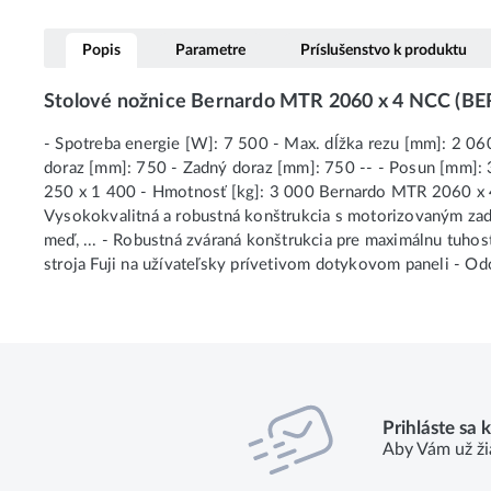
Popis
Parametre
Príslušenstvo k produktu
Stolové nožnice Bernardo MTR 2060 x 4 NCC (B
- Spotreba energie [W]: 7 500 - Max. dĺžka rezu [mm]: 2 06
doraz [mm]: 750 - Zadný doraz [mm]: 750 -- - Posun [mm]: 30
250 x 1 400 - Hmotnosť [kg]: 3 000 Bernardo MTR 2060 x 4
Vysokokvalitná a robustná konštrukcia s motorizovaným zadn
meď, ... - Robustná zváraná konštrukcia pre maximálnu tuh
stroja Fuji na užívateľsky prívetivom dotykovom paneli - O
Prihláste sa 
Aby Vám už ži