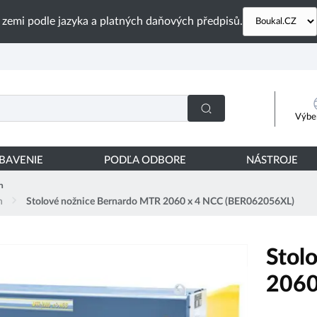
 zemi podle jazyka a platných daňových předpisů.
Výber
YBAVENIE
PODĽA ODBORE
NÁSTROJE
h
h
Stolové nožnice Bernardo MTR 2060 x 4 NCC (BER062056XL)
Stol
2060