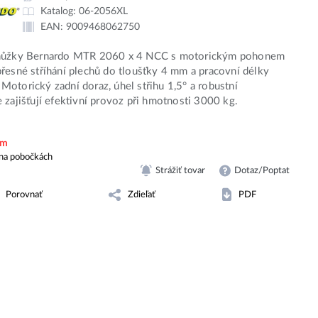
Katalog:
06-2056XL
EAN:
9009468062750
nůžky Bernardo MTR 2060 x 4 NCC s motorickým pohonem
řesné stříhání plechů do tloušťky 4 mm a pracovní délky
otorický zadní doraz, úhel střihu 1,5° a robustní
 zajišťují efektivní provoz při hmotnosti 3000 kg.
em
na pobočkách
Strážiť tovar
Dotaz/Poptat
Porovnať
Zdieľať
PDF