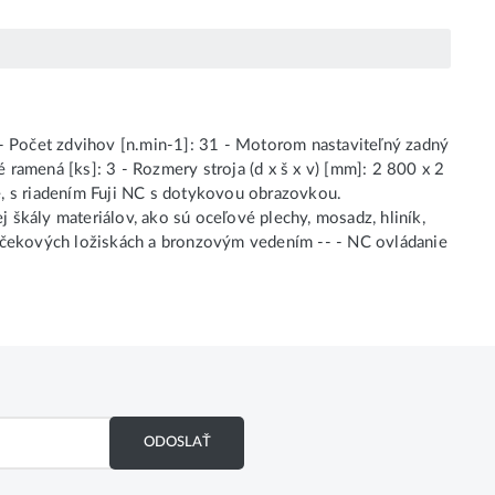
 - Počet zdvihov [n.min-1]: 31 - Motorom nastaviteľný zadný
ramená [ks]: 3 - Rozmery stroja (d x š x v) [mm]: 2 800 x 2
 s riadením Fuji NC s dotykovou obrazovkou.
škály materiálov, ako sú oceľové plechy, mosadz, hliník,
alčekových ložiskách a bronzovým vedením -- - NC ovládanie
ODOSLAŤ