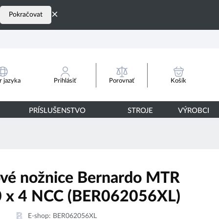
×
Pokračovat
Porovnať
 jazyka
Prihlásiť
Košík
PRÍSLUŠENSTVO
STROJE
VÝROBCI
ové nožnice Bernardo MTR
 x 4 NCC (BER062056XL)
E-shop:
BER062056XL