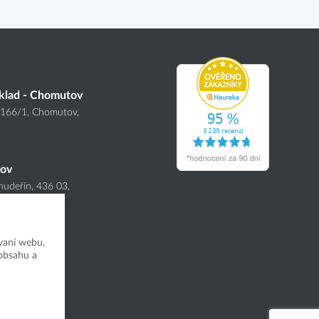
klad - Chomutov
4166
/1
, Chomutov,
nov
hudeřín, 436 03,
vaní webu,
 obsahu a