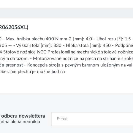
ER062056XL)
0 - Max. hrúbka plechu 400 N.mm-2 [mm]: 4,0 - Uhol rezu [°]: 1,5
5 -- - Výška stola [mm]: 830 - Hĺbka stola [mm]: 450 - Podporné 
 Stolové nožnice NCC Profesionálne mechanické stolové nožnice,
ým dorazom. - Motorizované nožnice na plech na strihanie širokej 
osť a presnosť - Koncepcia stroja s pevným baranom uloženým na v
doberanie plechu je možné buď na
k odberu newslettera
adna akcia neunikla