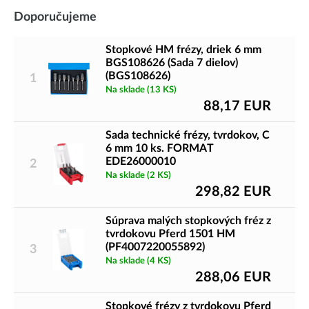
Doporučujeme
Stopkové HM frézy, driek 6 mm
BGS108626 (Sada 7 dielov)
(BGS108626)
1
Na sklade
(13 KS)
88,17
EUR
Sada technické frézy, tvrdokov, C
6 mm 10 ks. FORMAT
EDE26000010
2
Na sklade
(2 KS)
298,82
EUR
Súprava malých stopkových fréz z
tvrdokovu Pferd 1501 HM
(PF4007220055892)
3
Na sklade
(4 KS)
288,06
EUR
Stopkové frézy z tvrdokovu Pferd