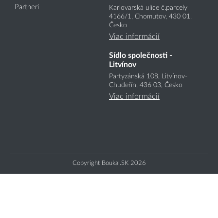
Partneri
Karlovarská ulice č.parcely
4166
/1
, Chomutov, 430 01,
Česko
Viac informácií
Sídlo společnosti -
Litvínov
Partyzánská 108, Litvínov-
Chudeřín, 436 03, Česko
Viac informácií
Copyright Boukal.SK 2026