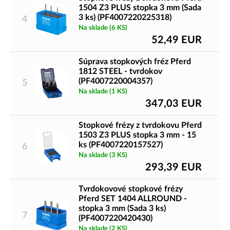
1504 Z3 PLUS stopka 3 mm (Sada
3 ks) (PF4007220225318)
4
Na sklade
(6 KS)
52,49
EUR
Súprava stopkových fréz Pferd
1812 STEEL - tvrdokov
(PF4007220004357)
5
Na sklade
(1 KS)
347,03
EUR
Stopkové frézy z tvrdokovu Pferd
1503 Z3 PLUS stopka 3 mm - 15
ks (PF4007220157527)
6
Na sklade
(3 KS)
293,39
EUR
Tvrdokovové stopkové frézy
Pferd SET 1404 ALLROUND -
stopka 3 mm (Sada 3 ks)
7
(PF4007220420430)
Na sklade
(2 KS)