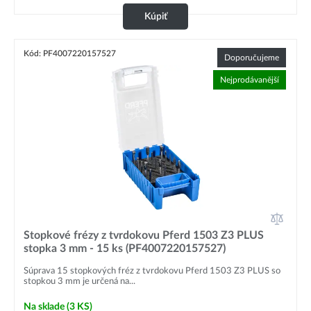
Kúpiť
Kód: PF4007220157527
Doporučujeme
Nejprodávanější
Stopkové frézy z tvrdokovu Pferd 1503 Z3 PLUS
stopka 3 mm - 15 ks (PF4007220157527)
Súprava 15 stopkových fréz z tvrdokovu Pferd 1503 Z3 PLUS so
stopkou 3 mm je určená na...
Na sklade
(3 KS)