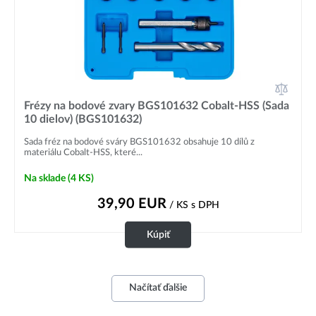
Frézy na bodové zvary BGS101632 Cobalt-HSS (Sada
10 dielov) (BGS101632)
Sada fréz na bodové sváry BGS101632 obsahuje 10 dílů z
materiálu Cobalt-HSS, které...
Na sklade
(4 KS)
39,90
EUR
/ KS
s DPH
Kúpiť
Načítať ďalšie