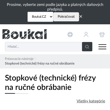
PŘESKOČIT NAVIGACI
Prosíme, vyberte zemi podle jazyka a platných daňových
předpisů.
×
Pokračovat
Frézovacie nástroje
Stopkové (technické) frézy na ručné obrábanie
Stopkové (technické) frézy
na ručné obrábanie
Všetky kategórie