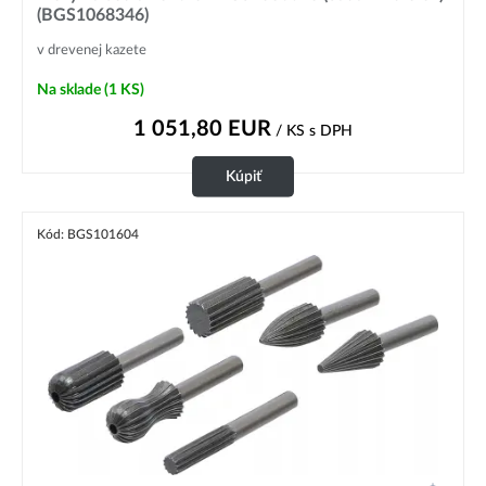
(BGS1068346)
v drevenej kazete
Na sklade
(1 KS)
1 051,80
EUR
/ KS
s DPH
Kúpiť
Kód: BGS101604