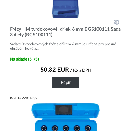
Frézy HM tvrdokovové, driek 6 mm BGS100111 Sada
3 diely (BGS100111)
Sada tří tvrdokovových fréz s dříkem 6 mm je určena pro přesné
obrábění kovů a...
Na sklade
(5 KS)
50,32
EUR
/ KS
s DPH
Kúpiť
Kód: BGS101632