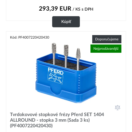
293,39
EUR
/ KS
s DPH
Kúpiť
Kód: PF4007220420430
Doporučujeme
Nejprodávanější
Tvrdokovové stopkové frézy Pferd SET 1404
ALLROUND - stopka 3 mm (Sada 3 ks)
(PF4007220420430)