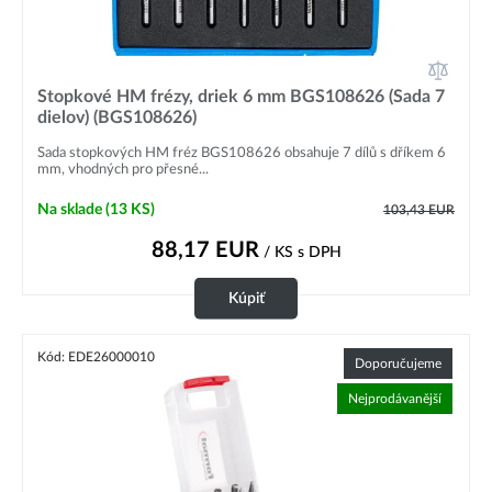
Stopkové HM frézy, driek 6 mm BGS108626 (Sada 7
dielov) (BGS108626)
Sada stopkových HM fréz BGS108626 obsahuje 7 dílů s dříkem 6
mm, vhodných pro přesné...
Na sklade
(13 KS)
103,43
EUR
88,17
EUR
/ KS
s DPH
Kúpiť
Kód: EDE26000010
Doporučujeme
Nejprodávanější