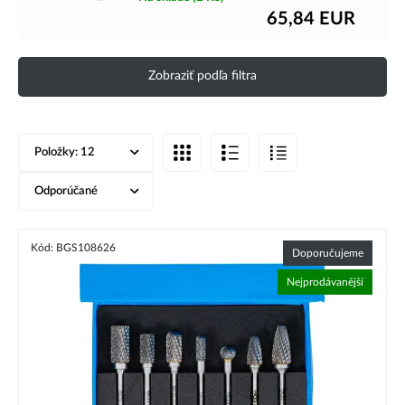
65,84
EUR
Zobraziť podľa filtra
Položky:
12
Odporúčané
Kód: BGS108626
Doporučujeme
Nejprodávanější