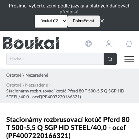
PŘESKOČIT NAVIGACI
Prosíme, vyberte zemi podle jazyka a platných daňových
předpisů.
×
Pokračovat
Ostatné \ Nezaradené
Ostatné \ Nezaradené
Stacionárny rozbrusovací kotúč Pferd 80 T 500-5,5 Q SGP HD
STEEL/40,0 - oceľ (PF4007220166321)
Stacionárny rozbrusovací kotúč Pferd 80
T 500-5,5 Q SGP HD STEEL/40,0 - oceľ
(PF4007220166321)