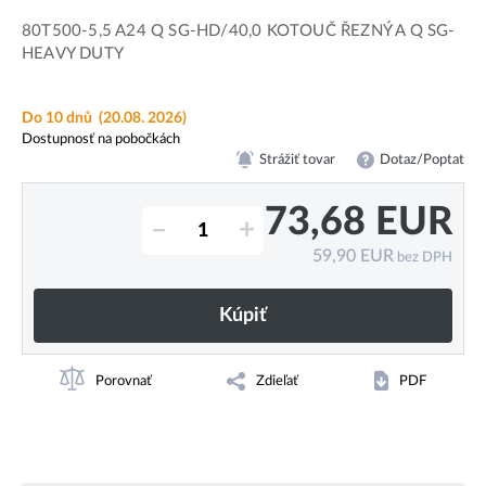
80T500-5,5 A24 Q SG-HD/40,0 KOTOUČ ŘEZNÝ A Q SG-
HEAVY DUTY
Do 10 dnů
(20.08. 2026)
Dostupnosť na pobočkách
Strážiť tovar
Dotaz/Poptat
73,68
EUR
–
+
59,90
EUR
bez DPH
Kúpiť
Porovnať
Zdieľať
PDF