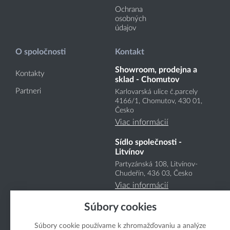
Ochrana
osobných
údajov
O spoločnosti
Kontakt
Showroom, prodejna a
Kontakty
sklad - Chomutov
Partneri
Karlovarská ulice č.parcely
4166
/1
, Chomutov, 430 01,
Česko
Viac informácií
Sídlo společnosti -
Litvínov
Partyzánská 108, Litvínov-
Chudeřín, 436 03, Česko
Viac informácií
Súbory cookies
Súbory cookie používame k zhromažďovaniu a analýze