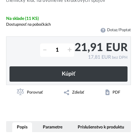
chemický kľúč na uvoľnenie skrutkových spojov
Na sklade
(11 KS)
Dostupnosť na pobočkách
Dotaz/Poptat
21,91
EUR
–
+
17,81
EUR
bez DPH
Kúpiť
Porovnať
Zdieľať
PDF
Popis
Parametre
Príslušenstvo k produktu