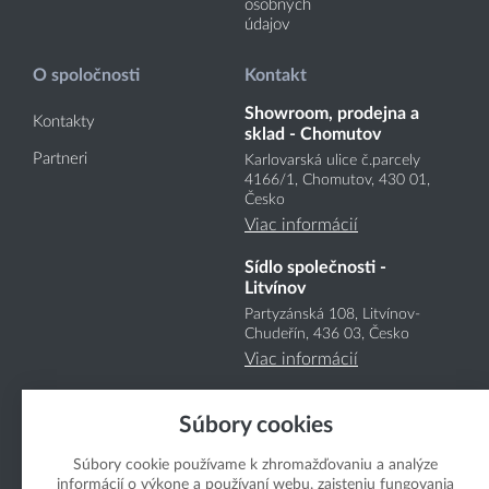
osobných
údajov
O spoločnosti
Kontakt
Showroom, prodejna a
Kontakty
sklad - Chomutov
Partneri
Karlovarská ulice č.parcely
4166
/1
, Chomutov, 430 01,
Česko
Viac informácií
Sídlo společnosti -
Litvínov
Partyzánská 108, Litvínov-
Chudeřín, 436 03, Česko
Viac informácií
Súbory cookies
Súbory cookie používame k zhromažďovaniu a analýze
informácií o výkone a používaní webu, zaisteniu fungovania