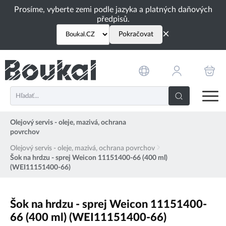
PŘESKOČIT NAVIGACI
Prosíme, vyberte zemi podle jazyka a platných daňových
předpisů.
×
Pokračovat
Olejový servis - oleje, mazivá, ochrana
povrchov
Olejový servis - oleje, mazivá, ochrana povrchov
Šok na hrdzu - sprej Weicon 11151400-66 (400 ml)
(WEI11151400-66)
Šok na hrdzu - sprej Weicon 11151400-
66 (400 ml) (WEI11151400-66)