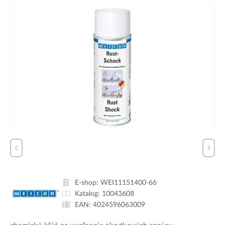
E-shop:
WEI11151400-66
Katalog:
10043608
EAN:
4024596063009