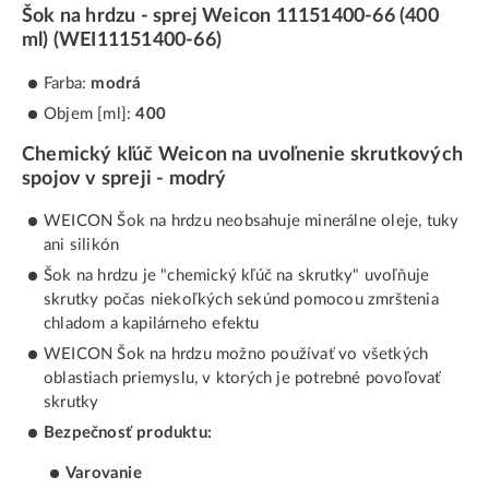
Šok na hrdzu - sprej Weicon 11151400-66 (400
ml) (WEI11151400-66)
Farba:
modrá
Objem [ml]:
400
Chemický kľúč Weicon na uvoľnenie skrutkových
spojov v spreji - modrý
WEICON Šok na hrdzu neobsahuje minerálne oleje, tuky
ani silikón
Šok na hrdzu je "chemický kľúč na skrutky" uvoľňuje
skrutky počas niekoľkých sekúnd pomocou zmrštenia
chladom a kapilárneho efektu
WEICON Šok na hrdzu možno používať vo všetkých
oblastiach priemyslu, v ktorých je potrebné povoľovať
skrutky
Bezpečnosť produktu:
Varovanie