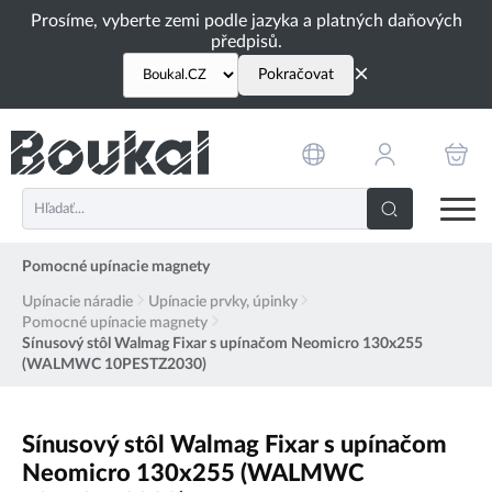
PŘESKOČIT NAVIGACI
Prosíme, vyberte zemi podle jazyka a platných daňových
předpisů.
×
Pokračovat
Pomocné upínacie magnety
Upínacie náradie
Upínacie prvky, úpinky
Pomocné upínacie magnety
Sínusový stôl Walmag Fixar s upínačom Neomicro 130x255
(WALMWC 10PESTZ2030)
Sínusový stôl Walmag Fixar s upínačom
Neomicro 130x255 (WALMWC