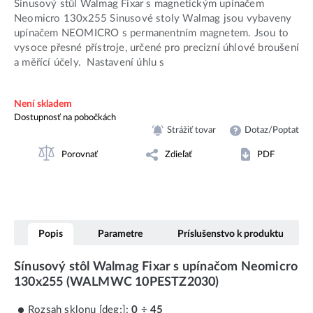
Sinusový stůl Walmag Fixar s magnetickým upínačem
Neomicro 130x255 Sinusové stoly Walmag jsou vybaveny
upínačem NEOMICRO s permanentním magnetem. Jsou to
vysoce přesné přístroje, určené pro precizní úhlové broušení
a měřící účely. Nastavení úhlu s
Není skladem
Dostupnosť na pobočkách
Strážiť tovar
Dotaz/Poptat
Porovnať
Zdieľať
PDF
Popis
Parametre
Príslušenstvo k produktu
Sínusový stôl Walmag Fixar s upínačom Neomicro
130x255 (WALMWC 10PESTZ2030)
Rozsah sklonu [deg;]:
0 ÷ 45