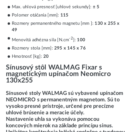
Max. uhlová presnosť [uhlové sekundy]:
± 5
Polomer otáčania [mm]:
115
Rozmery permanentného magnetu [mm ]:
130 x 255 x
49
-2
Menovitá adhézna sila [N.cm
]:
100
Rozmery stola [mm]:
295 x 145 x 76
Hmotnosť [kg]:
20
Sínusový stôl WALMAG Fixar s
magnetickým upínačom Neomicro
130x255
Sínusové stoly WALMAG sú vybavené upínačom
NEOMICRO s permanentným magnetom. Sú to
vysoko presné prístroje, určené pre precízne
uhlové brúsenie a meracie účely.
Nastavenie uhla sa vykonáva pomocou
koncových mierok na základe princípu sinus.