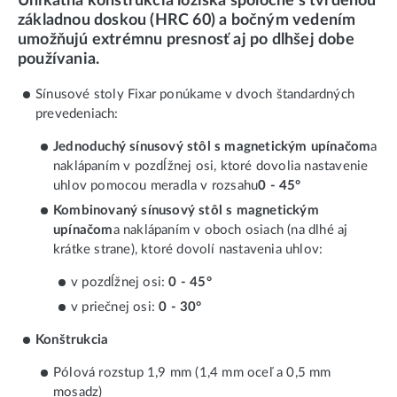
Unikátna konštrukcia ložiská spoločne s tvrdenou
základnou doskou (HRC 60) a bočným vedením
umožňujú extrémnu presnosť aj po dlhšej dobe
používania.
Sínusové stoly Fixar ponúkame v dvoch štandardných
prevedeniach:
Jednoduchý sínusový stôl s magnetickým upínačom
a
naklápaním v pozdĺžnej osi, ktoré dovolia nastavenie
uhlov pomocou meradla v rozsahu
0 - 45°
Kombinovaný sínusový stôl s magnetickým
upínačom
a naklápaním v oboch osiach (na dlhé aj
krátke strane), ktoré dovolí nastavenia uhlov:
v pozdĺžnej osi:
0 - 45°
v priečnej osi:
0 - 30°
Konštrukcia
Pólová rozstup 1,9 mm (1,4 mm oceľ a 0,5 mm
mosadz)