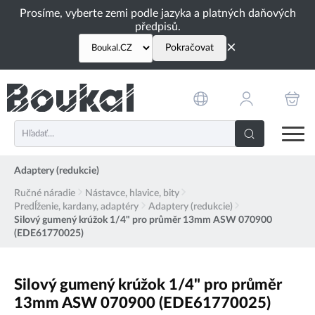
PŘESKOČIT NAVIGACI
Prosíme, vyberte zemi podle jazyka a platných daňových
předpisů.
×
Pokračovat
Adaptery (redukcie)
Ručné náradie
Nástavce, hlavice, bity
Predĺženie, kardany, adaptéry
Adaptery (redukcie)
Silový gumený krúžok 1/4" pro průměr 13mm ASW 070900
(EDE61770025)
Silový gumený krúžok 1/4" pro průměr
13mm ASW 070900 (EDE61770025)