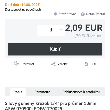
Do 5 dnů
(14.08. 2026)
Dostupnosť na pobočkách
Strážiť tovar
Dotaz/Poptat
2,09
EUR
–
+
1,70
EUR
bez DPH
Kúpiť
Porovnať
Zdieľať
PDF
Popis
Parametre
Príslušenstvo k produktu
Silový gumený krúžok 1/4" pro průměr 13mm
ASW 070900 (EDE61770025)