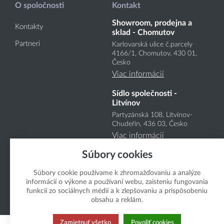
O spoločnosti
Kontakt
Showroom, prodejna a
Kontakty
sklad - Chomutov
Partneri
Karlovarská ulice č.parcely
4166
/1
, Chomutov, 430 01,
Česko
Viac informácií
Sídlo společnosti -
Litvínov
Partyzánská 108, Litvínov-
Chudeřín, 436 03, Česko
Viac informácií
Súbory cookies
Súbory cookie používame k zhromažďovaniu a analýze
informácií o výkone a používaní webu, zaisteniu fungovania
funkcií zo sociálnych médií a k zlepšovaniu a prispôsobeniu
obsahu a reklám.
Copyright Boukal.SK 2026
Zamietnuť všetko
Povoliť cookies