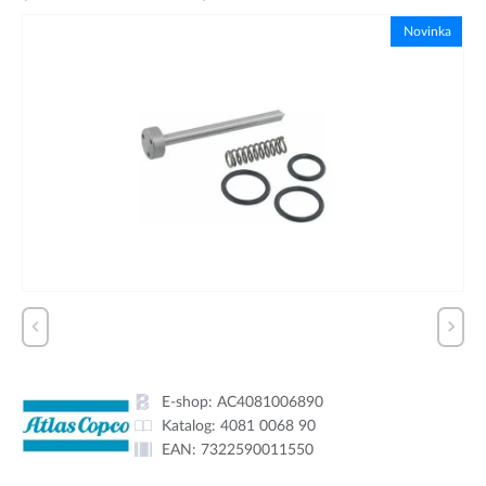
Novinka
E-shop:
AC4081006890
Katalog:
4081 0068 90
EAN:
7322590011550