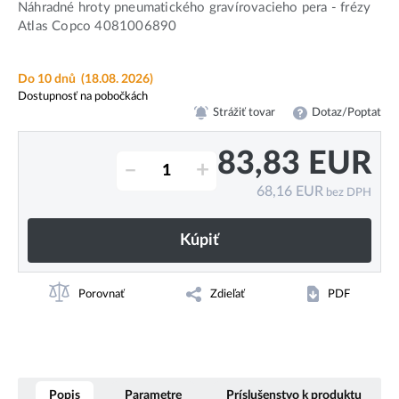
Náhradné hroty pneumatického gravírovacieho pera - frézy
Atlas Copco 4081006890
Do 10 dnů
(18.08. 2026)
Dostupnosť na pobočkách
Strážiť tovar
Dotaz/Poptat
83,83
EUR
–
+
68,16
EUR
bez DPH
Kúpiť
Porovnať
Zdieľať
PDF
Popis
Parametre
Príslušenstvo k produktu