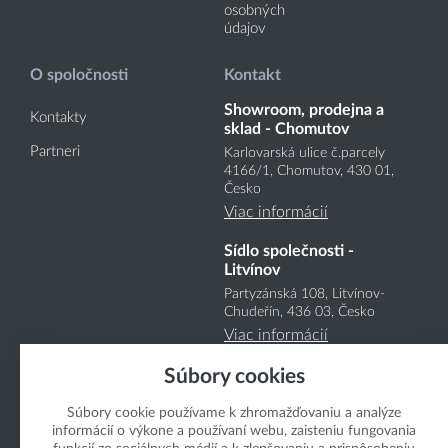
osobných
údajov
O spoločnosti
Kontakt
Showroom, prodejna a
Kontakty
sklad - Chomutov
Partneri
Karlovarská ulice č.parcely
4166
/1
, Chomutov, 430 01,
Česko
Viac informácií
Sídlo společnosti -
Litvínov
Partyzánská 108, Litvínov-
Chudeřín, 436 03, Česko
Viac informácií
Súbory cookies
Súbory cookie používame k zhromažďovaniu a analýze
informácií o výkone a používaní webu, zaisteniu fungovania