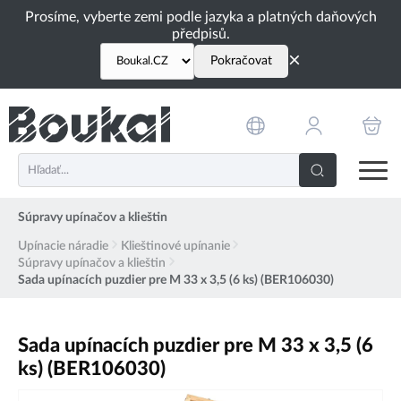
PŘESKOČIT NAVIGACI
Prosíme, vyberte zemi podle jazyka a platných daňových
předpisů.
×
Pokračovat
Súpravy upínačov a klieštin
Upínacie náradie
Klieštinové upínanie
Súpravy upínačov a klieštin
Sada upínacích puzdier pre M 33 x 3,5 (6 ks) (BER106030)
Sada upínacích puzdier pre M 33 x 3,5 (6
ks) (BER106030)