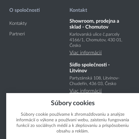
O spoločnosti
Kontakt
Showroom, prodejna a
Kontakty
sklad - Chomutov
Partneri
Karlovarská ulice č.parcely
4166
/1
, Chomutov, 430 01,
Česko
Viac informácií
Sídlo společnosti -
Litvínov
Partyzánská 108, Litvínov-
Chudeřín, 436 03, Česko
Viac informácií
Súbory cookies
Súbory cookie používame k zhromažďovaniu a analýze
informácií o výkone a používaní webu, zaisteniu fungovania
funkcií zo sociálnych médií a k zlepšovaniu a prispôsobeniu
obsahu a reklám.
Copyright Boukal.SK 2026