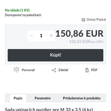
Na sklade
(1 KS)
Dostupnosť na pobočkách
Dotaz/Poptat
150,86
EUR
–
+
122,65
EUR
bez DPH
Kúpiť
Porovnať
Zdieľať
PDF
Popis
Parametre
Príslušenstvo k produktu
Sada upínacích puzdier pre M 33 x 3,5 (6 ks)