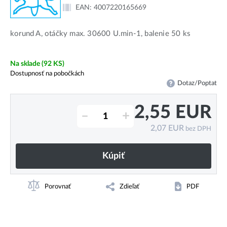
EAN:
4007220165669
korund A, otáčky max. 30600 U.min-1, balenie 50 ks
Na sklade
(92 KS)
Dostupnosť na pobočkách
Dotaz/Poptat
2,55
EUR
–
+
2,07
EUR
bez DPH
Kúpiť
Porovnať
Zdieľať
PDF