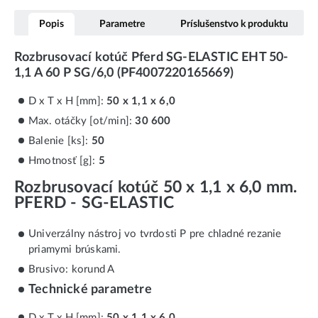
Popis
Parametre
Príslušenstvo k produktu
Rozbrusovací kotúč Pferd SG-ELASTIC EHT 50-
1,1 A 60 P SG/6,0 (PF4007220165669)
D x T x H [mm]:
50 x 1,1 x 6,0
Max. otáčky [ot/min]:
30 600
Balenie [ks]:
50
Hmotnosť [g]:
5
Rozbrusovací kotúč 50 x 1,1 x 6,0 mm.
PFERD - SG-ELASTIC
Univerzálny nástroj vo tvrdosti P pre chladné rezanie
priamymi brúskami.
Brusivo: korund A
Technické parametre
D x T x H [mm]:
50 x 1,1 x 6,0