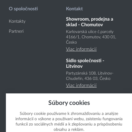
O spoločnosti
Kontakt
Showroom, prodejna a
Kontakty
sklad - Chomutov
Partneri
Karlovarská ulice č.parcely
4166
/1
, Chomutov, 430 01,
Česko
Viac informácií
Sídlo společnosti -
Litvínov
Partyzánská 108, Litvínov-
Chudeřín, 436 03, Česko
Viac informácií
Súbory cookies
Súbory cookie používame k zhromažďovaniu a analýze
informácií o výkone a používaní webu, zaisteniu fungovania
funkcií zo sociálnych médií a k zlepšovaniu a prispôsobeniu
Copyright Boukal.SK 2026
obsahu a reklám.