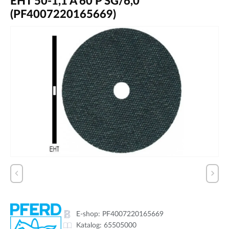
EHT 50-1,1 A 60 P SG/6,0
(PF4007220165669)
E-shop:
PF4007220165669
Katalog:
65505000