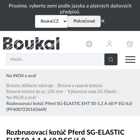
PŘESKOČIT NAVIGACI
Prosíme, vyberte zemi podle jazyka a platných daňových
předpisů.
×
Pokračovat
Na INOX a oceľ
Brúsne, leštiacie nástroje
Brúsne a rezacie kotúče
Rezacie kotúče do pr. 230 mm
Výkonová rada SG-Elastic
Na INOX a oceľ
Rozbrusovací kotúč Pferd SG-ELASTIC EHT 50-1,1 A 60 P SG/6,0
(PF4007220165669)
Rozbrusovací kotúč Pferd SG-ELASTIC