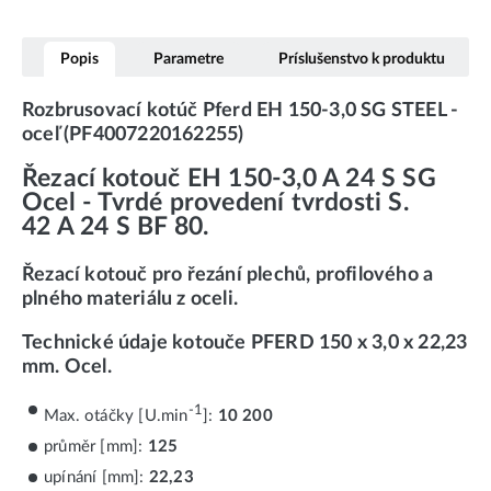
Popis
Parametre
Príslušenstvo k produktu
Rozbrusovací kotúč Pferd EH 150-3,0 SG STEEL -
oceľ (PF4007220162255)
Řezací kotouč EH 150-3,0 A 24 S SG
Ocel - Tvrdé provedení tvrdosti S.
42 A 24 S BF 80.
Řezací kotouč pro řezání plechů, profilového a
plného materiálu z oceli.
Technické údaje kotouče PFERD 150 x 3,0 x 22,23
mm. Ocel.
-1
Max. otáčky [U.min
]:
10 200
průměr [mm]:
125
upínání [mm]:
22,23