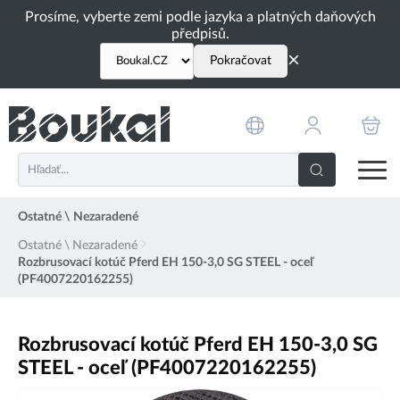
PŘESKOČIT NAVIGACI
Prosíme, vyberte zemi podle jazyka a platných daňových
předpisů.
×
Pokračovat
Ostatné \ Nezaradené
Ostatné \ Nezaradené
Rozbrusovací kotúč Pferd EH 150-3,0 SG STEEL - oceľ
(PF4007220162255)
Rozbrusovací kotúč Pferd EH 150-3,0 SG
STEEL - oceľ (PF4007220162255)