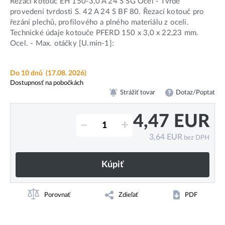
Řezací kotouč EH 150-3,0 A 24 S SG Ocel - Tvrdé
provedení tvrdosti S. 42 A 24 S BF 80. Řezací kotouč pro
řezání plechů, profilového a plného materiálu z oceli.
Technické údaje kotouče PFERD 150 x 3,0 x 22,23 mm.
Ocel. - Max. otáčky [U.min-1]:
Do 10 dnů
(17.08. 2026)
Dostupnosť na pobočkách
Strážiť tovar
Dotaz/Poptat
4,47
EUR
–
+
3,64
EUR
bez DPH
Kúpiť
Porovnať
Zdieľať
PDF