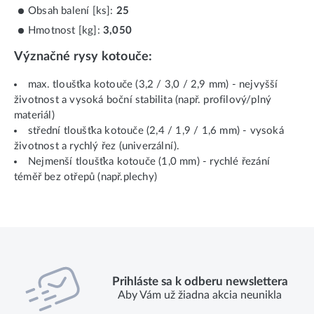
Obsah balení [ks]:
25
Hmotnost [kg]:
3,050
Význačné rysy kotouče:
max. tloušťka kotouče (3,2 / 3,0 / 2,9 mm) - nejvyšší
životnost a vysoká boční stabilita (např. profilový/plný
materiál)
střední tloušťka kotouče (2,4 / 1,9 / 1,6 mm) - vysoká
životnost a rychlý řez (univerzální).
Nejmenší tloušťka kotouče (1,0 mm) - rychlé řezání
téměř bez otřepů (např.plechy)
Prihláste sa k odberu newslettera
Aby Vám už žiadna akcia neunikla