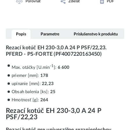
Porovnať
Zdieľať
PDF
Popis
Parametre
Príslušenstvo k produktu
Rezací kotúč EH 230-3,0 A 24 P PSF/22,23.
PFERD - PS-FORTE (PF4007220163450)
-1
Max. otáčky [U.min
]:
6 600
priemer [mm]:
178
upínanie [mm]:
22,23
Obsah balenia [ks]:
25
Hmotnosť [g]:
264
Rezací kotúč EH 230-3,0 A 24 P
PSF/22,23
Rezací kotúč pre univerzálne rezanie
plechov,