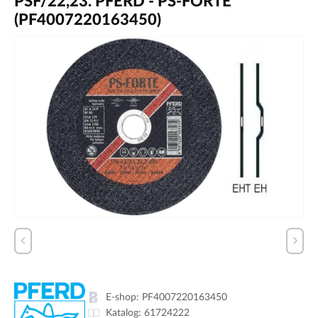
PSF/22,23. PFERD - PS-FORTE
(PF4007220163450)
E-shop:
PF4007220163450
Katalog:
61724222