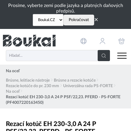
PŘESKOČIT NAVIGACI
Prosíme, vyberte zemi podle jazyka a platných daňových
předpisů.
×
Pokračovat
Na oceľ
Brúsne, leštiacie nástroje
Brúsne a rezacie kotúče
Rezacie kotúče do pr. 230 mm
Univerzálna rada PS-FORTE
Na oceľ
Rezací kotúč EH 230-3,0 A 24 P PSF/22,23. PFERD - PS-FORTE
(PF4007220163450)
Rezací kotúč EH 230-3,0 A 24 P