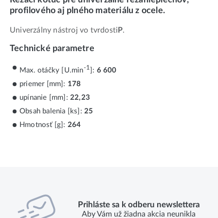
profilového aj plného materiálu z ocele.
Univerzálny nástroj vo tvrdosti
P
.
Technické parametre
-1
Max. otáčky [U.min
]:
6 600
priemer [mm]:
178
upínanie [mm]:
22,23
Obsah balenia [ks]:
25
Hmotnosť [g]:
264
Prihláste sa k odberu newslettera
Aby Vám už žiadna akcia neunikla