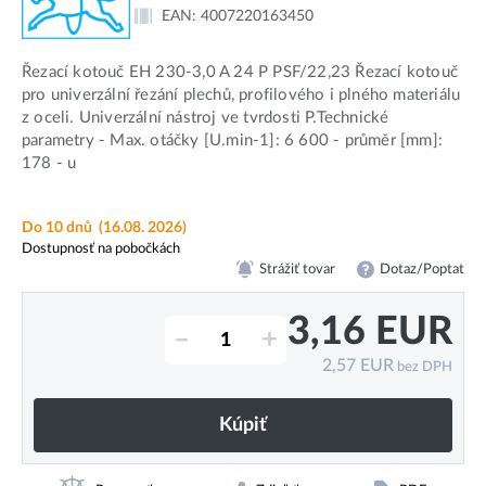
EAN:
4007220163450
Řezací kotouč EH 230-3,0 A 24 P PSF/22,23 Řezací kotouč
pro univerzální řezání plechů, profilového i plného materiálu
z oceli. Univerzální nástroj ve tvrdosti P.Technické
parametry - Max. otáčky [U.min-1]: 6 600 - průměr [mm]:
178 - u
Do 10 dnů
(16.08. 2026)
Dostupnosť na pobočkách
Strážiť tovar
Dotaz/Poptat
3,16
EUR
–
+
2,57
EUR
bez DPH
Kúpiť