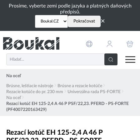
PŘESKOČIT NAVIGACI
Prosíme, vyberte zemi podle jazyka a platných daňových
předpisů.
×
Pokračovat
Na oceľ
Brúsne, leštiacie nástroje
Brúsne a rezacie kotúče
Rezacie kotúče do pr. 230 mm
Univerzálna rada PS-FORTE
Na oceľ
Rezací kotúč EH 125-2,4 A 46 P PSF/22,23. PFERD - PS-FORTE
(PF4007220163429)
Rezací kotúč EH 125-2,4 A 46 P