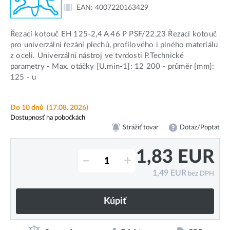
EAN:
4007220163429
Řezací kotouč EH 125-2,4 A 46 P PSF/22,23 Řezací kotouč
pro univerzální řezání plechů, profilového i plného materiálu
z oceli. Univerzální nástroj ve tvrdosti P.Technické
parametry - Max. otáčky [U.min-1]: 12 200 - průměr [mm]:
125 - u
Do 10 dnů
(17.08. 2026)
Dostupnosť na pobočkách
Strážiť tovar
Dotaz/Poptat
1,83
EUR
–
+
1,49
EUR
bez DPH
Kúpiť