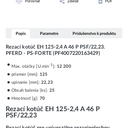
Porovnať
Zdieľať
PDF
Popis
Parametre
Príslušenstvo k produktu
Rezací kotúč EH 125-2,4 A 46 P PSF/22,23.
PFERD - PS-FORTE (PF4007220163429)
-1
Max. otáčky [U.min
]:
12 200
priemer [mm]:
125
upínanie [mm]:
22,23
Obsah balenia [ks]:
25
Hmotnosť [g]:
70
Rezací kotúč EH 125-2,4 A 46 P
PSF/22,23
Rezací kotúč pre univerzálne rezanie
plechov,