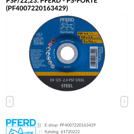
PSF/22,23. PFERD - PS-FORTE
(PF4007220163429)
E-shop:
PF4007220163429
Katalog:
61720222