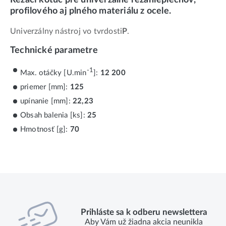
profilového aj plného materiálu z ocele.
Univerzálny nástroj vo tvrdosti
P
.
Technické parametre
-1
Max. otáčky [U.min
]:
12 200
priemer [mm]:
125
upínanie [mm]:
22,23
Obsah balenia [ks]:
25
Hmotnosť [g]:
70
Prihláste sa k odberu newslettera
Aby Vám už žiadna akcia neunikla