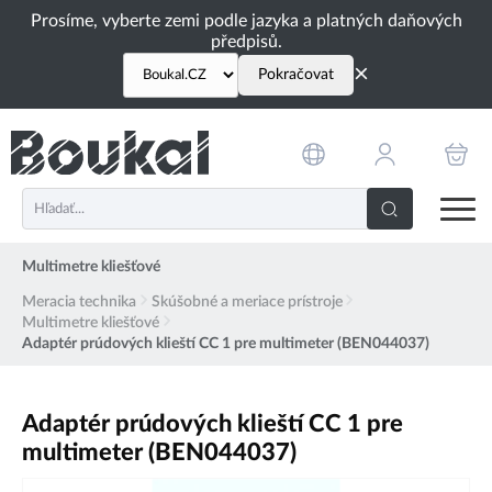
PŘESKOČIT NAVIGACI
Prosíme, vyberte zemi podle jazyka a platných daňových
předpisů.
×
Pokračovat
Multimetre kliešťové
Meracia technika
Skúšobné a meriace prístroje
Multimetre kliešťové
Adaptér prúdových klieští CC 1 pre multimeter (BEN044037)
Adaptér prúdových klieští CC 1 pre
multimeter (BEN044037)