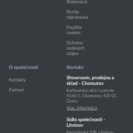
Reklamácie
Rýchla
objednávka
Použitie
cookies
Ochrana
osobných
údajov
O spoločnosti
Kontakt
Showroom, prodejna a
Kontakty
sklad - Chomutov
Partneri
Karlovarská ulice č.parcely
4166
/1
, Chomutov, 430 01,
Česko
Viac informácií
Sídlo společnosti -
Litvínov
Partyzánská 108, Litvínov-