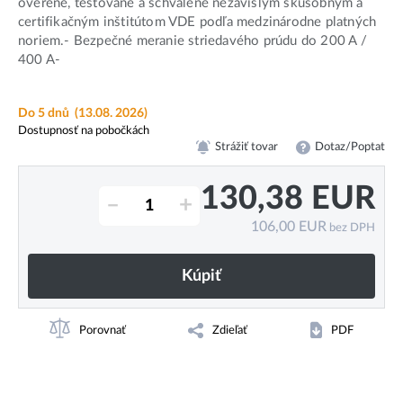
overené, testované a schválené nezávislým skúšobným a
certifikačným inštitútom VDE podľa medzinárodne platných
noriem.- Bezpečné meranie striedavého prúdu do 200 A /
400 A-
Do 5 dnů
(13.08. 2026)
Dostupnosť na pobočkách
Strážiť tovar
Dotaz/Poptat
130,38
EUR
–
+
106,00
EUR
bez DPH
Kúpiť
Porovnať
Zdieľať
PDF