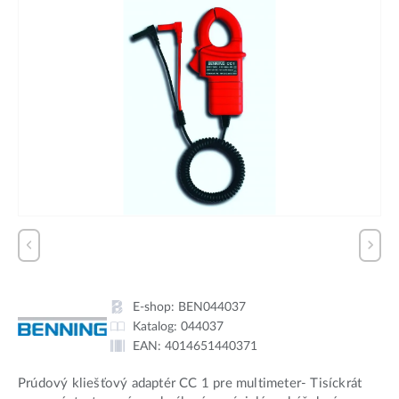
E-shop:
BEN044037
Katalog:
044037
EAN:
4014651440371
Prúdový kliešťový adaptér CC 1 pre multimeter- Tisíckrát