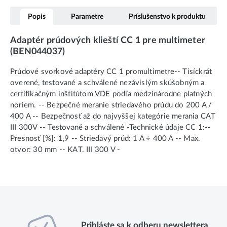
Popis
Parametre
Príslušenstvo k produktu
Adaptér prúdových klieští CC 1 pre multimeter
(BEN044037)
Prúdové svorkové adaptéry CC 1 promultimetre-- Tisíckrát
overené, testované a schválené nezávislým skúšobným a
certifikačným inštitútom VDE podľa medzinárodne platných
noriem. -- Bezpečné meranie striedavého prúdu do 200 A /
400 A -- Bezpečnosť až do najvyššej kategórie merania CAT
III 300V -- Testované a schválené -Technické údaje CC 1:--
Presnosť [%]: 1,9 -- Striedavý prúd: 1 A ÷ 400 A -- Max.
otvor: 30 mm -- KAT. III 300 V -
Prihláste sa k odberu newslettera