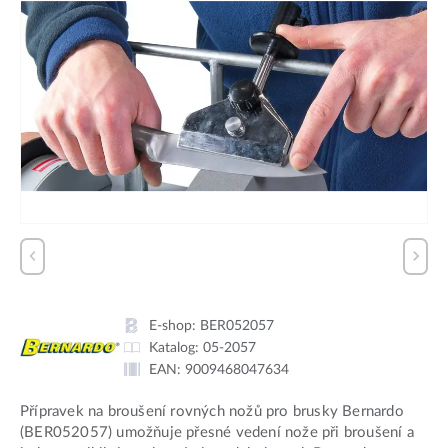
E-shop:
BER052057
Katalog:
05-2057
EAN:
9009468047634
Přípravek na broušení rovných nožů pro brusky Bernardo
(BER052057) umožňuje přesné vedení nože při broušení a