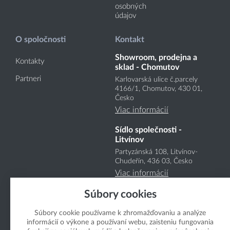
osobných
údajov
O spoločnosti
Kontakt
Showroom, prodejna a
Kontakty
sklad - Chomutov
Partneri
Karlovarská ulice č.parcely
4166
/1
, Chomutov, 430 01,
Česko
Viac informácií
Sídlo společnosti -
Litvínov
Partyzánská 108, Litvínov-
Chudeřín, 436 03, Česko
Viac informácií
Súbory cookies
Súbory cookie používame k zhromažďovaniu a analýze
informácií o výkone a používaní webu, zaisteniu fungovania