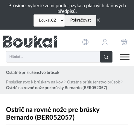
PŘESKOČIT NAVIGACI
Prosíme, vyberte zemi podle jazyka a platných daňových
předpisů.
×
Pokračovat
Ostatné príslušenstvo brúsok
Príslušenstvo k brúskam na kov
Ostatné príslušenstvo brúsok
Ostrič na rovné nože pre brúsky Bernardo (BER052057)
Ostrič na rovné nože pre brúsky
Bernardo (BER052057)