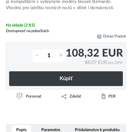
je kompatibilní s vybranými modely brusek Bernardo.
Vhodný pro údržbu rovných nožů v dílně i domácnosti.
Na sklade
(2 KS)
Dostupnosť na pobočkách
Dotaz/Poptat
108,32
EUR
–
+
88,07
EUR
bez DPH
Kúpiť
Porovnať
Zdieľať
PDF
Popis
Parametre
Príslušenstvo k produktu