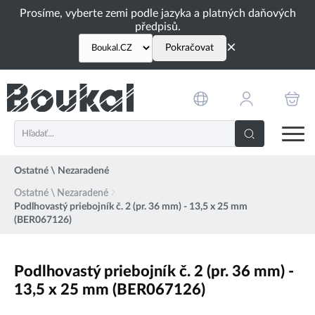
PŘESKOČIT NAVIGACI
Prosíme, vyberte zemi podle jazyka a platných daňových
předpisů.
×
Pokračovat
Ostatné \ Nezaradené
Ostatné \ Nezaradené
Podlhovastý priebojník č. 2 (pr. 36 mm) - 13,5 x 25 mm
(BER067126)
Podlhovastý priebojník č. 2 (pr. 36 mm) -
13,5 x 25 mm (BER067126)