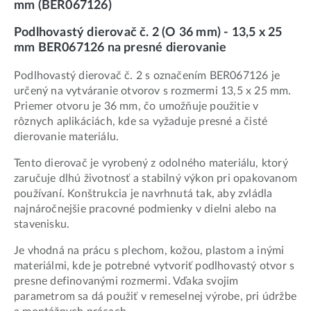
mm (BER067126)
Podlhovastý dierovač č. 2 (O 36 mm) - 13,5 x 25
mm BER067126 na presné dierovanie
Podlhovastý dierovač č. 2 s označením BER067126 je
určený na vytváranie otvorov s rozmermi 13,5 x 25 mm.
Priemer otvoru je 36 mm, čo umožňuje použitie v
rôznych aplikáciách, kde sa vyžaduje presné a čisté
dierovanie materiálu.
Tento dierovač je vyrobený z odolného materiálu, ktorý
zaručuje dlhú životnosť a stabilný výkon pri opakovanom
používaní. Konštrukcia je navrhnutá tak, aby zvládla
najnáročnejšie pracovné podmienky v dielni alebo na
stavenisku.
Je vhodná na prácu s plechom, kožou, plastom a inými
materiálmi, kde je potrebné vytvoriť podlhovastý otvor s
presne definovanými rozmermi. Vďaka svojim
parametrom sa dá použiť v remeselnej výrobe, pri údržbe