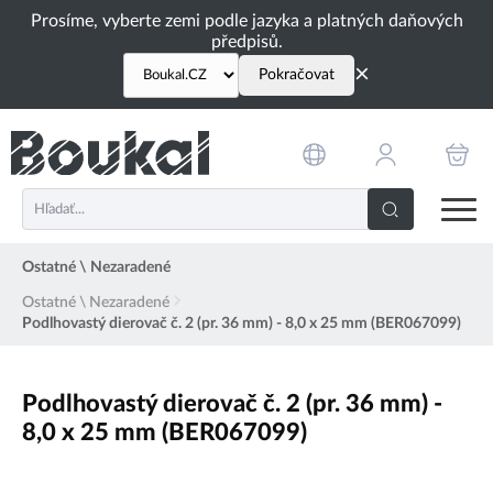
PŘESKOČIT NAVIGACI
Prosíme, vyberte zemi podle jazyka a platných daňových
předpisů.
×
Pokračovat
Ostatné \ Nezaradené
Ostatné \ Nezaradené
Podlhovastý dierovač č. 2 (pr. 36 mm) - 8,0 x 25 mm (BER067099)
Podlhovastý dierovač č. 2 (pr. 36 mm) -
8,0 x 25 mm (BER067099)