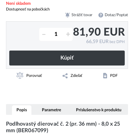
Není skladem
Dostupnosť na pobočkách
Strážiť tovar
Dotaz/Poptat
81,90
EUR
–
+
66,59
EUR
bez DPH
Kúpiť
Porovnať
Zdieľať
PDF
Popis
Parametre
Príslušenstvo k produktu
Podlhovastý dierovač č. 2 (pr. 36 mm) - 8,0 x 25
mm (BER067099)