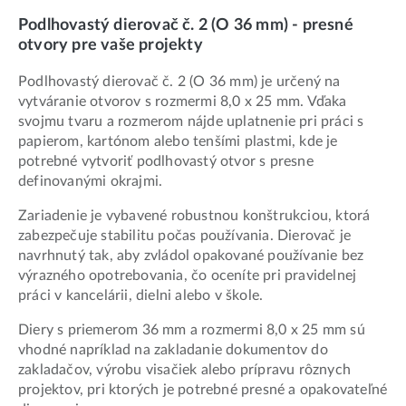
Podlhovastý dierovač č. 2 (O 36 mm) - presné
otvory pre vaše projekty
Podlhovastý dierovač č. 2 (O 36 mm) je určený na
vytváranie otvorov s rozmermi 8,0 x 25 mm. Vďaka
svojmu tvaru a rozmerom nájde uplatnenie pri práci s
papierom, kartónom alebo tenšími plastmi, kde je
potrebné vytvoriť podlhovastý otvor s presne
definovanými okrajmi.
Zariadenie je vybavené robustnou konštrukciou, ktorá
zabezpečuje stabilitu počas používania. Dierovač je
navrhnutý tak, aby zvládol opakované používanie bez
výrazného opotrebovania, čo oceníte pri pravidelnej
práci v kancelárii, dielni alebo v škole.
Diery s priemerom 36 mm a rozmermi 8,0 x 25 mm sú
vhodné napríklad na zakladanie dokumentov do
zakladačov, výrobu visačiek alebo prípravu rôznych
projektov, pri ktorých je potrebné presné a opakovateľné