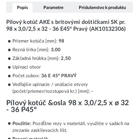
Popis
Parametre
Príslušenstvo k produktu
Pílový kotúč AKE s britovými doštičkami SK pr.
98 x 3,0/2,5 x 32 - 36 E45° Pravý (AK10132306)
Priemer kotúča [mm]:
98
Rezná šírka [mm]:
3,00
Základná hrúbka [mm]:
2,50
Upínací otvor
Počet zubov:
36 E 45° PRAVÝ
Vedľajšie upínacie / unášacie otvory
(počet/priemer/rozstupová kr.) [mm]:
-
Pílový kotúč &osla 98 x 3,0/2,5 x ø 32
- 36 P45°
Použitie:
Pozdĺžne rezy v materiáli, využitie v sadách na
zrezanie zasklievacích líšt.