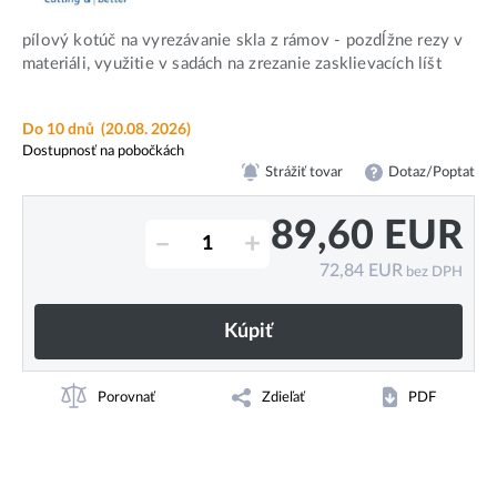
pílový kotúč na vyrezávanie skla z rámov - pozdĺžne rezy v
materiáli, využitie v sadách na zrezanie zasklievacích líšt
Do 10 dnů
(20.08. 2026)
Dostupnosť na pobočkách
Strážiť tovar
Dotaz/Poptat
89,60
EUR
–
+
72,84
EUR
bez DPH
Kúpiť
Porovnať
Zdieľať
PDF