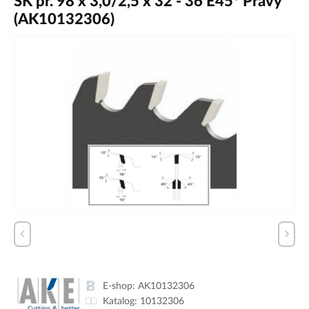
SK pr. 98 x 3,0/2,5 x 32 - 36 E45° Pravý
(AK10132306)
E-shop:
AK10132306
Katalog:
10132306