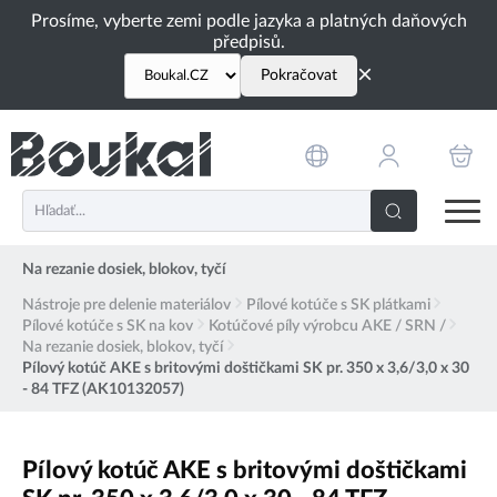
PŘESKOČIT NAVIGACI
Prosíme, vyberte zemi podle jazyka a platných daňových
předpisů.
×
Pokračovat
Na rezanie dosiek, blokov, tyčí
Nástroje pre delenie materiálov
Pílové kotúče s SK plátkami
Pílové kotúče s SK na kov
Kotúčové píly výrobcu AKE / SRN /
Na rezanie dosiek, blokov, tyčí
Pílový kotúč AKE s britovými doštičkami SK pr. 350 x 3,6/3,0 x 30
- 84 TFZ (AK10132057)
Pílový kotúč AKE s britovými doštičkami