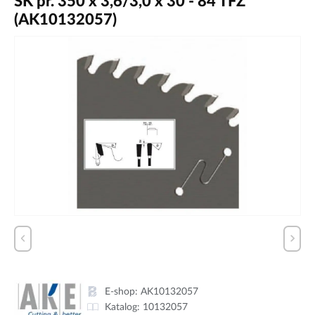
SK pr. 350 x 3,6/3,0 x 30 - 84 TFZ
(AK10132057)
E-shop:
AK10132057
Katalog:
10132057