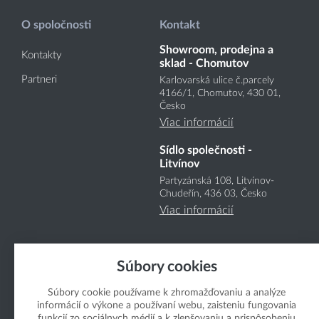
O spoločnosti
Kontakt
Showroom, prodejna a
Kontakty
sklad - Chomutov
Partneri
Karlovarská ulice č.parcely
4166
/1
, Chomutov, 430 01,
Česko
Viac informácií
Sídlo společnosti -
Litvínov
Partyzánská 108, Litvínov-
Chudeřín, 436 03, Česko
Viac informácií
Súbory cookies
Súbory cookie používame k zhromažďovaniu a analýze
informácií o výkone a používaní webu, zaisteniu fungovania
Copyright Boukal.SK 2026
funkcií zo sociálnych médií a k zlepšovaniu a prispôsobeniu