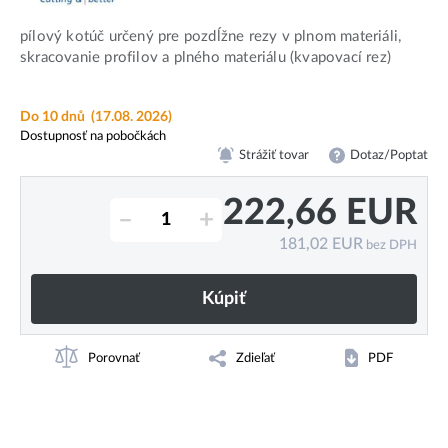
pílový kotúč určený pre pozdĺžne rezy v plnom materiáli,
skracovanie profilov a plného materiálu (kvapovací rez)
Do 10 dnů
(17.08. 2026)
Dostupnosť na pobočkách
Strážiť tovar
Dotaz/Poptat
222,66
EUR
–
+
181,02
EUR
bez DPH
Kúpiť
Porovnať
Zdieľať
PDF