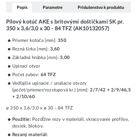
Popis
Parametre
Príslušenstvo k produktu
Pílový kotúč AKE s britovými doštičkami SK pr.
350 x 3,6/3,0 x 30 - 84 TFZ (AK10132057)
Priemer kotúča [mm]:
350
Rezná šírka [mm]:
3,60
Základná hrúbka [mm]:
3,00
Upínací otvor
Počet zubov:
64 TFZ
Vedľajšie upínacie / unášacie otvory
(počet/priemer/rozstupová kr.) [mm]:
2/7/42 + 2/9/46,5
+ 2/10/60
ø 350 x 3,6/3,0 x ø 30 - 84 TFZ
Použitie:
Pozdĺžne rezy v materiáli, skracovanie profilov,
dosiek, blokov.
Rezaný materiál: