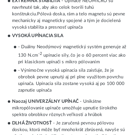
EXTRÉMNA STABILITA
- Upínače NEOMICRO sú
navrhnuté tak, aby ako celok tvorili tuhú
konštrukciu.Pólová doska, rám a telo magnetu sú pevne
mechanicky aj magneticky spojené a tým je docielená
vysoká stabilita a presnosť upínača
VYSOKÁ UPÍNACIA SILA
- Duálny Neodýmový magnetický systém generuje až
-2
130 N.cm
upínacie sily, čo je o 60 percent viac ako
pri klasickom upínači s mikro pólovaním
- Výnimočne vysoká upínacia sila zaisťuje, že je
obrobok pevne upnutý aj pri plne využitom povrchu
upínača. Upínacia sila zostane vysoká aj po 100 000
zapnutie upínača
Naozaj UNIVERZÁLNY UPÍNAČ
- Unikátne
mikropólovanie upínače umožňuje upnutie širokého
spektra obrobkov rôznych veľkostí a hrúbok
DLHÁ ŽIVOTNOSŤ
- Je zaručená pevnou pólovou
doskou, ktorá môže byť mnohokrát zbrúsená, navyše sú