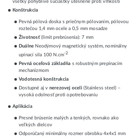
všetky pohyblivé súčiastky utesnené proti vlhkosti
Konštrukcia
Pevná pólová doska s priečnym pólovaním, pólovou
roztečou 1,4 mm ocele a 0,5 mm mosadze
Životnosť
(limit prebrúsenia): 7 mm
Duálne
Neodýmový magnetický systém, nominálny
-2
upínací sila 100 N.cm
Pevná oceľová základňa
s robustným prepínacím
mechanizmom
Vodotesná konštrukcia
Dostupné aj v
nerezovej oceli
(Stainless steel) –
vysoká odolnosť proti opotrebovaniu
Aplikácia
Presné brúsenie malých a tenkých, rovnako ako
veľkých dielcov
Odporúčaný minimálny rozmer obrobku 4x4x1 mm