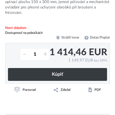
upínací plochu 150 x 300 mm, jemné pólování a mechanické
ovládání pro přesné uchycení obrobků při broušení a
frézování.
Není skladem
Dostupnosť na pobočkách
Strážiť tovar
Dotaz/Poptat
1 414,46
EUR
–
+
1 149,97
EUR
bez DPH
Kúpiť
Porovnať
Zdieľať
PDF