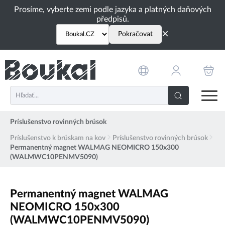
PŘESKOČIT NAVIGACI
Prosíme, vyberte zemi podle jazyka a platných daňových
předpisů.
×
Pokračovat
Príslušenstvo rovinných brúsok
Príslušenstvo k brúskam na kov
Príslušenstvo rovinných brúsok
Permanentný magnet WALMAG NEOMICRO 150x300
(WALMWC10PENMV5090)
Permanentný magnet WALMAG
NEOMICRO 150x300
(WALMWC10PENMV5090)