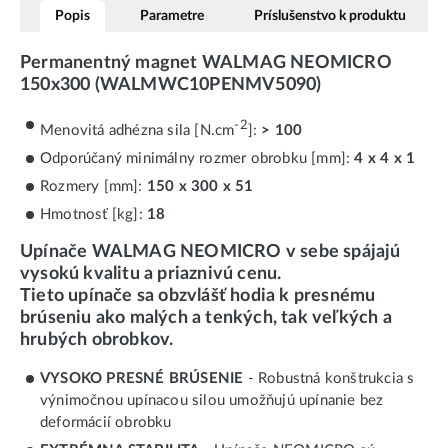
Popis
Parametre
Príslušenstvo k produktu
Permanentný magnet WALMAG NEOMICRO
150x300 (WALMWC10PENMV5090)
-2
Menovitá adhézna sila [N.cm
]:
> 100
Odporúčaný minimálny rozmer obrobku [mm]:
4 x 4 x 1
Rozmery [mm]:
150 x 300 x 51
Hmotnosť [kg]:
18
Upínače WALMAG NEOMICRO v sebe spájajú
vysokú kvalitu a priaznivú cenu.
Tieto upínače sa obzvlášť hodia k presnému
brúseniu ako malých a tenkých, tak veľkých a
hrubých obrobkov.
VYSOKO PRESNÉ BRÚSENIE
- Robustná konštrukcia s
výnimočnou upínacou silou umožňujú upínanie bez
deformácií obrobku