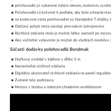
polohovadlo je vybavené tuhým rámom, motorom, systémom
Polohovadlá sú kotvené k podlahe, aby bola schopná niesť
na kruhovom stola polohovadiel sú štandardné T-drážky,
Otáčavý pohyb stola zaisťuje prevodové ústrojenstvo
Rýchlosť otáčania stola je možné ľahko nastaviť po moco
Ako voliteľné vybavenie je možné do všetkých modelov 
Súčasti dodávky polohovadlá Bendmak
Diaľkový ovládač s káblom v dĺžke 5 m
Nastaviteľná rýchlosť otáčania
Digitálny ukazovateľ rýchlosti otáčania na paneli reguláto
Zvárané telo podstavca
Motory s brzdou a núteným chladením ventilátorom