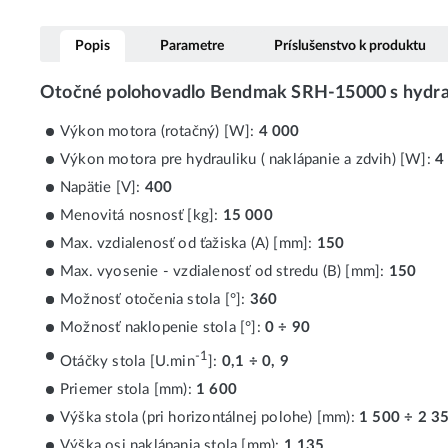
Popis
Parametre
Príslušenstvo k produktu
Otočné polohovadlo Bendmak SRH-15000 s hydr
Výkon motora (rotačný) [W]:
4 000
Výkon motora pre hydrauliku ( naklápanie a zdvih) [W]:
4
Napätie [V]:
400
Menovitá nosnosť [kg]:
15 000
Max. vzdialenosť od ťažiska (A) [mm]:
150
Max. vyosenie - vzdialenosť od stredu (B) [mm]:
150
Možnosť otočenia stola [°]:
360
Možnosť naklopenie stola [°]:
0 ÷ 90
-1
Otáčky stola [U.min
]:
0,1 ÷ 0, 9
Priemer stola [mm):
1 600
Výška stola (pri horizontálnej polohe) [mm):
1 500 ÷ 2 3
Výška osi naklápania stola [mm):
1 135