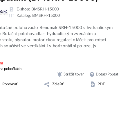
E-shop:
BMSRH-15000
Katalog:
BMSRH-15000
 otočné polohovadlo Bendmak SRH-15000 s hydraulickým
 Rotační polohovadla s hydraulickým zvedáním a
 stolu, plynulou motorickou regulací otáček pro rotaci
 součástí ve vertikální i v horizontální poloze, js
em
na pobočkách
Strážiť tovar
Dotaz/Poptat
Porovnať
Zdieľať
PDF