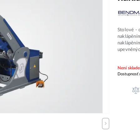
Stolové -
naklápěním
naklápěním
upevněných
Není sklad
Dostupnosť 