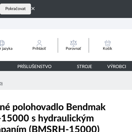
×
Pokračovat
Porovnať
 jazyka
Prihlásiť
Košík
PRÍSLUŠENSTVO
STROJE
VÝROBCI
0)
né polohovadlo Bendmak
15000 s hydraulickým
ápaním (BMSRH-15000)