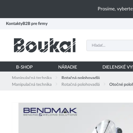
PŘESKOČIT NAVIGACI
Prosíme, vyberte
Kontakty
B2B pre firmy
B-SHOP
NÁRADIE
DIELENSKÉ V
Manipulačná technika
Rotačná polohovadlá
Manipulačná technika
Rotačná polohovadlá
Otočné polo