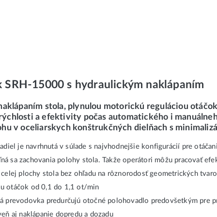
k SRH-15000 s hydraulickým naklápaním
aklápaním stola, plynulou motorickú reguláciou otáčok
 rýchlosti a efektivity počas automatického i manuálneh
úlohu v oceliarskych konštrukčných dielňach s minimaliz
diel je navrhnutá v súlade s najvhodnejšie konfigurácií pre otáčan
eľná sa zachovania polohy stola. Takže operátori môžu pracovať efe
 celej plochy stola bez ohľadu na rôznorodosť geometrických tvar
u otáčok od 0,1 do 1,1 ot/min
ná prevodovka predurčujú otočné polohovadlo predovšetkým pre pr
veň aj naklápanie dopredu a dozadu