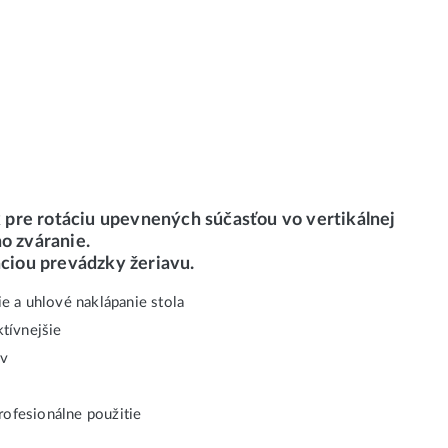
 pre rotáciu upevnených súčasťou vo vertikálnej
o zváranie.
áciou prevádzky žeriavu.
ie a uhlové naklápanie stola
ktívnejšie
ov
ofesionálne použitie