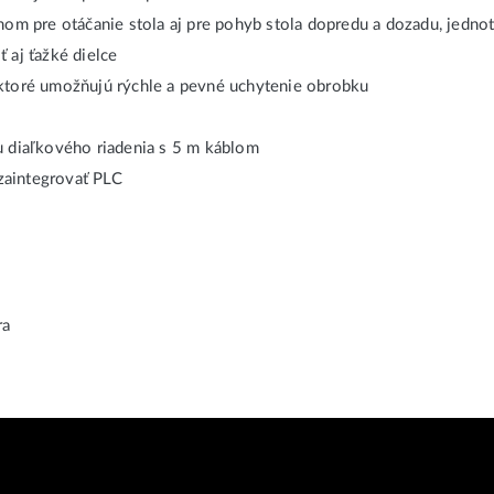
 pre otáčanie stola aj pre pohyb stola dopredu a dozadu, jedno
 aj ťažké dielce
 ktoré umožňujú rýchle a pevné uchytenie obrobku
u diaľkového riadenia s 5 m káblom
zaintegrovať PLC
ra