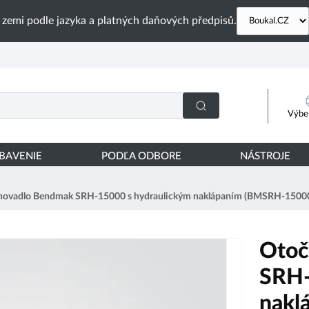
 zemi podle jazyka a platných daňových předpisů.
Výber
YBAVENIE
PODĽA ODBORE
NÁSTROJE
hovadlo Bendmak SRH-15000 s hydraulickým naklápaním (BMSRH-1500
Otoč
SRH-
nakl