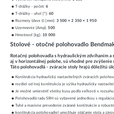
T-drážky - počet:
6
T-drážky - uhol [°]:
60
Rozmery (dxvx š) [mm]:
3 500 × 2 350 × 1 950
Uzemnenie [Amp]:
500
Hmotnosť [kg]:
10 000
Stolové - otočné polohovadlo Bendma
Rotačný polohovadla s hydraulickým zdvíhaním a n
aj v horizontálnej polohe, sú vhodné pre zvýšenie
Táto polohovadlá - zváracie stoly hrajú dôležitú 
Konštrukcia hydraulický nastaviteľných zváracích polohova
rozdiel od inej konštrukcia je výška hydraulicky nastavit
Je možné umiestniť všetky kusy podľa veľkosti v rozsahu
Polohovadlá radu SRH sú vybavené jednotkou s regulácio
Tuhé a masívne prevedenie zvárané konštrukcie a robust
konštrukcia polohovadiel umožňuje otáčanie stola a záro