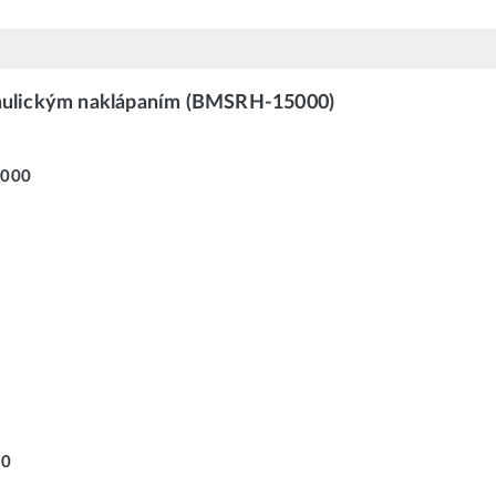
aulickým naklápaním (BMSRH-15000)
 000
50